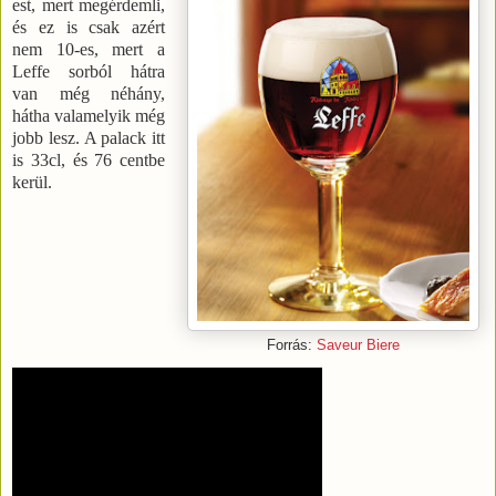
est, mert megérdemli,
és ez is csak azért
nem 10-es, mert a
Leffe sorból hátra
van még néhány,
hátha valamelyik még
jobb lesz. A palack itt
is 33cl, és 76 centbe
kerül.
Forrás:
Saveur Biere