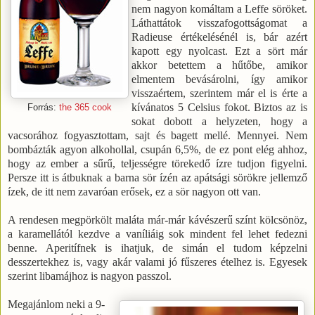
nem nagyon komáltam a Leffe söröket.
Láthattátok visszafogottságomat a
Radieuse értékelésénél is, bár azért
kapott egy nyolcast. Ezt a sört már
akkor betettem a hűtőbe, amikor
elmentem bevásárolni, így amikor
visszaértem, szerintem már el is érte a
kívánatos
5 Celsius
fokot. Biztos az is
Forrás:
the 365 cook
sokat dobott a helyzeten, hogy a
vacsorához fogyasztottam, sajt és bagett mellé. Mennyei. Nem
bombázták agyon alkohollal, csupán 6,5%, de ez pont elég ahhoz,
hogy az ember a sűrű, teljességre törekedő ízre tudjon figyelni.
Persze itt is átbuknak a barna sör ízén az apátsági sörökre jellemző
ízek, de itt nem zavaróan erősek, ez a sör nagyon ott van.
A rendesen megpörkölt maláta már-már kávészerű színt kölcsönöz,
a karamellától kezdve a vaníliáig sok mindent fel lehet fedezni
benne. Aperitífnek is ihatjuk, de simán el tudom képzelni
desszertekhez is, vagy akár valami jó fűszeres ételhez is. Egyesek
szerint libamájhoz is nagyon passzol.
Megajánlom neki a 9-