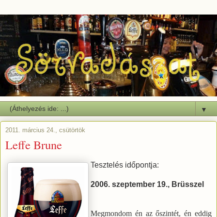
▼
2011. március 24., csütörtök
Leffe Brune
Tesztelés időpontja:
2006. szeptember 19., Brüsszel
Megmondom én az őszintét, én eddig