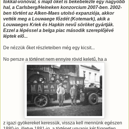
tokkal-vonóval, s majd őket is bekebelezte egy nagyobb
hal, a Carlsberg/Heineken konzorcium 2007-ben. 2002-
ben történt az Alken-Maes utolsó expanziója, akkor
vették meg a Louwaege főzdét (Kotemark), akik a
Louwaeges Kriek és Hapkin nevű söröket gyártják.
Ezzel a lépéssel a belga piac második szereplőjévé
léptek elő...
De nézzük őket részleteiben még egy kicsit...
No persze a történet nem ennyire rövid keletű, ha a
z igazi gyökereket keressük, vissza kell mennünk egészen
1880-ig, illetve 1881-ig, a történet ugyanis két független