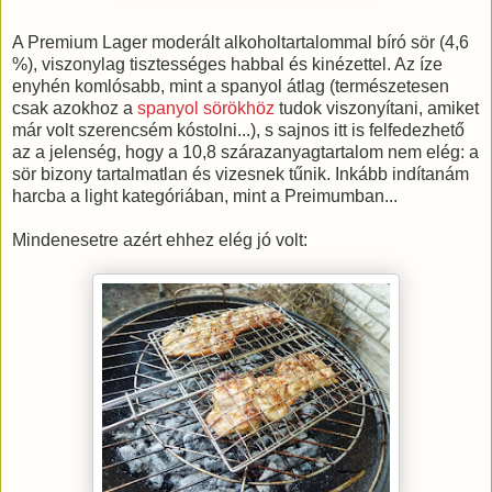
A Premium Lager moderált alkoholtartalommal bíró sör (4,6
%), viszonylag tisztességes habbal és kinézettel. Az íze
enyhén komlósabb, mint a spanyol átlag (természetesen
csak azokhoz a
spanyol sörökhöz
tudok viszonyítani, amiket
már volt szerencsém kóstolni...), s sajnos itt is felfedezhető
az a jelenség, hogy a 10,8 szárazanyagtartalom nem elég: a
sör bizony tartalmatlan és vizesnek tűnik. Inkább indítanám
harcba a light kategóriában, mint a Preimumban...
Mindenesetre azért ehhez elég jó volt: