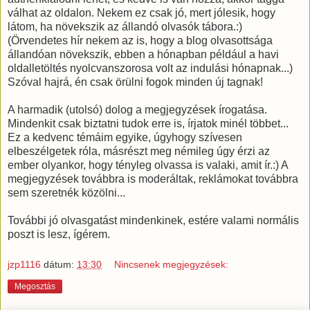
válhat az oldalon. Nekem ez csak jó, mert jólesik, hogy
látom, ha növekszik az állandó olvasók tábora.:)
(Örvendetes hír nekem az is, hogy a blog olvasottsága
állandóan növekszik, ebben a hónapban például a havi
oldalletöltés nyolcvanszorosa volt az indulási hónapnak...)
Szóval hajrá, én csak örülni fogok minden új tagnak!
A harmadik (utolsó) dolog a megjegyzések írogatása.
Mindenkit csak biztatni tudok erre is, írjatok minél többet...
Ez a kedvenc témáim egyike, úgyhogy szívesen
elbeszélgetek róla, másrészt meg némileg úgy érzi az
ember olyankor, hogy tényleg olvassa is valaki, amit ír.:) A
megjegyzések továbbra is moderáltak, reklámokat továbbra
sem szeretnék közölni...
További jó olvasgatást mindenkinek, estére valami normális
poszt is lesz, ígérem.
jzp1116
dátum:
13:30
Nincsenek megjegyzések:
Megosztás