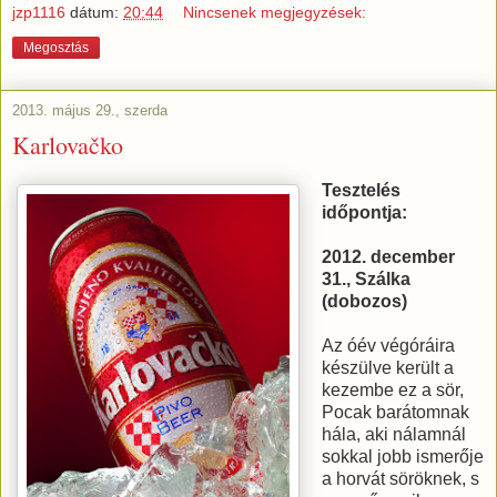
jzp1116
dátum:
20:44
Nincsenek megjegyzések:
Megosztás
2013. május 29., szerda
Karlovačko
Tesztelés
időpontja:
2012. december
31., Szálka
(dobozos)
Az óév végóráira
készülve került a
kezembe ez a sör,
Pocak barátomnak
hála, aki nálamnál
sokkal jobb ismerője
a horvát söröknek, s