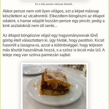
Ez a kép persze másnap készült...
Akkor persze nem volt ilyen világos, ezt a képet másnap
készítettem az utcafrontról. Elkezdtem böngészni az étlapot
odakint, s hamar odajött hozzám persze egy pincér, pedig a
kinti asztaloknál nem ült senki...
Az étlapot böngészve végül egy hagyományosnak tűnő
görög ételt választottam ki, úgy hívták, hogy
pastitsio
. Kicsit
hasonlít a lasagna-ra, azzal a különbséggel, hogy teljesen
más tésztát használnak hozzá, s a szósz is kicsit más ízű. A
teteje meg van szórva parmezán sajttal: