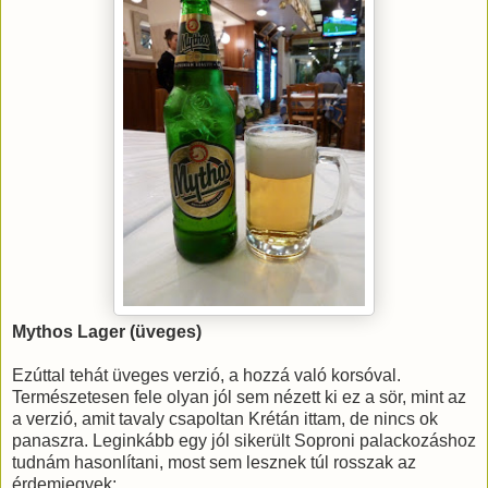
Mythos Lager (üveges)
Ezúttal tehát üveges verzió, a hozzá való korsóval.
Természetesen fele olyan jól sem nézett ki ez a sör, mint az
a verzió, amit tavaly csapoltan Krétán ittam, de nincs ok
panaszra. Leginkább egy jól sikerült Soproni palackozáshoz
tudnám hasonlítani, most sem lesznek túl rosszak az
érdemjegyek: