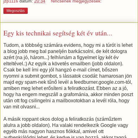
jzp1116
dátum:
20:34
Nincsenek megjegyzések:
Megosztás
Egy kis technikai segítség két év után...
Tudom, a többség számára evidens, hogy mi a túrót is lehet
a blog jobb meg bal paneljén barkácsolni, de két dologra
azért (na jó, három...) felhívnám a figyelmet így két év
elteltével.:) Az egyik a követés emailben (jobb oldalon).
Csak be kell írni egy jól hangzó e-mail címet, bőszen
nyomni a submit gombot, s lássatok csodát: hamarosan jön
majd egy spam-nek tűnő levél a feedburner.google.com-tól,
amiben meg lehet erősíteni a feliratkozást. Ebben az a jó,
hogy ha engem megszáll a grafománia, akkor minden poszt
után ott fog csilingelni a mailboxotokban a levél róla, hogy
van mit olvasni...
A másik roppant okos dolog a feliratkozás (száműztem
alulra a jobb oldalon). Ha valaki rendelkezik Google vagy
egyéb más nagyon hasznos fiókkal, amivel ott
authenkiálódni lehet, és kedve is van hozzá, akkor taggá