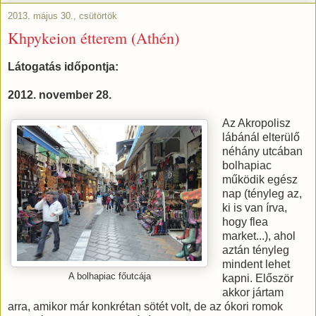
2013. május 30., csütörtök
Khpykeion étterem (Athén)
Látogatás időpontja:
2012. november 28.
Az Akropolisz
lábánál elterülő
néhány utcában
bolhapiac
működik egész
nap (tényleg az,
ki is van írva,
hogy flea
market...), ahol
aztán tényleg
mindent lehet
A bolhapiac főutcája
kapni. Először
akkor jártam
arra, amikor már konkrétan sötét volt, de az ókori romok