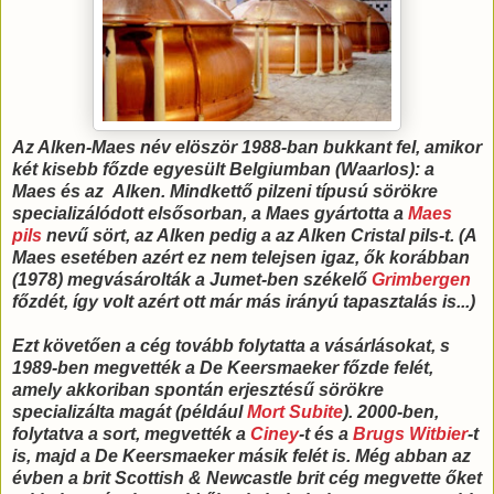
Az Alken-Maes név elöször 1988-ban bukkant fel, amikor
két kisebb főzde egyesült Belgiumban (Waarlos): a
Maes és az Alken. Mindkettő pilzeni típusú sörökre
specializálódott elsősorban, a Maes gyártotta a
Maes
pils
nevű sört, az Alken pedig a az Alken Cristal pils-t. (A
Maes esetében azért ez nem telejsen igaz, ők korábban
(1978) megvásárolták a Jumet-ben székelő
Grimbergen
főzdét, így volt azért ott már más irányú tapasztalás is...)
Ezt követően a cég tovább folytatta a vásárlásokat, s
1989-ben megvették a De Keersmaeker főzde felét,
amely akkoriban spontán erjesztésű sörökre
specializálta magát (például
Mort Subite
). 2000-ben,
folytatva a sort, megvették a
Ciney
-t és a
Brugs Witbier
-t
is, majd a De Keersmaeker másik felét is. Még abban az
évben a brit Scottish & Newcastle brit cég megvette őket