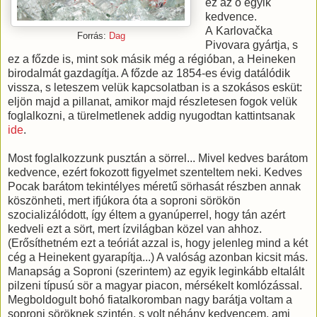
ez az ő egyik
kedvence.
A Karlovačka
Forrás:
Dag
Pivovara gyártja, s
ez a főzde is, mint sok másik még a régióban, a Heineken
birodalmát gazdagítja. A főzde az 1854-es évig datálódik
vissza, s leteszem velük kapcsolatban is a szokásos esküt:
eljön majd a pillanat, amikor majd részletesen fogok velük
foglalkozni, a türelmetlenek addig nyugodtan kattintsanak
ide
.
Most foglalkozzunk pusztán a sörrel... Mivel kedves barátom
kedvence, ezért fokozott figyelmet szenteltem neki. Kedves
Pocak barátom tekintélyes méretű sörhasát részben annak
köszönheti, mert ifjúkora óta a soproni sörökön
szocializálódott, így éltem a gyanúperrel, hogy tán azért
kedveli ezt a sört, mert ízvilágban közel van ahhoz.
(Erősíthetném ezt a teóriát azzal is, hogy jelenleg mind a két
cég a Heinekent gyarapítja...) A valóság azonban kicsit más.
Manapság a Soproni (szerintem) az egyik leginkább eltalált
pilzeni típusú sör a magyar piacon, mérsékelt komlózással.
Megboldogult bohó fiatalkoromban nagy barátja voltam a
soproni söröknek szintén, s volt néhány kedvencem, ami