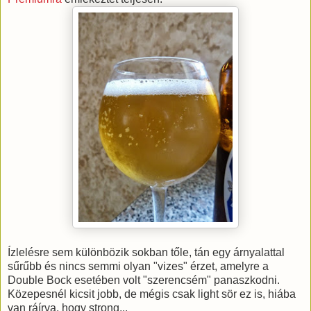
Ízlelésre sem különbözik sokban tőle, tán egy árnyalattal
sűrűbb és nincs semmi olyan "vizes" érzet, amelyre a
Double Bock esetében volt "szerencsém" panaszkodni.
Közepesnél kicsit jobb, de mégis csak light sör ez is, hiába
van ráírva, hogy strong...