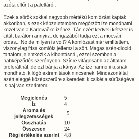
azóta eltűnt a palettáról.
Ezek a sörök sokkal nagyobb mértékű komlózást kaptak
akkoriban, s ezek képzeletemben megőrzött íze mondhatni
közel van a Karlovačko ízéhez. Tán ezért kedveli kétszer is
citált barátom annyira, de igazából tudja ezt a mocsári
ordas... No de milyen is volt? A komlózást már említettem,
viszonylag friss komlóíz jellemzi a sört. Magas szén-dioxid
tartalom jelentkezik a kibontásnál, ezzel szemben a
habképződés szerényebb. Színre világosabb az általam
preferáltnál, de ezt bánja a kánya. Az íze harmonikusnak
mondható, kilógó extremitások nincsenek. Mindazonáltal
azért eléggé középszerűre sikeredett, kicsikét a sűrűségével
is baj van szerintem.
Megjelenés
5
Íz
4
Aroma és
5
jellegzetességek
Összhatás
10
Összesen
24
Régi értékelés szerint
4,8