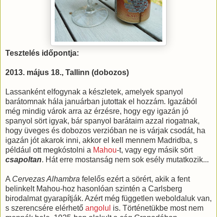
Tesztelés időpontja:
2013. május 18., Tallinn (dobozos)
Lassanként elfogynak a készletek, amelyek spanyol
barátomnak hála januárban jutottak el hozzám. Igazából
még mindig várok arra az érzésre, hogy egy igazán jó
spanyol sört igyak, bár spanyol barátaim azzal riogatnak,
hogy üveges és dobozos verzióban ne is várjak csodát, ha
igazán jót akarok inni, akkor el kell mennem Madridba, s
például ott megkóstolni a
Mahou
-t, vagy egy másik sört
csapoltan
. Hát erre mostanság nem sok esély mutatkozik...
A
Cervezas Alhambra
felelős ezért a sörért, akik a fent
belinkelt Mahou-hoz hasonlóan szintén a Carlsberg
birodalmat gyarapítják. Azért még független weboldaluk van,
s szerencsére elérhető
angolul
is. Történetükbe most nem