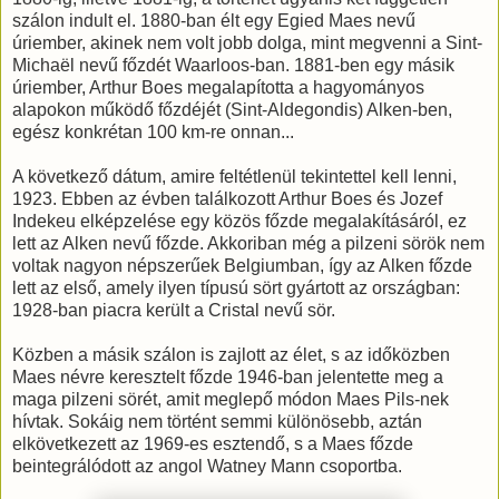
szálon indult el. 1880-ban élt egy Egied Maes nevű
úriember, akinek nem volt jobb dolga, mint megvenni a Sint-
Michaël nevű főzdét Waarloos-ban. 1881-ben egy másik
úriember, Arthur Boes megalapította a hagyományos
alapokon működő főzdéjét (Sint-Aldegondis) Alken-ben,
egész konkrétan 100 km-re onnan...
A következő dátum, amire feltétlenül tekintettel kell lenni,
1923. Ebben az évben találkozott Arthur Boes és Jozef
Indekeu elképzelése egy közös főzde megalakításáról, ez
lett az Alken nevű főzde. Akkoriban még a pilzeni sörök nem
voltak nagyon népszerűek Belgiumban, így az Alken főzde
lett az első, amely ilyen típusú sört gyártott az országban:
1928-ban piacra került a Cristal nevű sör.
Közben a másik szálon is zajlott az élet, s az időközben
Maes névre keresztelt főzde 1946-ban jelentette meg a
maga pilzeni sörét, amit meglepő módon Maes Pils-nek
hívtak. Sokáig nem történt semmi különösebb, aztán
elkövetkezett az 1969-es esztendő, s a Maes főzde
beintegrálódott az angol Watney Mann csoportba.