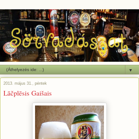
▼
2013. május 31., péntek
Lāčplēsis Gaišais