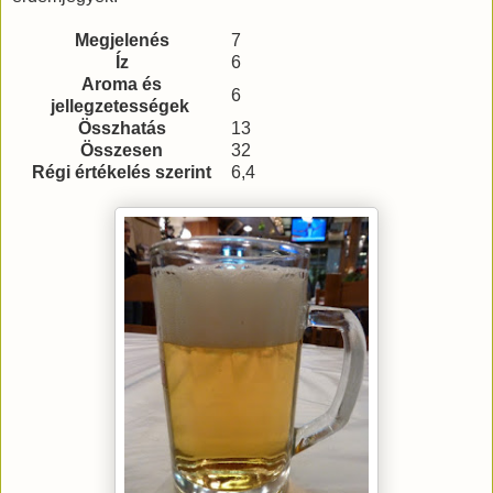
Megjelenés
7
Íz
6
Aroma és
6
jellegzetességek
Összhatás
13
Összesen
32
Régi értékelés szerint
6,4