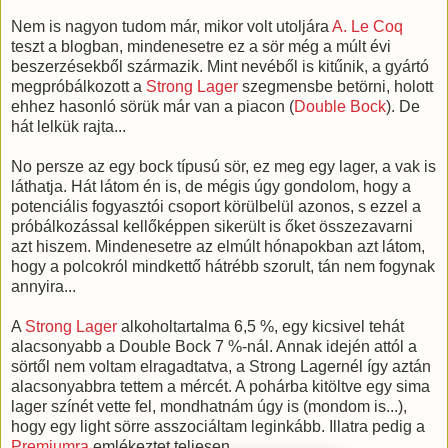
Nem is nagyon tudom már, mikor volt utoljára
A. Le Coq
teszt a blogban, mindenesetre ez a sör még a múlt évi
beszerzésekből származik. Mint nevéből is kitűnik, a gyártó
megpróbálkozott a
Strong Lager
szegmensbe betörni, holott
ehhez hasonló sörük már van a piacon (
Double Bock
). De
hát lelkük rajta...
No persze az egy bock típusú sör, ez meg egy lager, a vak is
láthatja. Hát látom én is, de mégis úgy gondolom, hogy a
potenciális fogyasztói csoport körülbelül azonos, s ezzel a
próbálkozással kellőképpen sikerült is őket összezavarni
azt hiszem. Mindenesetre az elmúlt hónapokban azt látom,
hogy a polcokról mindkettő hátrébb szorult, tán nem fogynak
annyira...
A
Strong Lager
alkoholtartalma 6,5 %, egy kicsivel tehát
alacsonyabb a Double Bock 7 %-nál. Annak idején attól a
sörtől nem voltam elragadtatva, a Strong Lagernél így aztán
alacsonyabbra tettem a mércét. A pohárba kitöltve egy sima
lager színét vette fel, mondhatnám úgy is (mondom is...),
hogy egy light sörre asszociáltam leginkább. Illatra pedig a
Premiumra
emlékeztet teljesen.