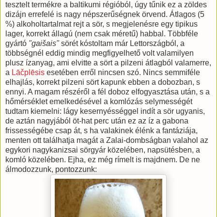
tesztelt termékre a baltikumi régióból, úgy tűnik ez a zöldes
dizájn errefelé is nagy népszerűségnek örvend. Átlagos (5
%) alkoholtartalmat rejt a sör, s megjelenésre egy tipikus
lager, korrekt állagú (nem csak méretű) habbal. Többféle
gyártó
"gaišais"
sörét kóstoltam már Lettországból, a
többségnél eddig mindig megfigyelhető volt valamilyen
plusz ízanyag, ami elvitte a sört a pilzeni átlagból valamerre,
a
Lāčplēsis
esetében erről nincsen szó. Nincs semmiféle
elhajlás, korrekt pilzeni sört kapunk ebben a dobozban, s
ennyi. A magam részéről a fél doboz elfogyasztása után, s a
hőmérséklet emelkedésével a komlózás selymességét
tudtam kiemelni: lágy kesernyésséggel indít a sör ugyanis,
de aztán nagyjából öt-hat perc után ez az íz a gabona
frissességébe csap át, s ha valakinek élénk a fantáziája,
menten ott találhatja magát a Zalai-dombságban valahol az
egykori nagykanizsai sörgyár közelében, napsütésben, a
komló közelében. Ejha, ez még rímelt is majdnem. De ne
álmodozzunk, pontozzunk: