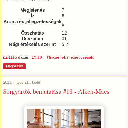
Megjelenés
7
Íz
6
Aroma és jellegzetességek
6
Összhatás
12
Összesen
31
Régi értékelés szerint
5,2
jzp1116
dátum:
19:10
Nincsenek megjegyzések:
Megosztás
2013. május 21., kedd
Sörgyártók bemutatása #18 - Alken-Maes