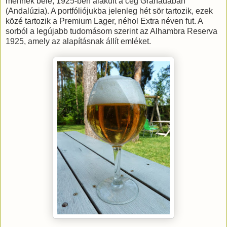
mennék bele, 1925-ben alakult a cég Granadában
(Andalúzia). A portfóliójukba jelenleg hét sör tartozik, ezek
közé tartozik a Premium Lager, néhol Extra néven fut. A
sorból a legújabb tudomásom szerint az Alhambra Reserva
1925, amely az alapításnak állít emléket.