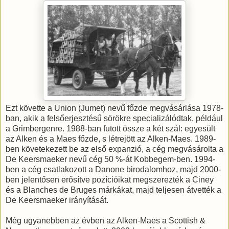
Ezt követte a Union (Jumet) nevű főzde megvásárlása 1978-
ban, akik a felsőerjesztésű sörökre specializálódtak, például
a Grimbergenre. 1988-ban futott össze a két szál: egyesült
az Alken és a Maes főzde, s létrejött az Alken-Maes. 1989-
ben követekezett be az első expanzió, a cég megvásárolta a
De Keersmaeker nevű cég 50 %-át Kobbegem-ben. 1994-
ben a cég csatlakozott a Danone birodalomhoz, majd 2000-
ben jelentősen erősítve pozícióikat megszerezték a Ciney
és a Blanches de Bruges márkákat, majd teljesen átvették a
De Keersmaeker irányítását.
Még ugyanebben az évben az Alken-Maes a Scottish &