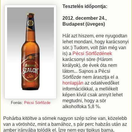
Tesztelés időpontja:
2012. december 24.,
Budapest (üveges)
Hát azt hiszem, erre nyugodtan
lehet mondani, hogy karácsonyi
sör.:) Tudom, volt (tán még van
is) a
Pécsi Sörfőzdének
karácsonyi söre (Három
királyok), de évek óta nem
látom... Sajnos a Pécsi
Sörfőzde nem árasztja el a
honlapján
az odatévedőket
információkkal, a mellékelt
képen kívül csak annyit lehet
megtudni, hogy a sör
Forrás:
Pécsi Sörfőzde
alkoholfoka 5,8 %.
Pohárba kitöltve a sörnek nagyon szép színe van, közelebb
van a vöröshöz, mint a barnához, s pár perc habzás után az
amber irányába tolódik el. Ízre nem egy tipikus barna,