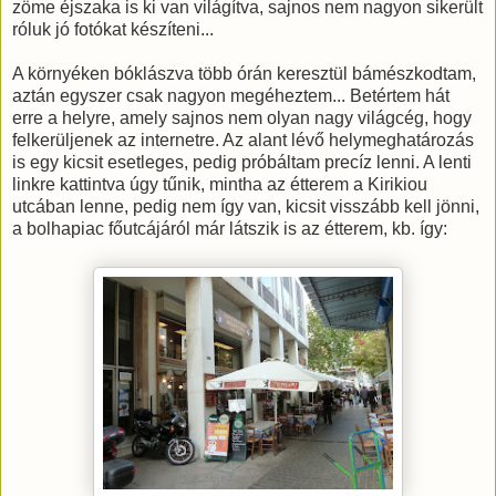
zöme éjszaka is ki van világítva, sajnos nem nagyon sikerült
róluk jó fotókat készíteni...
A környéken bóklászva több órán keresztül bámészkodtam,
aztán egyszer csak nagyon megéheztem... Betértem hát
erre a helyre, amely sajnos nem olyan nagy világcég, hogy
felkerüljenek az internetre. Az alant lévő helymeghatározás
is egy kicsit esetleges, pedig próbáltam precíz lenni. A lenti
linkre kattintva úgy tűnik, mintha az étterem a Kirikiou
utcában lenne, pedig nem így van, kicsit visszább kell jönni,
a bolhapiac főutcájáról már látszik is az étterem, kb. így: