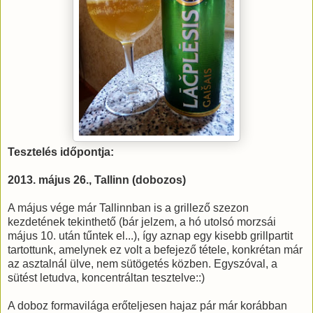
Tesztelés időpontja:
2013. május 26., Tallinn (dobozos)
A május vége már Tallinnban is a grillező szezon
kezdetének tekinthető (bár jelzem, a hó utolsó morzsái
május 10. után tűntek el...), így aznap egy kisebb grillpartit
tartottunk, amelynek ez volt a befejező tétele, konkrétan már
az asztalnál ülve, nem sütögetés közben. Egyszóval, a
sütést letudva, koncentráltan tesztelve::)
A doboz formavilága erőteljesen hajaz pár már korábban