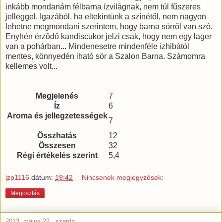
inkább mondanám félbarna ízvilágnak, nem túl fűszeres
jelleggel. Igazából, ha eltekintünk a színétől, nem nagyon
lehetne megmondani szerintem, hogy barna sörről van szó.
Enyhén érződő kandiscukor jelzi csak, hogy nem egy lager
van a pohárban... Mindenesetre mindenféle ízhibától
mentes, könnyedén iható sör a Szalon Barna. Számomra
kellemes volt...
Megjelenés
7
Íz
6
Aroma és jellegzetességek
7
Összhatás
12
Összesen
32
Régi értékelés szerint
5,4
jzp1116
dátum:
19:42
Nincsenek megjegyzések:
Megosztás
2013. május 22., szerda