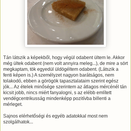
Tán látszik a képekből, hogy végül odabent ültem le. Akkor
még ültek odabent (nem volt annyira meleg...), de mire a sört
megkaptam, tök egyedül üldögéltem odabent. (Látszik a
fenti képen is.) A személyzet nagyon barátságos, nem
tolakodó, ebben a görögök tapasztalataim szerint egész
jók... Az ételek minősége szerintem az átlagos mércénél tán
kicsit jobb, nincs miért fanyalogni, s az elébb említett
vendégcentrikusság mindenképp pozitívba billenti a
mérleget.
Sajnos elérhetőségi és egyéb adatokkal most nem
szolgálhatok...