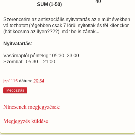
40
SUM (1-50)
Szerencsére az antiszociális nyitvatartás az elmúlt években
változhatott (régebben csak 7 lörül nyitottak és fél kilenckor
(hát kocsma az ilyen????), már be is zártak...
Nyitvatartás:
Vasárnaptól péntekig:: 05:30–23.00
Szombat: 05:30 – 21:00
jzp1116
dátum:
20:54
Megosztás
Nincsenek megjegyzések:
Megjegyzés küldése