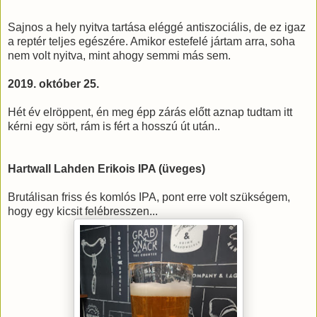
Sajnos a hely nyitva tartása eléggé antiszociális, de ez igaz
a reptér teljes egészére. Amikor estefelé jártam arra, soha
nem volt nyitva, mint ahogy semmi más sem.
2019. október 25.
Hét év elröppent, én meg épp zárás előtt aznap tudtam itt
kérni egy sört, rám is fért a hosszú út után..
Hartwall Lahden Erikois IPA (üveges)
Brutálisan friss és komlós IPA, pont erre volt szükségem,
hogy egy kicsit felébresszen...