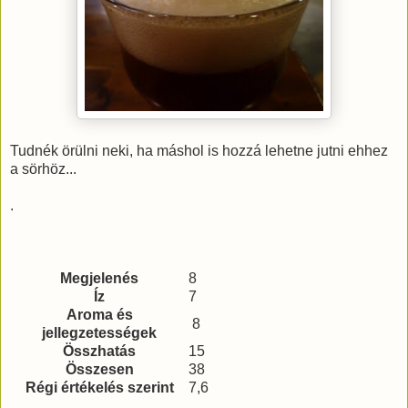
Tudnék örülni neki, ha máshol is hozzá lehetne jutni ehhez
a sörhöz...
.
Megjelenés
8
Íz
7
Aroma és
8
jellegzetességek
Összhatás
15
Összesen
38
Régi értékelés szerint
7,6