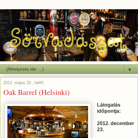
▼
2013. május 20., hétfő
Oak Barrel (Helsinki)
Látogatás
időpontja:
2012. december
23.