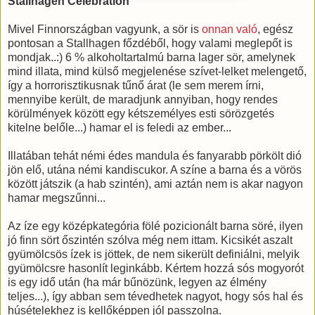
Stallhagen Celebration
Mivel Finnországban vagyunk, a sör is
onnan való
, egész
pontosan a Stallhagen főzdéből, hogy valami meglepőt is
mondjak..:) 6 % alkoholtartalmú barna lager sör, amelynek
mind illata, mind külső megjelenése szívet-lelket melengető,
így a horrorisztikusnak tűnő árat (le sem merem írni,
mennyibe került, de maradjunk annyiban, hogy rendes
körülmények között egy kétszemélyes esti sörözgetés
kitelne belőle...) hamar el is feledi az ember...
Illatában tehát némi édes mandula és fanyarabb pörkölt dió
jön elő, utána némi kandiscukor. A színe a barna és a vörös
között játszik (a hab szintén), ami aztán nem is akar nagyon
hamar megszűnni...
Az íze egy középkategória fölé pozicionált barna söré, ilyen
jó finn sört őszintén szólva még nem ittam. Kicsikét aszalt
gyümölcsös ízek is jöttek, de nem sikerült definiálni, melyik
gyümölcsre hasonlít leginkább. Kértem hozzá sós mogyorót
is egy idő után (ha már bűnözünk, legyen az élmény
teljes...), így abban sem tévedhetek nagyot, hogy sós hal és
húsételekhez is kellőképpen jól passzolna.