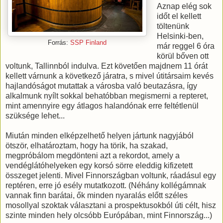
Aznap elég sok
időt el kellett
töltenünk
Helsinki-ben,
Forrás:
SSP Finland
már reggel 6 óra
körül bőven ott
voltunk, Tallinnból indulva. Ezt követően majdnem 11 órát
kellett várnunk a következő járatra, s mivel útitársaim kevés
hajlandóságot mutattak a városba való beutazásra, így
alkalmunk nyílt sokkal behatóbban megismerni a repteret,
mint amennyire egy átlagos halandónak erre feltétlenül
szüksége lehet...
Miután minden elképzelhető helyen jártunk nagyjából
ötször, elhatároztam, hogy ha törik, ha szakad,
megpróbálom megdönteni azt a rekordot, amely a
vendéglátóhelyeken egy korsó sörre eleddig kifizetett
összeget jelenti. Mivel Finnországban voltunk, ráadásul egy
reptéren, erre jó esély mutatkozott. (Néhány kollégámnak
vannak finn barátai, ők minden nyaralás előtt széles
mosollyal szoktak választani a prospektusokból úti célt, hisz
szinte minden hely olcsóbb Európában, mint Finnország...)