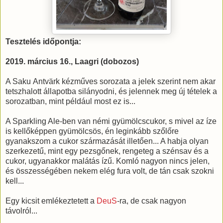
Tesztelés időpontja:
2019. március 16., Laagri (dobozos)
A Saku Antvärk kézműves sorozata a jelek szerint nem akar
tetszhalott állapotba silányodni, és jelennek meg új tételek a
sorozatban, mint például most ez is...
A Sparkling Ale-ben van némi gyümölcscukor, s mivel az íze
is kellőképpen gyümölcsös, én leginkább szőlőre
gyanakszom a cukor származását illetően... A habja olyan
szerkezetű, mint egy pezsgőnek, rengeteg a szénsav és a
cukor, ugyanakkor malátás ízű. Komló nagyon nincs jelen,
és összességében nekem elég fura volt, de tán csak szokni
kell...
Egy kicsit emlékeztetett a
DeuS
-ra, de csak nagyon
távolról...