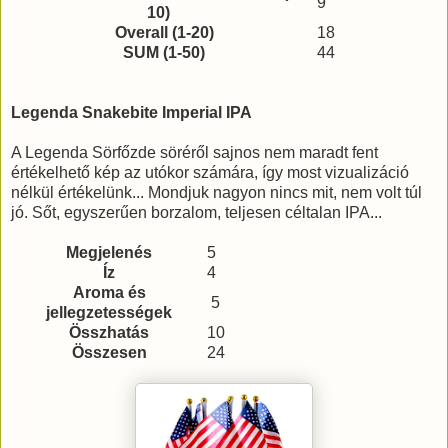
9
10)
Overall (1-20)
18
SUM (1-50)
44
Legenda Snakebite Imperial IPA
A Legenda Sörfőzde söréről sajnos nem maradt fent
értékelhető kép az utókor számára, így most vizualizáció
nélkül értékelünk... Mondjuk nagyon nincs mit, nem volt túl
jó. Sőt, egyszerűen borzalom, teljesen céltalan IPA...
Megjelenés
5
Íz
4
Aroma és
5
jellegzetességek
Összhatás
10
Összesen
24