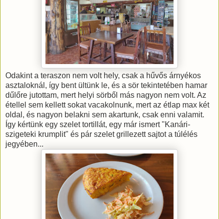
Odakint a teraszon nem volt hely, csak a hűvős árnyékos
asztaloknál, így bent ültünk le, és a sör tekintetében hamar
dűlőre jutottam, mert helyi sörből más nagyon nem volt. Az
étellel sem kellett sokat vacakolnunk, mert az étlap max két
oldal, és nagyon belakni sem akartunk, csak enni valamit.
Így kértünk egy szelet tortillát, egy már ismert "Kanári-
szigeteki krumplit" és pár szelet grillezett sajtot a túlélés
jegyében...