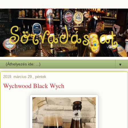
▼
2019. március 29., péntek
Wychwood Black Wych