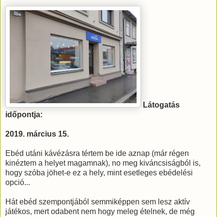
Látogatás
időpontja:
2019. március 15.
Ebéd utáni kávézásra tértem be ide aznap (már régen
kinéztem a helyet magamnak), no meg kiváncsiságból is,
hogy szóba jöhet-e ez a hely, mint esetleges ebédelési
opció...
Hát ebéd szempontjából semmiképpen sem lesz aktív
játékos, mert odabent nem hogy meleg ételnek, de még