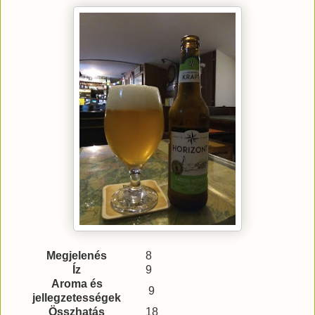
Megjelenés
8
Íz
9
Aroma és
9
jellegzetességek
Összhatás
18