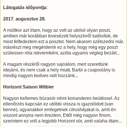
Látogatás időpontja:
2017. augusztus 28.
A múltkor azt írtam, hogy az volt az utolsó olyan poszt,
amiben már korábban kivesézett helyszínről tudósítok, de
most felfedeztem ezt a posztot. Nem akarom szétszedni már,
másrészt meg megérdemli ez a hely, hogy még egy poszt
szülessen róla rekviemként, azóta ugyanis végleg bezárt...
A magam részéről nagyon sajnálom, mert szerettünk
idejárni, és nem csak a hely miatt, Barbi a csaposlány is
mindig nagyon kedves volt hozzánk...
Horizont Saison Witbier
Nagyon kellemes búzasör némi korianderes beütéssel. Az
ellenőrzés kapcsán ez utóbbi vissza is igazolódott (van
benne), ugyanakkor emlegetnek citrushéjakat is, amit én
viszont annyira nem éreztem. Ettől még nagyon finom,
szerintem ez volt a legjobb Horizont sör, amit valaha ittam...