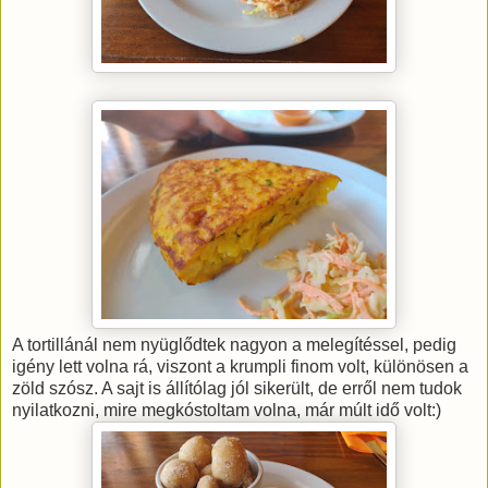
A tortillánál nem nyüglődtek nagyon a melegítéssel, pedig
igény lett volna rá, viszont a krumpli finom volt, különösen a
zöld szósz. A sajt is állítólag jól sikerült, de erről nem tudok
nyilatkozni, mire megkóstoltam volna, már múlt idő volt:)