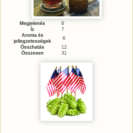
Megjelenés
6
Íz
7
Aroma és
6
jellegzetességek
Összhatás
12
Összesen
31