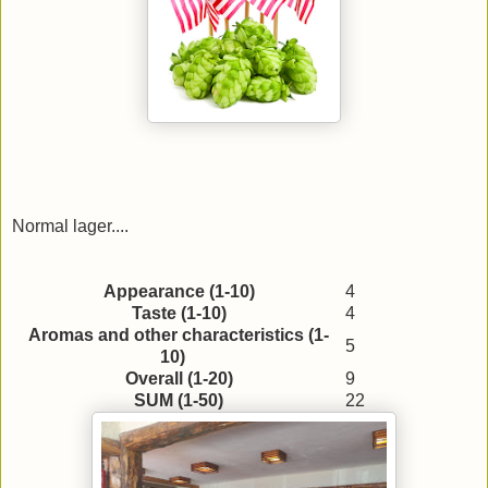
Normal lager....
Appearance (1-10)
4
Taste (1-10)
4
Aromas and other characteristics (1-
5
10)
Overall (1-20)
9
SUM (1-50)
22