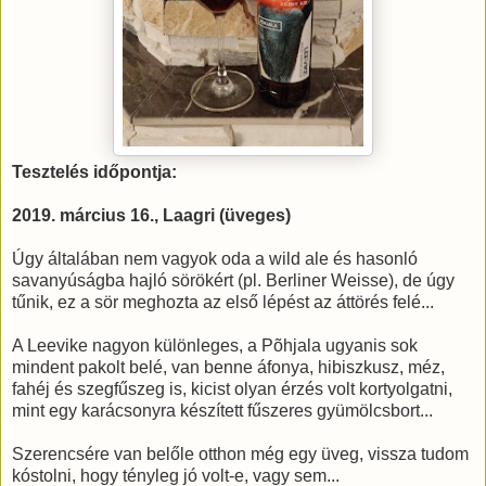
Tesztelés időpontja:
2019. március 16., Laagri (üveges)
Úgy általában nem vagyok oda a wild ale és hasonló
savanyúságba hajló sörökért (pl. Berliner Weisse), de úgy
tűnik, ez a sör meghozta az első lépést az áttörés felé...
A Leevike nagyon különleges, a Põhjala ugyanis sok
mindent pakolt belé, van benne áfonya, hibiszkusz, méz,
fahéj és szegfűszeg is, kicist olyan érzés volt kortyolgatni,
mint egy karácsonyra készített fűszeres gyümölcsbort...
Szerencsére van belőle otthon még egy üveg, vissza tudom
kóstolni, hogy tényleg jó volt-e, vagy sem...