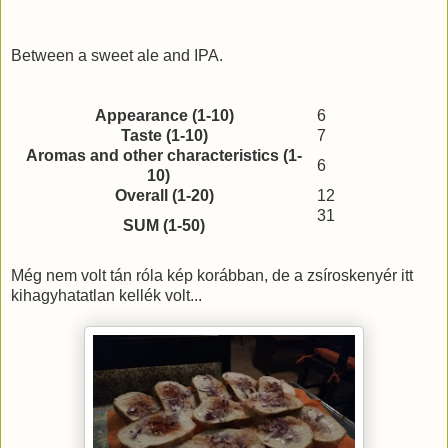
Between a sweet ale and IPA.
Appearance (1-10)
6
Taste (1-10)
7
Aromas and other characteristics (1-
6
10)
Overall (1-20)
12
31
SUM (1-50)
Még nem volt tán róla kép korábban, de a zsíroskenyér itt
kihagyhatatlan kellék volt...