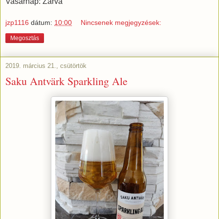
Vasárnap: Zárva
jzp1116
dátum:
10:00
Nincsenek megjegyzések:
Megosztás
2019. március 21., csütörtök
Saku Antvärk Sparkling Ale