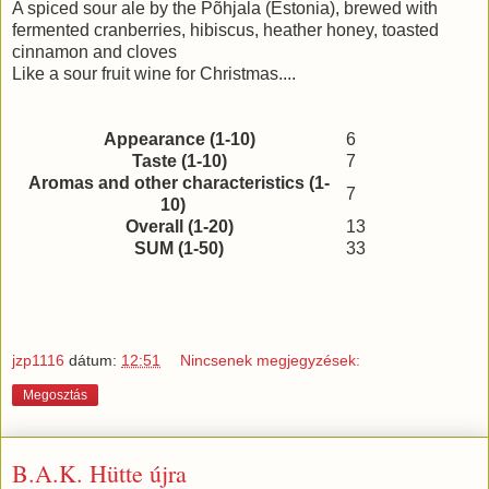
A spiced sour ale by the Põhjala (Estonia), brewed with
fermented cranberries, hibiscus, heather honey, toasted
cinnamon and cloves
Like a sour fruit wine for Christmas....
Appearance (1-10)
6
Taste (1-10)
7
Aromas and other characteristics (1-
7
10)
Overall (1-20)
13
SUM (1-50)
33
jzp1116
dátum:
12:51
Nincsenek megjegyzések:
Megosztás
B.A.K. Hütte újra