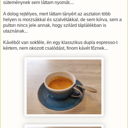
süteménynek sem láttam nyomát....
A dolog rejtélyes, mert láttam tányért az asztalon több
helyen is morzsákkal és szalvétákkal, de sem kiírva, sem a
pulton nincs jele annak, hogy szilárd táplálékban is
utaznának...
Kávéból van sokféle, én egy klasszikus dupla espresso-t
kértem, nem okozott csalódást, finom kávét főznek...