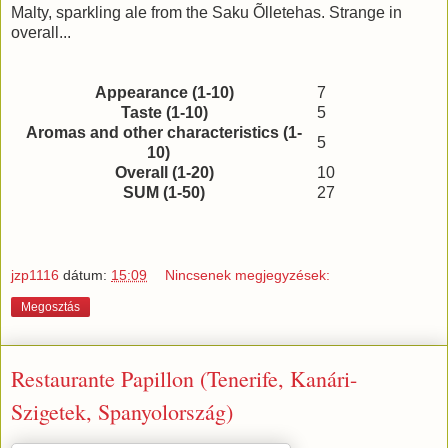
Malty, sparkling ale from the Saku Õlletehas. Strange in
overall...
Appearance (1-10)
7
Taste (1-10)
5
Aromas and other characteristics (1-
5
10)
Overall (1-20)
10
SUM (1-50)
27
jzp1116
dátum:
15:09
Nincsenek megjegyzések:
Megosztás
Restaurante Papillon (Tenerife, Kanári-
Szigetek, Spanyolország)