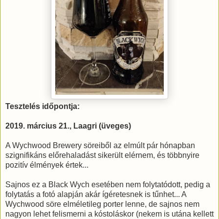
Tesztelés időpontja:
2019. március 21., Laagri (üveges)
A Wychwood Brewery söreiből az elmúlt pár hónapban
szignifikáns előrehaladást sikerült elérnem, és többnyire
pozitív élmények értek...
Sajnos ez a Black Wych esetében nem folytatódott, pedig a
folytatás a fotó alapján akár ígéretesnek is tűnhet... A
Wychwood söre elméletileg porter lenne, de sajnos nem
nagyon lehet felismerni a kóstoláskor (nekem is utána kellett