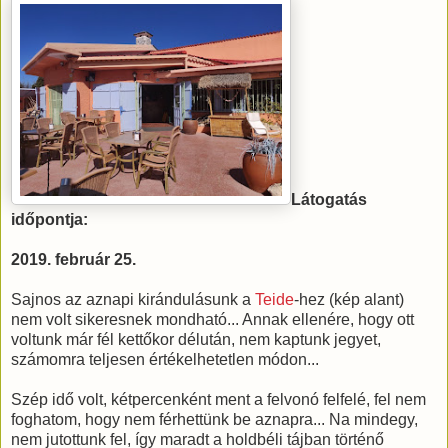
Látogatás
időpontja:
2019. február 25.
Sajnos az aznapi kirándulásunk a
Teide
-hez (kép alant)
nem volt sikeresnek mondható... Annak ellenére, hogy ott
voltunk már fél kettőkor délután, nem kaptunk jegyet,
számomra teljesen értékelhetetlen módon...
Szép idő volt, kétpercenként ment a felvonó felfelé, fel nem
foghatom, hogy nem férhettünk be aznapra... Na mindegy,
nem jutottunk fel, így maradt a holdbéli tájban történő