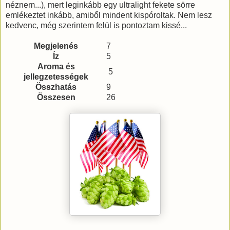
néznem...), mert leginkább egy ultralight fekete sörre
emlékeztet inkább, amiből mindent kispóroltak. Nem lesz
kedvenc, még szerintem felül is pontoztam kissé...
Megjelenés
7
Íz
5
Aroma és
5
jellegzetességek
Összhatás
9
Összesen
26