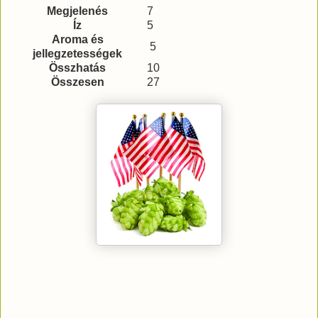
Megjelenés
7
Íz
5
Aroma és
5
jellegzetességek
Összhatás
10
Összesen
27