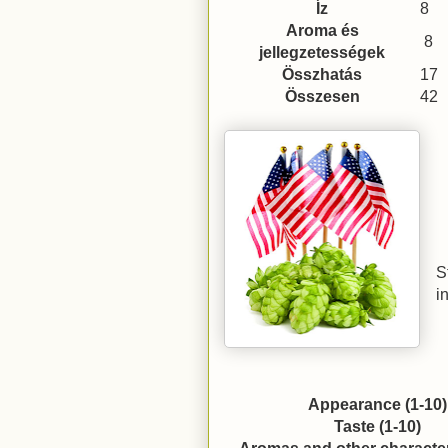
Íz
8
Aroma és
8
jellegzetességek
Összhatás
17
Összesen
42
S
i
Appearance (1-10)
Taste (1-10)