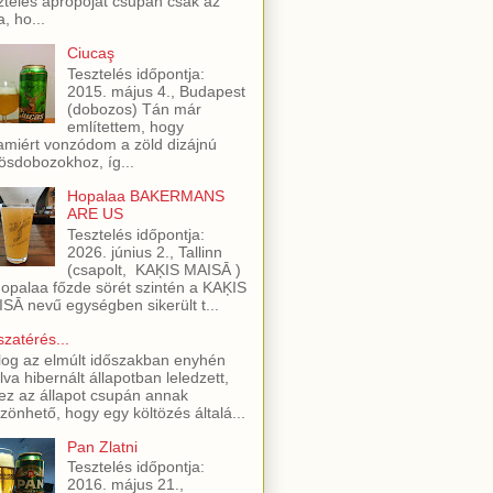
ztelés apropóját csupán csak az
a, ho...
Ciucaş
Tesztelés időpontja:
2015. május 4., Budapest
(dobozos) Tán már
említettem, hogy
amiért vonzódom a zöld dizájnú
ösdobozokhoz, íg...
Hopalaa BAKERMANS
ARE US
Tesztelés időpontja:
2026. június 2., Tallinn
(csapolt, KAĶIS MAISĀ )
opalaa főzde sörét szintén a KAĶIS
SĀ nevű egységben sikerült t...
szatérés...
log az elmúlt időszakban enyhén
lva hibernált állapotban leledzett,
ez az állapot csupán annak
zönhető, hogy egy költözés általá...
Pan Zlatni
Tesztelés időpontja:
2016. május 21.,