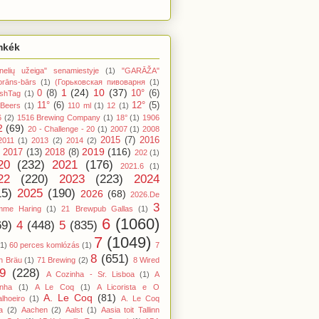
mkék
nelių užeiga" senamiestyje
(1)
"GARĀŽA"
orāns-bārs
(1)
(Горьковская пивоварня
(1)
1
(24)
10
(37)
0
(8)
10°
(6)
shTag
(1)
11°
(6)
12°
(5)
 Beers
(1)
110 ml
(1)
12
(1)
6
(2)
1516 Brewing Company
(1)
18°
(1)
1906
2
(69)
20 - Challenge - 20
(1)
2007
(1)
2008
2015
(7)
2016
2011
(1)
2013
(2)
2014
(2)
2019
(116)
2017
(13)
2018
(8)
202
(1)
20
(232)
2021
(176)
2021.6
(1)
22
(220)
2023
(223)
2024
15)
2025
(190)
2026
(68)
2026.De
3
mme Haring
(1)
21 Brewpub Gallas
(1)
6
(1060)
69)
4
(448)
5
(835)
7
(1049)
(1)
60 perces komlózás
(1)
7
8
(651)
n Bräu
(1)
71 Brewing
(2)
8 Wired
9
(228)
A Cozinha - Sr. Lisboa
(1)
A
inha
(1)
A Le Coq
(1)
A Licorista e O
A. Le Coq
(81)
lhoeiro
(1)
A. Le Coq
a
(2)
Aachen
(2)
Aalst
(1)
Aasia toit Tallinn