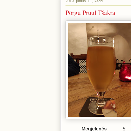
2019. június 11., kedd
Põrgu Pruul Tšakra
Megjelenés
5