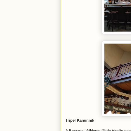
Tripel Kanunnik
A Brouwerij Wilderen főzde tripelje ne