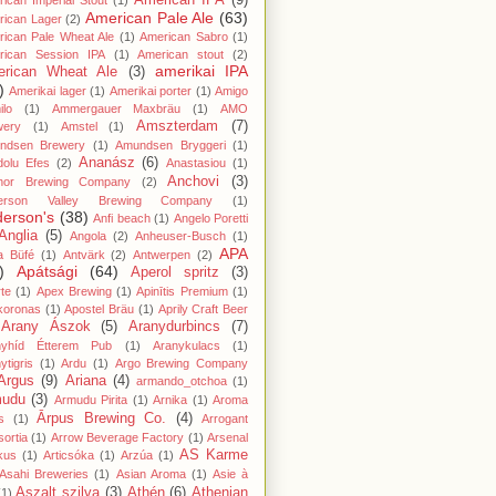
American IPA
(9)
ican Imperial Stout
(1)
American Pale Ale
(63)
rican Lager
(2)
ican Pale Wheat Ale
(1)
American Sabro
(1)
rican Session IPA
(1)
American stout
(2)
amerikai IPA
rican Wheat Ale
(3)
)
Amerikai lager
(1)
Amerikai porter
(1)
Amigo
lo
(1)
Ammergauer Maxbräu
(1)
AMO
Amszterdam
(7)
wery
(1)
Amstel
(1)
ndsen Brewery
(1)
Amundsen Bryggeri
(1)
Ananász
(6)
dolu Efes
(2)
Anastasiou
(1)
Anchovi
(3)
hor Brewing Company
(2)
erson Valley Brewing Company
(1)
erson's
(38)
Anfi beach
(1)
Angelo Poretti
Anglia
(5)
Angola
(2)
Anheuser-Busch
(1)
APA
a Büfé
(1)
Antvärk
(2)
Antwerpen
(2)
)
Apátsági
(64)
Aperol spritz
(3)
te
(1)
Apex Brewing
(1)
Apinītis Premium
(1)
koronas
(1)
Apostel Bräu
(1)
Aprily Craft Beer
Arany Ászok
(5)
Aranydurbincs
(7)
nyhíd Étterem Pub
(1)
Aranykulacs
(1)
ytigris
(1)
Ardu
(1)
Argo Brewing Company
Argus
(9)
Ariana
(4)
armando_otchoa
(1)
mudu
(3)
Armudu Pirita
(1)
Arnika
(1)
Aroma
Ārpus Brewing Co.
(4)
s
(1)
Arrogant
ortia
(1)
Arrow Beverage Factory
(1)
Arsenal
AS Karme
kus
(1)
Articsóka
(1)
Arzúa
(1)
Asahi Breweries
(1)
Asian Aroma
(1)
Asie à
Aszalt szilva
(3)
Athén
(6)
Athenian
(1)