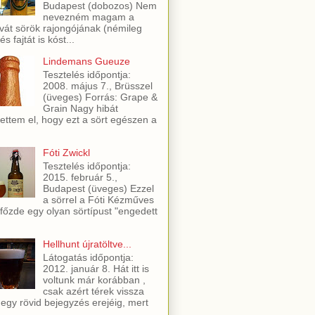
Budapest (dobozos) Nem
nevezném magam a
vát sörök rajongójának (némileg
és fajtát is kóst...
Lindemans Gueuze
Tesztelés időpontja:
2008. május 7., Brüsszel
(üveges) Forrás: Grape &
Grain Nagy hibát
ettem el, hogy ezt a sört egészen a
Fóti Zwickl
Tesztelés időpontja:
2015. február 5.,
Budapest (üveges) Ezzel
a sörrel a Fóti Kézműves
főzde egy olyan sörtípust "engedett
Hellhunt újratöltve...
Látogatás időpontja:
2012. január 8. Hát itt is
voltunk már korábban ,
csak azért térek vissza
 egy rövid bejegyzés erejéig, mert