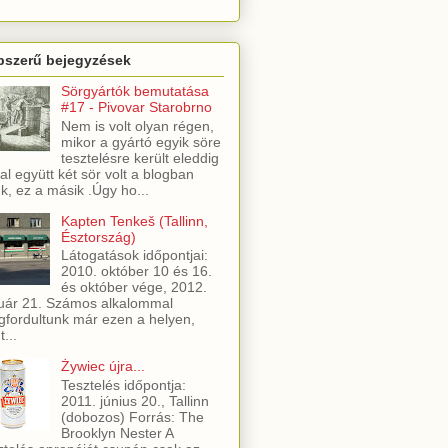
pszerű bejegyzések
Sörgyártók bemutatása
#17 - Pivovar Starobrno
Nem is volt olyan régen,
mikor a gyártó egyik söre
tesztelésre került eleddig
al együtt két sör volt a blogban
ük, ez a másik .Úgy ho...
Kapten Tenkeš (Tallinn,
Észtország)
Látogatások időpontjai:
2010. október 10 és 16.
és október vége, 2012.
uár 21. Számos alkalommal
fordultunk már ezen a helyen,
t...
Żywiec újra...
Tesztelés időpontja:
2011. június 20., Tallinn
(dobozos) Forrás: The
Brooklyn Nester A