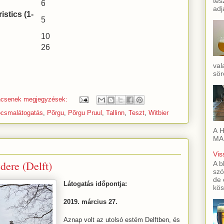
tes
6
adj
stics (1-
5
10
26
val
sör
ncsenek megjegyzések:
csmalátogatás
,
Põrgu
,
Põrgu Pruul
,
Tallinn
,
Teszt
,
Witbier
A H
MAI
Vis
dere (Delft)
A b
szó
de 
Látogatás időpontja:
kös
2019. március 27.
Aznap volt az utolsó estém Delftben, és