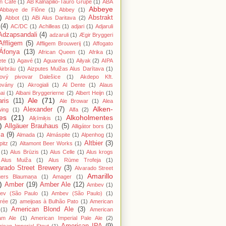
n Cafe
(1)
AB Kalnapilio-Tauro Grupė
(1)
ABA
Abbeye
Abbaye de Flône
(1)
Abbey
(1)
)
Abstrakt
Abbot
(1)
ABi Alus Daritava
(2)
(4)
AC/DC
(1)
Achilleas
(1)
adjari
(1)
Adjaruli
Adzapsandali
(4)
adzaruli
(1)
Ægir Bryggeri
Affligem
(5)
Affligem Brouwerij
(1)
Affogato
Áfonya
(13)
African Queen
(1)
Afrika
(1)
ete
(1)
Agavé
(1)
Aguarela
(1)
Ailyak
(2)
AIPA
Airbräu
(1)
Aizputes Muižas Alus Darītava
(1)
iový pivovar Dalešice
(1)
Akdepo Kft.
ovány
(1)
Akrogiali
(1)
Al Dente
(1)
Alaus
ai
(1)
Albani Bryggerierne
(2)
Albert Heijn
(1)
Ale
(71)
aris
(11)
Ale Browar
(1)
Alea
Alken-
Alexander
(7)
wing
(1)
Alfa
(2)
es
(21)
Alkoholmentes
Alķīmiķis
(1)
)
Allgäuer Brauhaus
(5)
Alligátor bors
(1)
ma
(9)
Almada
(1)
Almáspite
(1)
Alpenhog
(1)
Altbier
(3)
pitz
(2)
Altamont Beer Works
(1)
(1)
Alus Brūzis
(1)
Alus Celle
(1)
Alus krogs
Alus Muiža
(1)
Alus Rūme Trofeja
(1)
arado Street Brewery
(3)
Alvarado Street
Amarillo
gers Blaumaņa
(1)
Amager
(1)
)
Amber
(19)
Amber Ale
(12)
Ambev
(1)
ev (São Paulo
(1)
Ambev (São Paulo)
(1)
rée
(2)
ameijoas à Bulhão Pato
(1)
American
American Blond Ale
(3)
(1)
American
am Ale
(1)
American Imperial Pale Ale
(2)