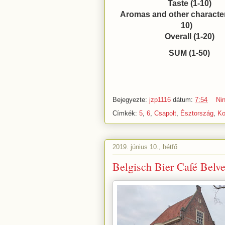
Taste (1-10)
Aromas and other characteri
10)
Overall (1-20)
SUM (1-50)
Bejegyezte:
jzp1116
dátum:
7:54
Ni
Címkék:
5
,
6
,
Csapolt
,
Észtország
,
Ko
2019. június 10., hétfő
Belgisch Bier Café Belve