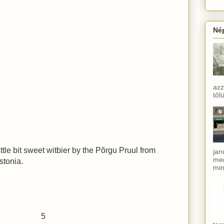
Né
azz
től
ittle bit sweet witbier by the Põrgu Pruul from
jan
meg
stonia.
min
5