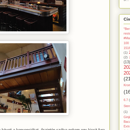
Cí
"Ber
rest
#Ma
100
151
(1)
(2)
(13)
20
20
(2
Kro
(1
6.7
Ster
(1)
Ginj
Baca
Extr
m követi a konvenciókat, őszintén szólva nekem egy kicsit fura