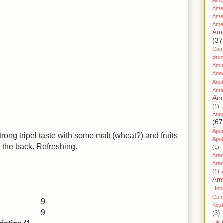
Amer
Ame
Amer
Ame
Ame
(37
Cami
Bre
Amu
Ana
Anc
And
And
(1)
Ann
(67
Áper
trong tripel taste with some malt (wheat?) and fruits
Apo
n the back. Refreshing.
(1)
Ara
Aran
(1)
Ar
Hop
Cons
9
Kes
9
(3)
Tik