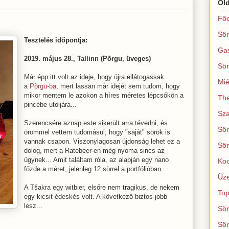
Ol
Főo
Sör
Tesztelés időpontja:
Ga
2019. május 28., Tallinn (Põrgu, üveges)
Sör
Már épp itt volt az ideje, hogy újra ellátogassak
Mié
a
Põrgu-ba
, mert lassan már idejét sem tudom, hogy
mikor mentem le azokon a híres méretes lépcsőkön a
The
pincébe utoljára...
Sza
Szerencsére aznap este sikerült arra tévedni, és
Sör
örömmel vettem tudomásul, hogy "saját" sörök is
vannak csapon. Viszonylagosan újdonság lehet ez a
Sör
dolog, mert a Ratebeer-en még nyoma sincs az
ügynek... Amit találtam róla, az alapján egy nano
Koc
főzde a méret, jelenleg 12 sörrel a portfólióban...
Üze
A Tšakra egy witbier, elsőre nem tragikus, de nekem
Top
egy kicsit édeskés volt. A következő biztos jobb
lesz...
Sör
Sör