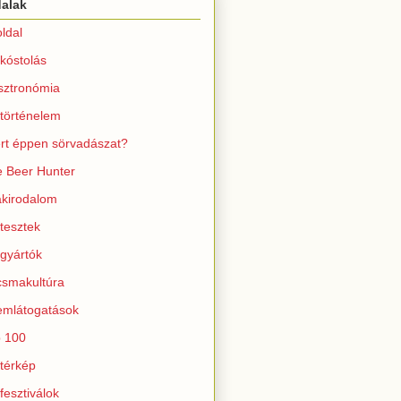
dalak
ldal
kóstolás
sztronómia
történelem
rt éppen sörvadászat?
 Beer Hunter
kirodalom
tesztek
gyártók
smakultúra
mlátogatások
 100
térkép
fesztiválok