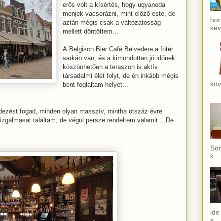
erős volt a kísértés, hogy ugyanoda
menjek vacsorázni, mint előző este, de
hor
aztán mégis csak a változatosság
kev
mellett döntöttem...
A Belgisch Bier Café Belvedere a főtér
sarkán van, és a kimondottan jó időnek
köszönhetően a teraszon is aktív
társadalmi élet folyt, de én inkább mégis
köv
bent foglaltam helyet...
...
dezést fogad, minden olyan masszív, mintha ötszáz évre
izgalmasat találtam, de végül persze rendeltem valamit... De
Sör
k...
ide
s...