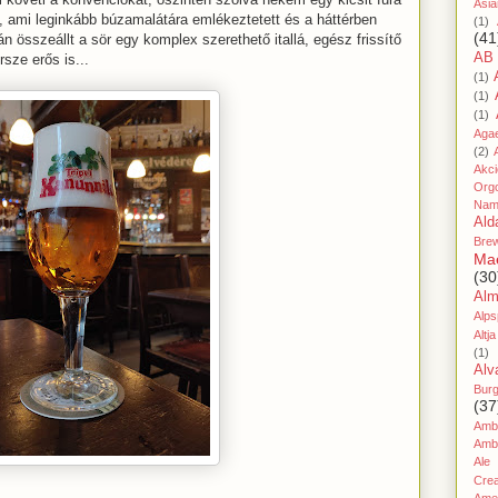
Asia
e, ami leginkább búzamalátára emlékeztetett és a háttérben
(1)
(41
 összeállt a sör egy komplex szerethető itallá, egész frissítő
AB
rsze erős is...
(1)
(1)
(1)
Aga
(2)
Akc
Org
Nam
Ald
Bre
Ma
(30
Al
Alps
Altja
(1)
Alv
Bur
(37
Amb
Amb
Ale
Cre