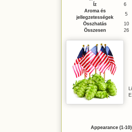
Íz
6
Aroma és
5
jellegzetességek
Összhatás
10
Összesen
26
L
E
Appearance (1-10)