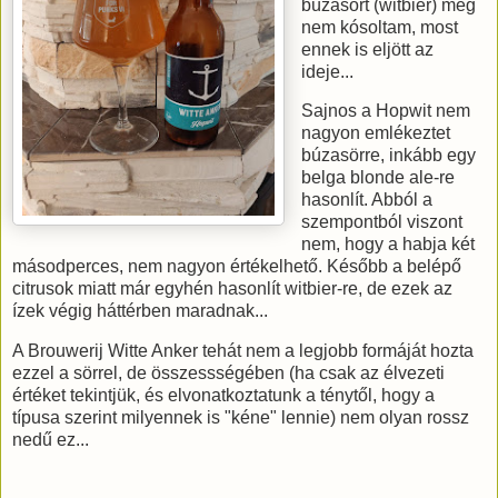
búzasört (witbier) még
nem kósoltam, most
ennek is eljött az
ideje...
Sajnos a Hopwit nem
nagyon emlékeztet
búzasörre, inkább egy
belga blonde ale-re
hasonlít. Abból a
szempontból viszont
nem, hogy a habja két
másodperces, nem nagyon értékelhető. Később a belépő
citrusok miatt már egyhén hasonlít witbier-re, de ezek az
ízek végig háttérben maradnak...
A Brouwerij Witte Anker tehát nem a legjobb formáját hozta
ezzel a sörrel, de összessségében (ha csak az élvezeti
értéket tekintjük, és elvonatkoztatunk a ténytől, hogy a
típusa szerint milyennek is "kéne" lennie) nem olyan rossz
nedű ez...