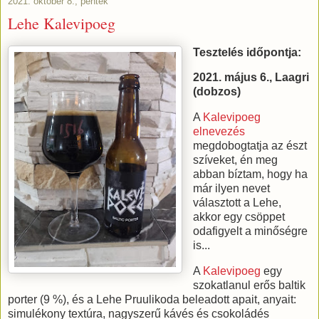
2021. október 8., péntek
Lehe Kalevipoeg
Tesztelés időpontja:
2021. május 6., Laagri
(dobzos)
A
Kalevipoeg
elnevezés
megdobogtatja az észt
szíveket, én meg
abban bíztam, hogy ha
már ilyen nevet
választott a Lehe,
akkor egy csöppet
odafigyelt a minőségre
is...
A
Kalevipoeg
egy
szokatlanul erős baltik
porter (9 %), és a Lehe Pruulikoda beleadott apait, anyait:
simulékony textúra, nagyszerű kávés és csokoládés