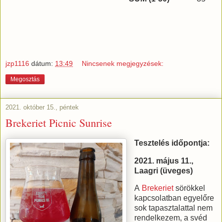
jzp1116
dátum:
13:49
Nincsenek megjegyzések:
Megosztás
2021. október 15., péntek
Brekeriet Picnic Sunrise
Tesztelés időpontja:
2021. május 11.,
Laagri (üveges)
A
Brekeriet
sörökkel
kapcsolatban egyelőre
sok tapasztalattal nem
rendelkezem, a svéd