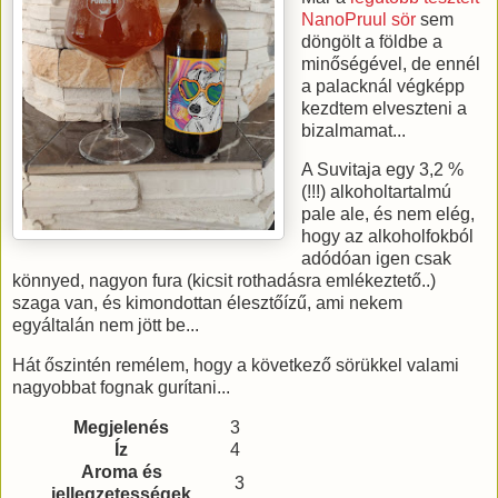
NanoPruul sör
sem
döngölt a földbe a
minőségével, de ennél
a palacknál végképp
kezdtem elveszteni a
bizalmamat...
A Suvitaja egy 3,2 %
(!!!) alkoholtartalmú
pale ale, és nem elég,
hogy az alkoholfokból
adódóan igen csak
könnyed, nagyon fura (kicsit rothadásra emlékeztető..)
szaga van, és kimondottan élesztőízű, ami nekem
egyáltalán nem jött be...
Hát őszintén remélem, hogy a következő sörükkel valami
nagyobbat fognak gurítani...
Megjelenés
3
Íz
4
Aroma és
3
jellegzetességek