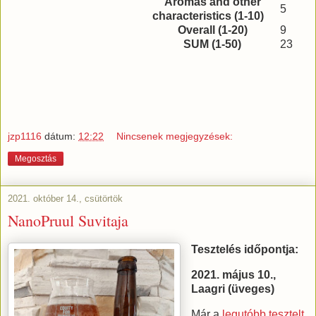
Aromas and other
5
characteristics (1-10)
Overall (1-20)
9
SUM (1-50)
23
jzp1116
dátum:
12:22
Nincsenek megjegyzések:
Megosztás
2021. október 14., csütörtök
NanoPruul Suvitaja
Tesztelés időpontja:
2021. május 10.,
Laagri (üveges)
Már a
legutóbb tesztelt