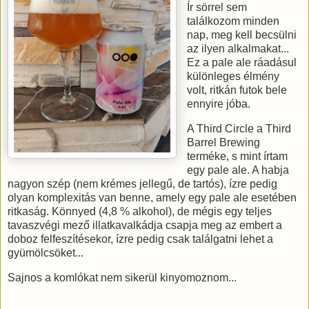
Ír sörrel sem
találkozom minden
nap, meg kell becsülni
az ilyen alkalmakat...
Ez a pale ale ráadásul
különleges élmény
volt, ritkán futok bele
ennyire jóba.
A Third Circle a Third
Barrel Brewing
terméke, s mint írtam
egy pale ale. A habja
nagyon szép (nem krémes jellegű, de tartós), ízre pedig
olyan komplexitás van benne, amely egy pale ale esetében
ritkaság. Könnyed (4,8 % alkohol), de mégis egy teljes
tavaszvégi mező illatkavalkádja csapja meg az embert a
doboz felfeszítésekor, ízre pedig csak találgatni lehet a
gyümölcsöket...
Sajnos a komlókat nem sikerül kinyomoznom...