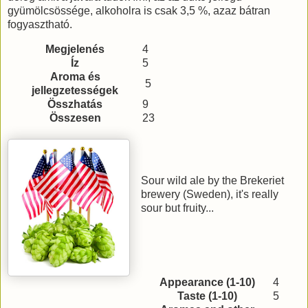
gyümölcsössége, alkoholra is csak 3,5 %, azaz bátran
fogyasztható.
Megjelenés
4
Íz
5
Aroma és
5
jellegzetességek
Összhatás
9
Összesen
23
Sour wild ale by the Brekeriet
brewery (Sweden), it's really
sour but fruity...
Appearance (1-10)
4
Taste (1-10)
5