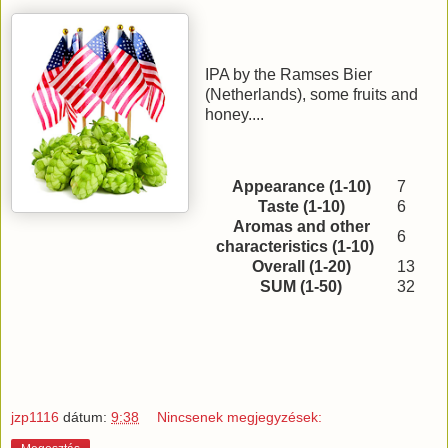
IPA by the Ramses Bier
(Netherlands), some fruits and
honey....
Appearance (1-10)
7
Taste (1-10)
6
Aromas and other
6
characteristics (1-10)
Overall (1-20)
13
SUM (1-50)
32
jzp1116
dátum:
9:38
Nincsenek megjegyzések: