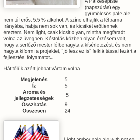
A Päikesepiste
(napszúrás) egy
gyümölcsös pale ale,
nem túl erős, 5,5 % alkohol. A színe elhajlik a félbarna
irányába, habja nem sok van, és kicsikét erőtlennek
éreztem. Nem light, csak kicsit olyan, mintha megfáradt
volna az üvegben. Kóstolás közben olyan érzésem volt,
hogy a serfőző mester félbehagyta a kísérletezést, és nem
hagyta kiforrni a projektet, "jó lesz ez is" felkiáltással lezárt a
fejlesztési folyamatot...
Hát tőlük azért jobbat vártam volna.
Megjelenés
5
Íz
5
Aroma és
5
jellegzetességek
Összhatás
9
Összesen
24
Light amber pale ale with not so