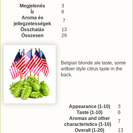
Megjelenés
3
Íz
6
Aroma és
7
jellegzetességek
Összhatás
13
Összesen
29
Belgian blonde ale taste, some
witbier style citrus taste in the
back.
Appearance (1-10)
3
Taste (1-10)
6
Aromas and other
7
characteristics (1-10)
Overall (1-20)
13