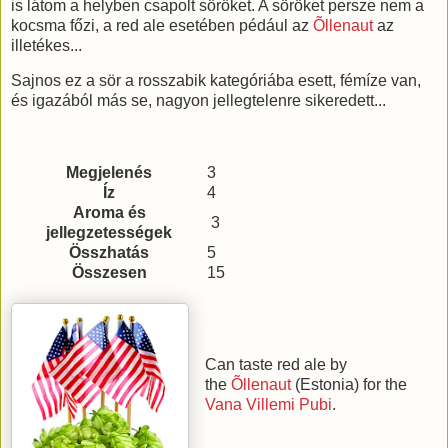
is látom a helyben csapolt söröket. A söröket persze nem a
kocsma főzi, a red ale esetében pédául az
Õllenaut
az
illetékes...
Sajnos ez a sör a rosszabik kategóriába esett, fémíze van,
és igazából más se, nagyon jellegtelenre sikeredett...
Megjelenés
3
Íz
4
Aroma és
3
jellegzetességek
Összhatás
5
Összesen
15
Can taste red ale by
the
Õllenaut
(Estonia) for the
Vana Villemi Pubi
.