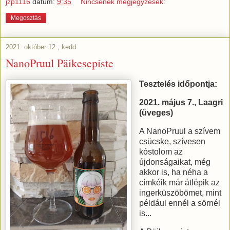
jzp1116
dátum:
9:35
Nincsenek megjegyzések:
Megosztás
2021. október 12., kedd
NanoPruul Päikesepiste
Tesztelés időpontja:
2021. május 7., Laagri
(üveges)
A NanoPruul a szívem
csücske, szívesen
kóstolom az
újdonságaikat, még
akkor is, ha néha a
címkéik már átlépik az
ingerküszöbömet, mint
például ennél a sörnél
is...