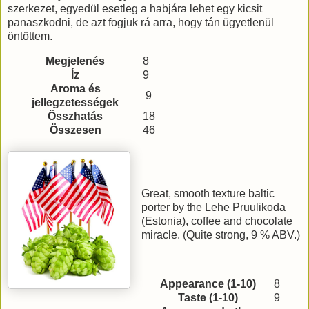
szerkezet, egyedül esetleg a habjára lehet egy kicsit
panaszkodni, de azt fogjuk rá arra, hogy tán ügyetlenül
öntöttem.
Megjelenés
8
Íz
9
Aroma és
9
jellegzetességek
Összhatás
18
Összesen
46
Great, smooth texture baltic
porter by the Lehe Pruulikoda
(Estonia), coffee and chocolate
miracle. (Quite strong, 9 % ABV.)
Appearance (1-10)
8
Taste (1-10)
9