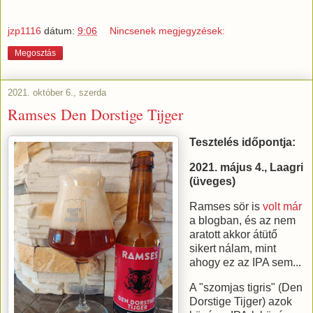
jzp1116
dátum:
9:06
Nincsenek megjegyzések:
Megosztás
2021. október 6., szerda
Ramses Den Dorstige Tijger
Tesztelés időpontja:
2021. május 4., Laagri
(üveges)
Ramses sör is
volt már
a blogban, és az nem
aratott akkor átütő
sikert nálam, mint
ahogy ez az IPA sem...
A "szomjas tigris" (Den
Dorstige Tijger) azok