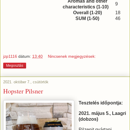
Aromas and other
9
characteristics (1-10)
Overall (1-20)
18
SUM (1-50)
46
jzp1116
dátum:
13:40
Nincsenek megjegyzések:
Megosztás
2021. október 7., csütörtök
Hopster Pilsner
Tesztelés időpontja:
2021. május 5., Laagri
(dobzos)
Pilzenit gyártani