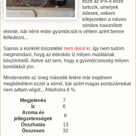
közé az IPA-k közé
tartozik, amelyek
édesek, nekem
kifejezetten a mézes
sörökre hasonlított
eleinte, bár némi erdei gyümölcsöt is véltem azért benne
felfedezni...
Sajnos a konkrét összetétel
nem derül ki
, így nem tudom
megmondani, hoyg az édeskés íz milyen malátának
köszönhető, illetve azt sem, hogy a gyümölcsösség milyen
komlókból jön.
Mindenestre az üveg második felére már majdnem
megbékéltem ezzel a sörrel, bár azért magas pontszámokat
nem adtam végül... Alkoholra 6 %.
Megjelenés
7
Íz
6
Aroma és
6
jellegzetességek
Összhatás
13
Összesen
32