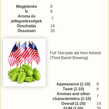
Megjelenés
8
Íz
6
Aroma és
7
jellegzetességek
Összhatás
14
Összesen
35
Full Tast pale ale from Ireland
(Third Barrel Brewing)
Appearance (1-10)
8
Taste (1-10)
6
Aromas and other
7
characteristics (1-10)
Overall (1-20)
14
SUM (1-50)
35