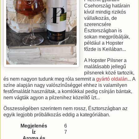
Csehország határain
kívül mindig rizikós
vállalkozás, de
szerencsére
Észtországban is
sokan megpróbálják,
például a Hopster
főzde is Keilában...
A Hopster Pilsner a
malátásabb jellegű
pilsnerek közé tartozik,
és nem nagyon tudunk meg róla semmit a
gyártó oldalán
... A
színe alapján nagy valószínűséggel ehhez is valamilyen
festőmalátát használtak, a komlókkal pedig csínján bántak,
nem vágták agyon a pilzenihez közelítő ízt...
Összességében szerintem nem rossz, Észtországban az
egyik legjobb próbálkozás eddig a kategóriában.
Megjelenés
6
Íz
7
Aroma és