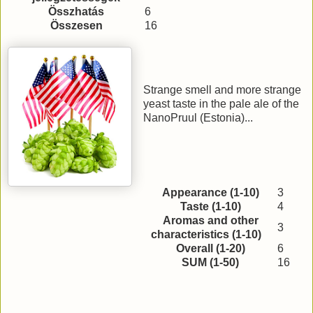
Összhatás
6
Összesen
16
Strange smell and more strange
yeast taste in the pale ale of the
NanoPruul (Estonia)...
Appearance (1-10)
3
Taste (1-10)
4
Aromas and other
3
characteristics (1-10)
Overall (1-20)
6
SUM (1-50)
16