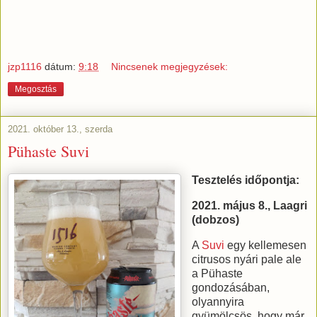
jzp1116
dátum:
9:18
Nincsenek megjegyzések:
Megosztás
2021. október 13., szerda
Pühaste Suvi
Tesztelés időpontja:
2021. május 8., Laagri
(dobzos)
A
Suvi
egy kellemesen
citrusos nyári pale ale
a Pühaste
gondozásában,
olyannyira
gyümölcsös, hogy már