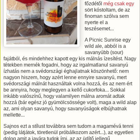
főzdétől
még csak egy
sört kóstoltam, de az
finoman szólva sem
nyerte el a
teszésemet...
A Picnic Sunrise egy
wild ale, abból is a
savanyúbb (sour)
fajátból, és mindehhez kapott egy kis málnás ízesítést. Nagy
tétekben mernék fogadni, hogy az irgalmatlanul savanyú
ízhatás nem a svédországi éghajlatnak köszönhető: nem
nagyon hiszem, hogy azért lenne ennyire savanyú, mert
svédországi málnát használtak volna hozzá, és az nem ért
be annyira, hogy meglegyen a kellő cukorfoka... Sokkal
inkább valószínű, hogy valamilyen málna aromát adtak
hozzá (bár egész jó gyümölcsössége volt), maga a wild alap
az, ami olyan savanyú, hogy savanyúságok elbújhatnak
mellette...
Sajnos ezt a stílust továbbra sem tudom a magamévá tenni
(pedig látjátok, töretlenül próbálkozom azért...), az egyetlen
dolog amit a javára tudok írni, az az üdítő jellegű