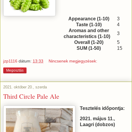
Appearance (1-10)
3
Taste (1-10)
4
Aromas and other
3
characteristics (1-10)
Overall (1-20)
5
SUM (1-50)
15
jzp1116
dátum:
13:33
Nincsenek megjegyzések:
Megosztás
2021. október 20., szerda
Third Circle Pale Ale
Tesztelés időpontja:
2021. május 11.,
Laagri (dobzos)