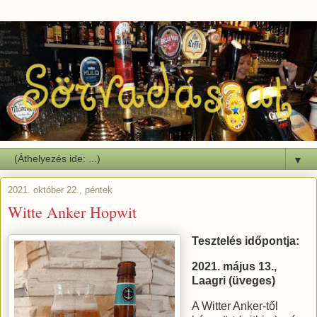
▼
2021. október 22., péntek
Witte Anker Hopwit
Tesztelés időpontja:
2021. május 13.,
Laagri (üveges)
A Witter Anker-től