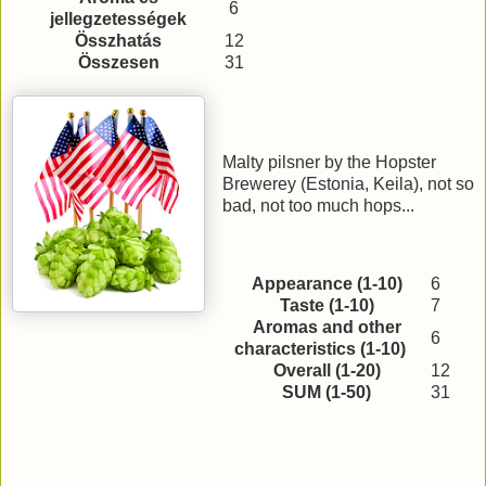
6
jellegzetességek
Összhatás
12
Összesen
31
Malty pilsner by the Hopster
Brewerey (Estonia, Keila), not so
bad, not too much hops...
Appearance (1-10)
6
Taste (1-10)
7
Aromas and other
6
characteristics (1-10)
Overall (1-20)
12
SUM (1-50)
31