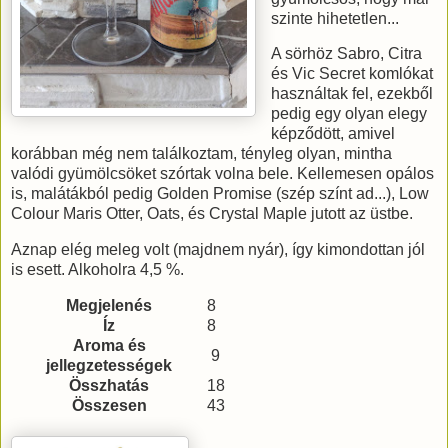
szinte hihetetlen...
A sörhöz Sabro, Citra
és Vic Secret komlókat
használtak fel, ezekből
pedig egy olyan elegy
képződött, amivel
korábban még nem találkoztam, tényleg olyan, mintha
valódi gyümölcsöket szórtak volna bele. Kellemesen opálos
is, malátákból pedig Golden Promise (szép színt ad...), Low
Colour Maris Otter, Oats, és Crystal Maple jutott az üstbe.
Aznap elég meleg volt (majdnem nyár), így kimondottan jól
is esett. Alkoholra 4,5 %.
Megjelenés
8
Íz
8
Aroma és
9
jellegzetességek
Összhatás
18
Összesen
43