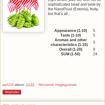
sophisticated head and taste by
the NanoPruul (Estonia), fruity,
but that's all...
Appearance (1-10)
5
Taste (1-10)
5
Aromas and other
5
characteristics (1-10)
Overall (1-20)
9
SUM (1-50)
24
jzp1116
dátum:
13:01
Nincsenek megjegyzések:
Megosztás