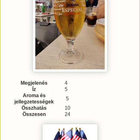
Megjelenés
4
Íz
5
Aroma és
5
jellegzetességek
Összhatás
10
Összesen
24