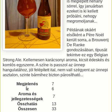
is meglepett néhány
sörrel, így januárban
ezeket is ki kellett
próbálni, nehogy
megromoljanak...
Példának okáért
elsőként a Père Noël
került sorra, a Brouwerij
De Ranke
gondozásában, típusát
tekintve ez egy Belgian
Strong Ale. Kellemesen karácsonyi aroma, kicsit édeskés és
komlós egyszerre. A színe is passzol az ünnep
hangulatához, jól felépített ital, nem vall szégyent az ünnepi
asztalon, szinte bármihez bizton párosítható...
Megjelenés
7
Íz
6
Aroma és
7
jellegzetességek
Összhatás
13
Összesen
33