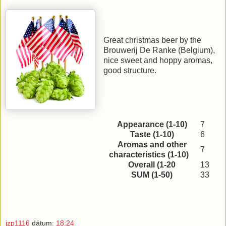
Great christmas beer by the
Brouwerij De Ranke (Belgium),
nice sweet and hoppy aromas,
good structure.
Appearance (1-10)
7
Taste (1-10)
6
Aromas and other
7
characteristics (1-10)
Overall (1-20
13
SUM (1-50)
33
jzp1116
dátum:
18:24