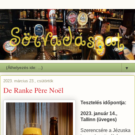
▼
2023. március 23., csütörtök
De Ranke Père Noël
Tesztelés időpontja:
2023. január 14.,
Tallinn (üveges)
Szerencsére a Jézuska