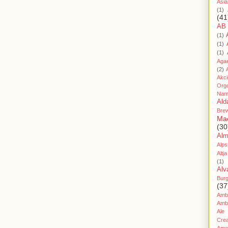
Asia
(1)
(41
AB
(1)
(1)
(1)
Aga
(2)
Akc
Org
Nam
Ald
Bre
Ma
(30
Al
Alps
Altja
(1)
Alv
Bur
(37
Amb
Amb
Ale
Cre