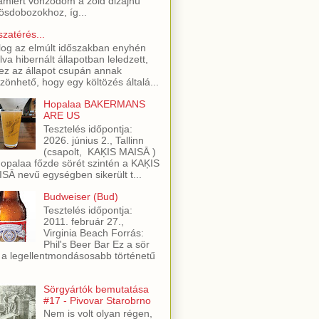
amiért vonzódom a zöld dizájnú
ösdobozokhoz, íg...
szatérés...
log az elmúlt időszakban enyhén
lva hibernált állapotban leledzett,
ez az állapot csupán annak
zönhető, hogy egy költözés általá...
Hopalaa BAKERMANS
ARE US
Tesztelés időpontja:
2026. június 2., Tallinn
(csapolt, KAĶIS MAISĀ )
opalaa főzde sörét szintén a KAĶIS
SĀ nevű egységben sikerült t...
Budweiser (Bud)
Tesztelés időpontja:
2011. február 27.,
Virginia Beach Forrás:
Phil's Beer Bar Ez a sör
 a legellentmondásosabb történetű
Sörgyártók bemutatása
#17 - Pivovar Starobrno
Nem is volt olyan régen,