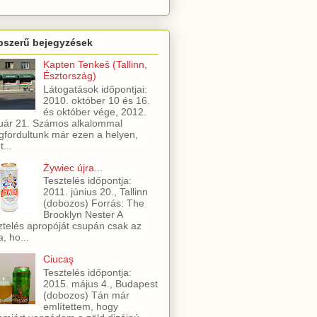
pszerű bejegyzések
Kapten Tenkeš (Tallinn,
Észtország)
Látogatások időpontjai:
2010. október 10 és 16.
és október vége, 2012.
uár 21. Számos alkalommal
fordultunk már ezen a helyen,
t...
Żywiec újra...
Tesztelés időpontja:
2011. június 20., Tallinn
(dobozos) Forrás: The
Brooklyn Nester A
ztelés apropóját csupán csak az
a, ho...
Ciucaş
Tesztelés időpontja:
2015. május 4., Budapest
(dobozos) Tán már
említettem, hogy