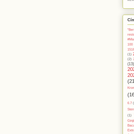
Cí
"Ber
rest
#Ma
100
151
(1)
(2)
(13)
20
20
(2
Kro
(1
6.7
Ster
(1)
Ginj
Baca
Extr