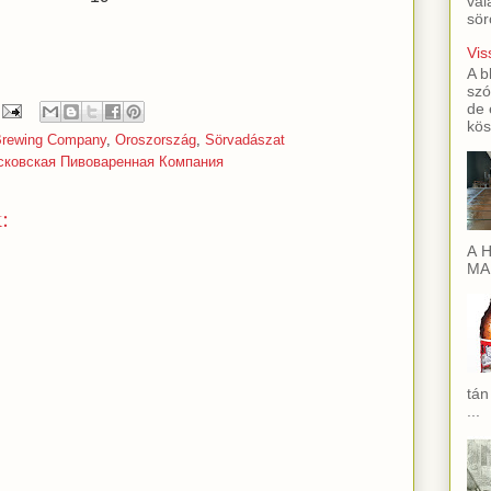
val
sör
Vis
A b
szó
de 
kös
rewing Company
,
Oroszország
,
Sörvadászat
сковская Пивоваренная Компания
:
A H
MAI
tán
...