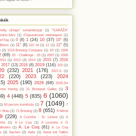
mkék
nelių užeiga" senamiestyje
(1)
"GARĀŽA"
orāns-bārs
(1)
(Горьковская пивоварня
(1)
1
(24)
10
(37)
0
(8)
10°
(6)
shTag
(1)
11°
(6)
12°
(5)
 Beers
(1)
110 ml
(1)
12
(1)
6
(2)
1516 Brewing Company
(1)
18°
(1)
1906
2
(69)
20 - Challenge - 20
(1)
2007
(1)
2008
2015
(7)
2016
2011
(1)
2013
(2)
2014
(2)
2019
(116)
2017
(13)
2018
(8)
202
(1)
20
(232)
2021
(176)
2021.6
(1)
22
(220)
2023
(223)
2024
15)
2025
(190)
2026
(68)
2026.De
3
mme Haring
(1)
21 Brewpub Gallas
(1)
6
(1060)
69)
4
(448)
5
(835)
7
(1049)
(1)
60 perces komlózás
(1)
7
8
(651)
n Bräu
(1)
71 Brewing
(2)
8 Wired
9
(228)
A Cozinha - Sr. Lisboa
(1)
A
inha
(1)
A Le Coq
(1)
A Licorista e O
A. Le Coq
(81)
lhoeiro
(1)
A. Le Coq
a
(2)
Aachen
(2)
Aalst
(1)
Aasia toit Tallinn