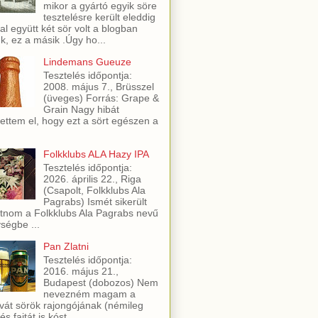
mikor a gyártó egyik söre
tesztelésre került eleddig
al együtt két sör volt a blogban
ük, ez a másik .Úgy ho...
Lindemans Gueuze
Tesztelés időpontja:
2008. május 7., Brüsszel
(üveges) Forrás: Grape &
Grain Nagy hibát
ettem el, hogy ezt a sört egészen a
Folkklubs ALA Hazy IPA
Tesztelés időpontja:
2026. április 22., Riga
(Csapolt, Folkklubs Ala
Pagrabs) Ismét sikerült
utnom a Folkklubs Ala Pagrabs nevű
ségbe ...
Pan Zlatni
Tesztelés időpontja:
2016. május 21.,
Budapest (dobozos) Nem
nevezném magam a
vát sörök rajongójának (némileg
és fajtát is kóst...