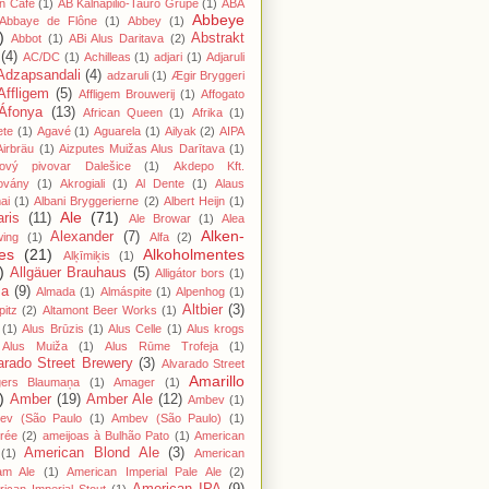
n Cafe
(1)
AB Kalnapilio-Tauro Grupė
(1)
ABA
Abbeye
Abbaye de Flône
(1)
Abbey
(1)
)
Abstrakt
Abbot
(1)
ABi Alus Daritava
(2)
(4)
AC/DC
(1)
Achilleas
(1)
adjari
(1)
Adjaruli
Adzapsandali
(4)
adzaruli
(1)
Ægir Bryggeri
Affligem
(5)
Affligem Brouwerij
(1)
Affogato
Áfonya
(13)
African Queen
(1)
Afrika
(1)
ete
(1)
Agavé
(1)
Aguarela
(1)
Ailyak
(2)
AIPA
Airbräu
(1)
Aizputes Muižas Alus Darītava
(1)
iový pivovar Dalešice
(1)
Akdepo Kft.
ovány
(1)
Akrogiali
(1)
Al Dente
(1)
Alaus
ai
(1)
Albani Bryggerierne
(2)
Albert Heijn
(1)
Ale
(71)
aris
(11)
Ale Browar
(1)
Alea
Alken-
Alexander
(7)
wing
(1)
Alfa
(2)
es
(21)
Alkoholmentes
Alķīmiķis
(1)
)
Allgäuer Brauhaus
(5)
Alligátor bors
(1)
ma
(9)
Almada
(1)
Almáspite
(1)
Alpenhog
(1)
Altbier
(3)
pitz
(2)
Altamont Beer Works
(1)
(1)
Alus Brūzis
(1)
Alus Celle
(1)
Alus krogs
Alus Muiža
(1)
Alus Rūme Trofeja
(1)
arado Street Brewery
(3)
Alvarado Street
Amarillo
gers Blaumaņa
(1)
Amager
(1)
)
Amber
(19)
Amber Ale
(12)
Ambev
(1)
ev (São Paulo
(1)
Ambev (São Paulo)
(1)
rée
(2)
ameijoas à Bulhão Pato
(1)
American
American Blond Ale
(3)
(1)
American
am Ale
(1)
American Imperial Pale Ale
(2)