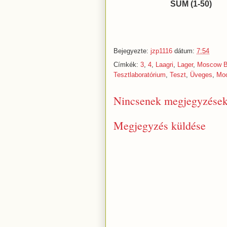
SUM (1-50)
Bejegyezte:
jzp1116
dátum:
7:54
Címkék:
3
,
4
,
Laagri
,
Lager
,
Moscow B
Tesztlaboratórium
,
Teszt
,
Üveges
,
Мо
Nincsenek megjegyzések
Megjegyzés küldése