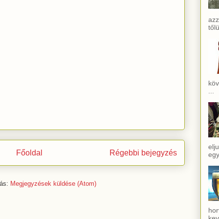
azz
től
köv
...
elj
Főoldal
Régebbi bejegyzés
egy
zás:
Megjegyzések küldése (Atom)
hor
kev