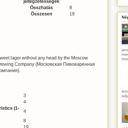
jellegzetességek
Összhatás
8
Összesen
19
Né
jan
meg
weet lager without any head by the Moscow
min
rewing Company (Московская Пивоваренная
омпания).
tes
3
adj
4
stics (1-
4
8
19