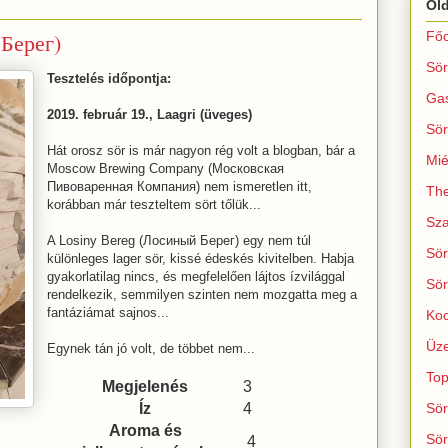
Ol
Берег)
Főo
Sör
Tesztelés időpontja:
Ga
2019. február 19., Laagri (üveges)
Sör
Hát orosz sör is már nagyon rég volt a blogban, bár a
Mié
Moscow Brewing Company (Московская
Пивоваренная Компания) nem ismeretlen itt,
The
korábban már teszteltem sört tőlük...
Sza
A Losiny Bereg (Лосиный Берег) egy nem túl
Sör
különleges lager sör, kissé édeskés kivitelben. Habja
gyakorlatilag nincs, és megfelelően lájtos ízvilággal
Sör
rendelkezik, semmilyen szinten nem mozgatta meg a
fantáziámat sajnos...
Koc
Üze
Egynek tán jó volt, de többet nem...
Top
Megjelenés
3
Íz
4
Sör
Aroma és
Sör
4