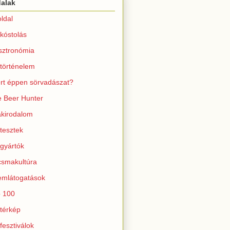
dalak
ldal
kóstolás
sztronómia
történelem
rt éppen sörvadászat?
 Beer Hunter
kirodalom
tesztek
gyártók
smakultúra
mlátogatások
 100
térkép
fesztiválok