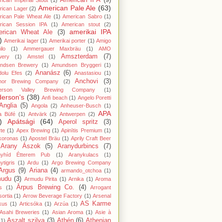
American IPA
(9)
ican Imperial Stout
(1)
American Pale Ale
(63)
rican Lager
(2)
ican Pale Wheat Ale
(1)
American Sabro
(1)
rican Session IPA
(1)
American stout
(2)
amerikai IPA
rican Wheat Ale
(3)
)
Amerikai lager
(1)
Amerikai porter
(1)
Amigo
lo
(1)
Ammergauer Maxbräu
(1)
AMO
Amszterdam
(7)
wery
(1)
Amstel
(1)
ndsen Brewery
(1)
Amundsen Bryggeri
(1)
Ananász
(6)
dolu Efes
(2)
Anastasiou
(1)
Anchovi
(3)
hor Brewing Company
(2)
erson Valley Brewing Company
(1)
erson's
(38)
Anfi beach
(1)
Angelo Poretti
Anglia
(5)
Angola
(2)
Anheuser-Busch
(1)
APA
a Büfé
(1)
Antvärk
(2)
Antwerpen
(2)
)
Apátsági
(64)
Aperol spritz
(3)
te
(1)
Apex Brewing
(1)
Apinītis Premium
(1)
koronas
(1)
Apostel Bräu
(1)
Aprily Craft Beer
Arany Ászok
(5)
Aranydurbincs
(7)
nyhíd Étterem Pub
(1)
Aranykulacs
(1)
ytigris
(1)
Ardu
(1)
Argo Brewing Company
Argus
(9)
Ariana
(4)
armando_otchoa
(1)
mudu
(3)
Armudu Pirita
(1)
Arnika
(1)
Aroma
Ārpus Brewing Co.
(4)
s
(1)
Arrogant
ortia
(1)
Arrow Beverage Factory
(1)
Arsenal
AS Karme
kus
(1)
Articsóka
(1)
Arzúa
(1)
Asahi Breweries
(1)
Asian Aroma
(1)
Asie à
Aszalt szilva
(3)
Athén
(6)
Athenian
(1)