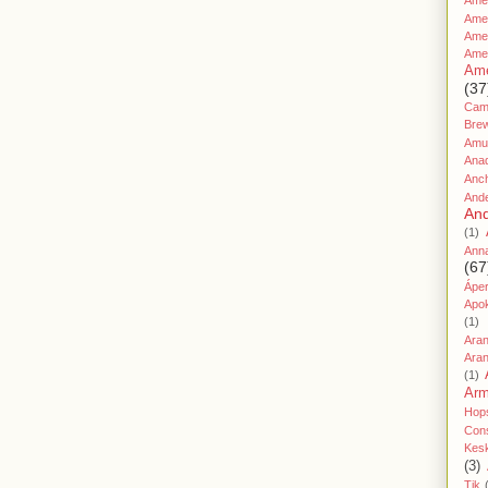
Amer
Ame
Amer
Ame
Ame
(37
Cami
Bre
Amu
Ana
Anc
And
And
(1)
Ann
(67
Áper
Apo
(1)
Ara
Aran
(1)
Ar
Hop
Cons
Kes
(3)
Tik