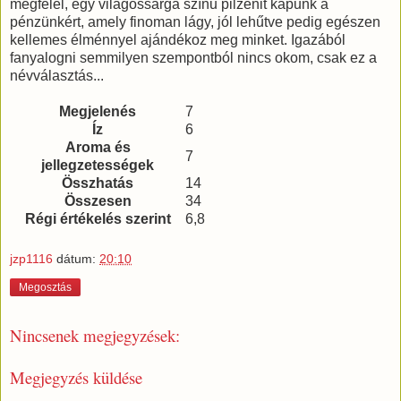
megfelel, egy világossárga színű pilzenit kapunk a
pénzünkért, amely finoman lágy, jól lehűtve pedig egészen
kellemes élménnyel ajándékoz meg minket. Igazából
fanyalogni semmilyen szempontból nincs okom, csak ez a
névválasztás...
Megjelenés
7
Íz
6
Aroma és
7
jellegzetességek
Összhatás
14
Összesen
34
Régi értékelés szerint
6,8
jzp1116
dátum:
20:10
Megosztás
Nincsenek megjegyzések:
Megjegyzés küldése