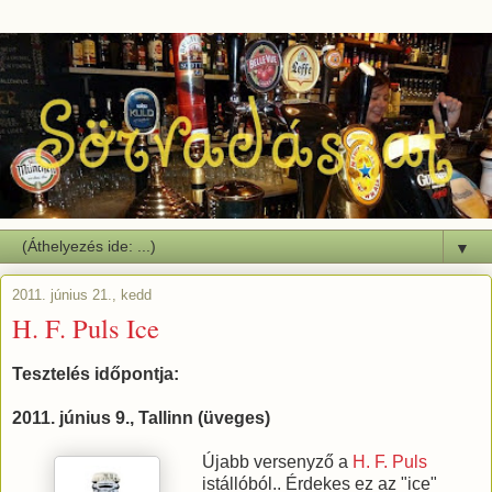
▼
2011. június 21., kedd
H. F. Puls Ice
Tesztelés időpontja:
2011. június 9., Tallinn (üveges)
Újabb versenyző a
H. F. Puls
istállóból.. Érdekes ez az "ice"