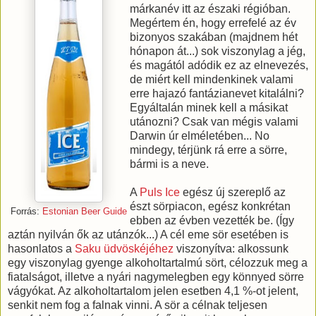
márkanév itt az északi régióban.
Megértem én, hogy errefelé az év
bizonyos szakában (majdnem hét
hónapon át...) sok viszonylag a jég,
és magától adódik ez az elnevezés,
de miért kell mindenkinek valami
erre hajazó fantázianevet kitalálni?
Egyáltalán minek kell a másikat
utánozni? Csak van mégis valami
Darwin úr elméletében... No
mindegy, térjünk rá erre a sörre,
bármi is a neve.
A
Puls Ice
egész új szereplő az
észt sörpiacon, egész konkrétan
Forrás:
Estonian Beer Guide
ebben az évben vezették be. (Így
aztán nyilván ők az utánzók...) A cél eme sör esetében is
hasonlatos a
Saku üdvöskéjéhez
viszonyítva: alkossunk
egy viszonylag gyenge alkoholtartalmú sört, célozzuk meg a
fiatalságot, illetve a nyári nagymelegben egy könnyed sörre
vágyókat. Az alkoholtartalom jelen esetben 4,1 %-ot jelent,
senkit nem fog a falnak vinni. A sör a célnak teljesen