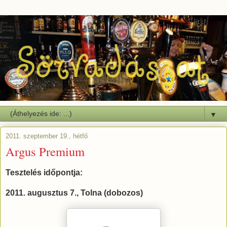
▼
2011. szeptember 19., hétfő
Argus Premium
Tesztelés időpontja:
2011. augusztus 7., Tolna (dobozos)