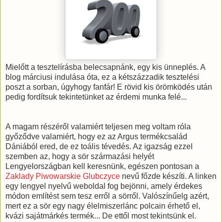
Mielőtt a tesztelírásba belecsapnánk, egy kis ünneplés. A
blog márciusi indulása óta, ez a kétszázzadik tesztelési
poszt a sorban, úgyhogy fanfár! E rövid kis örömködés után
pedig fordítsuk tekintetünket az érdemi munka felé...
A magam részéről valamiért teljesen meg voltam róla
győződve valamiért, hogy ez az Argus termékcsalád
Dániából ered, de ez toális tévedés. Az igazság ezzel
szemben az, hogy a sör származási helyét
Lengyelországban kell keresnünk, egészen pontosan a
Zaklady Piwowarskie Glubczyce
nevű főzde készíti. A linken
egy lengyel nyelvű weboldal fog bejönni, amely érdekes
módon említést sem tesz erről a sörről. Valószínűelg azért,
mert ez a sör egy nagy élelmiszerlánc polcain érhető el,
kvázi sajátmárkés termék... De ettől most tekintsünk el.