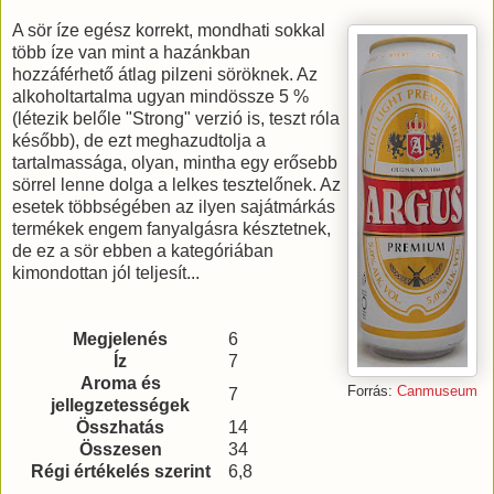
A sör íze egész korrekt, mondhati sokkal
több íze van mint a hazánkban
hozzáférhető átlag pilzeni söröknek. Az
alkoholtartalma ugyan mindössze 5 %
(létezik belőle "Strong" verzió is, teszt róla
később), de ezt meghazudtolja a
tartalmassága, olyan, mintha egy erősebb
sörrel lenne dolga a lelkes tesztelőnek. Az
esetek többségében az ilyen sajátmárkás
termékek engem fanyalgásra késztetnek,
de ez a sör ebben a kategóriában
kimondottan jól teljesít...
Megjelenés
6
Íz
7
Aroma és
Forrás:
Canmuseum
7
jellegzetességek
Összhatás
14
Összesen
34
Régi értékelés szerint
6,8