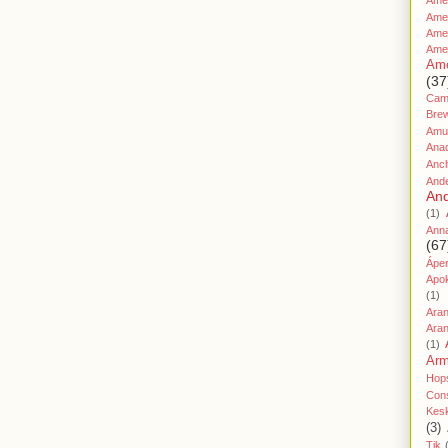
Amer
Ame
Amer
Ame
Ame
(37
Cami
Bre
Amu
Ana
Anc
And
And
(1)
Ann
(67
Áper
Apo
(1)
Ara
Aran
(1)
Ar
Hop
Cons
Kes
(3)
Tik