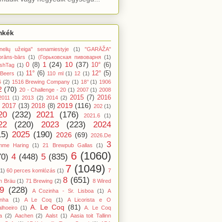
mkék
nelių užeiga" senamiestyje
(1)
"GARĀŽA"
orāns-bārs
(1)
(Горьковская пивоварня
(1)
1
(24)
10
(37)
0
(8)
10°
(6)
shTag
(1)
11°
(6)
12°
(5)
 Beers
(1)
110 ml
(1)
12
(1)
6
(2)
1516 Brewing Company
(1)
18°
(1)
1906
2
(70)
20 - Challenge - 20
(1)
2007
(1)
2008
2015
(7)
2016
2011
(1)
2013
(2)
2014
(2)
2019
(116)
2017
(13)
2018
(8)
202
(1)
20
(232)
2021
(176)
2021.6
(1)
22
(220)
2023
(223)
2024
15)
2025
(190)
2026
(69)
2026.De
3
mme Haring
(1)
21 Brewpub Gallas
(1)
6
(1060)
70)
4
(448)
5
(835)
7
(1049)
(1)
60 perces komlózás
(1)
7
8
(651)
n Bräu
(1)
71 Brewing
(2)
8 Wired
9
(228)
A Cozinha - Sr. Lisboa
(1)
A
inha
(1)
A Le Coq
(1)
A Licorista e O
A. Le Coq
(81)
lhoeiro
(1)
A. Le Coq
a
(2)
Aachen
(2)
Aalst
(1)
Aasia toit Tallinn