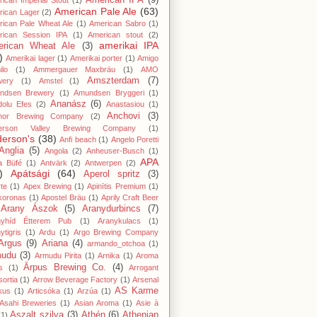
American IPA
(9)
ican Imperial Stout
(1)
American Pale Ale
(63)
rican Lager
(2)
ican Pale Wheat Ale
(1)
American Sabro
(1)
rican Session IPA
(1)
American stout
(2)
amerikai IPA
rican Wheat Ale
(3)
)
Amerikai lager
(1)
Amerikai porter
(1)
Amigo
lo
(1)
Ammergauer Maxbräu
(1)
AMO
Amszterdam
(7)
wery
(1)
Amstel
(1)
ndsen Brewery
(1)
Amundsen Bryggeri
(1)
Ananász
(6)
dolu Efes
(2)
Anastasiou
(1)
Anchovi
(3)
hor Brewing Company
(2)
erson Valley Brewing Company
(1)
erson's
(38)
Anfi beach
(1)
Angelo Poretti
Anglia
(5)
Angola
(2)
Anheuser-Busch
(1)
APA
a Büfé
(1)
Antvärk
(2)
Antwerpen
(2)
)
Apátsági
(64)
Aperol spritz
(3)
te
(1)
Apex Brewing
(1)
Apinītis Premium
(1)
koronas
(1)
Apostel Bräu
(1)
Aprily Craft Beer
Arany Ászok
(5)
Aranydurbincs
(7)
nyhíd Étterem Pub
(1)
Aranykulacs
(1)
ytigris
(1)
Ardu
(1)
Argo Brewing Company
Argus
(9)
Ariana
(4)
armando_otchoa
(1)
mudu
(3)
Armudu Pirita
(1)
Arnika
(1)
Aroma
Ārpus Brewing Co.
(4)
s
(1)
Arrogant
ortia
(1)
Arrow Beverage Factory
(1)
Arsenal
AS Karme
kus
(1)
Articsóka
(1)
Arzúa
(1)
Asahi Breweries
(1)
Asian Aroma
(1)
Asie à
Aszalt szilva
(3)
Athén
(6)
Athenian
(1)