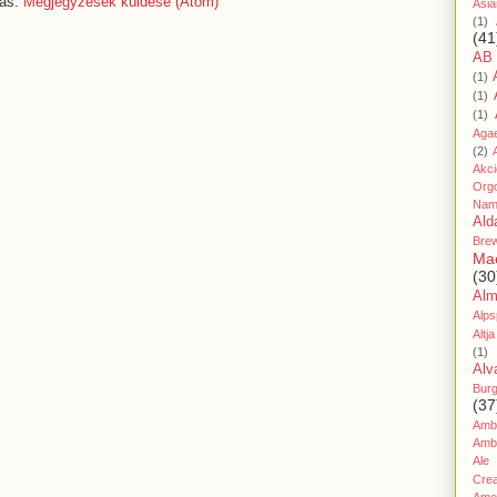
zás:
Megjegyzések küldése (Atom)
Asia
(1)
(41
AB
(1)
(1)
(1)
Aga
(2)
Akc
Org
Nam
Ald
Bre
Ma
(30
Al
Alps
Altja
(1)
Alv
Bur
(37
Amb
Amb
Ale
Cre