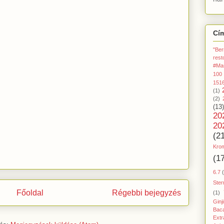
Cí
"Ber
rest
#Ma
100
151
(1)
(2)
(13)
20
20
(2
Kro
(1
6.7
Ster
Főoldal
Régebbi bejegyzés
(1)
Ginj
Baca
Extr