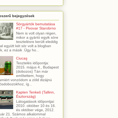
pszerű bejegyzések
Sörgyártók bemutatása
#17 - Pivovar Starobrno
Nem is volt olyan régen,
mikor a gyártó egyik söre
tesztelésre került eleddig
al együtt két sör volt a blogban
ük, ez a másik .Úgy ho...
Ciucaş
Tesztelés időpontja:
2015. május 4., Budapest
(dobozos) Tán már
említettem, hogy
amiért vonzódom a zöld dizájnú
ösdobozokhoz, íg...
Kapten Tenkeš (Tallinn,
Észtország)
Látogatások időpontjai:
2010. október 10 és 16.
és október vége, 2012.
uár 21. Számos alkalommal