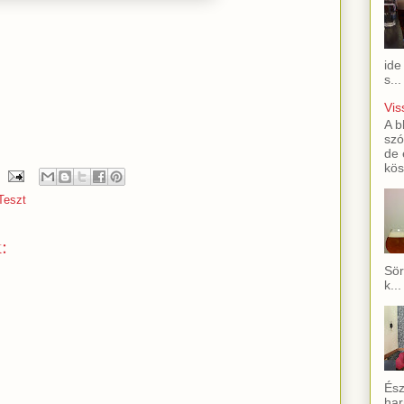
ide
s...
Vis
A b
szó
de 
kös
Teszt
:
Sör
k...
Ész
har