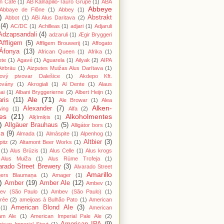
n Cafe
(1)
AB Kalnapilio-Tauro Grupė
(1)
ABA
Abbeye
Abbaye de Flône
(1)
Abbey
(1)
)
Abstrakt
Abbot
(1)
ABi Alus Daritava
(2)
(4)
AC/DC
(1)
Achilleas
(1)
adjari
(1)
Adjaruli
Adzapsandali
(4)
adzaruli
(1)
Ægir Bryggeri
Affligem
(5)
Affligem Brouwerij
(1)
Affogato
Áfonya
(13)
African Queen
(1)
Afrika
(1)
ete
(1)
Agavé
(1)
Aguarela
(1)
Ailyak
(2)
AIPA
Airbräu
(1)
Aizputes Muižas Alus Darītava
(1)
iový pivovar Dalešice
(1)
Akdepo Kft.
ovány
(1)
Akrogiali
(1)
Al Dente
(1)
Alaus
ai
(1)
Albani Bryggerierne
(2)
Albert Heijn
(1)
Ale
(71)
aris
(11)
Ale Browar
(1)
Alea
Alken-
Alexander
(7)
wing
(1)
Alfa
(2)
es
(21)
Alkoholmentes
Alķīmiķis
(1)
)
Allgäuer Brauhaus
(5)
Alligátor bors
(1)
ma
(9)
Almada
(1)
Almáspite
(1)
Alpenhog
(1)
Altbier
(3)
pitz
(2)
Altamont Beer Works
(1)
(1)
Alus Brūzis
(1)
Alus Celle
(1)
Alus krogs
Alus Muiža
(1)
Alus Rūme Trofeja
(1)
arado Street Brewery
(3)
Alvarado Street
Amarillo
gers Blaumaņa
(1)
Amager
(1)
)
Amber
(19)
Amber Ale
(12)
Ambev
(1)
ev (São Paulo
(1)
Ambev (São Paulo)
(1)
rée
(2)
ameijoas à Bulhão Pato
(1)
American
American Blond Ale
(3)
(1)
American
am Ale
(1)
American Imperial Pale Ale
(2)