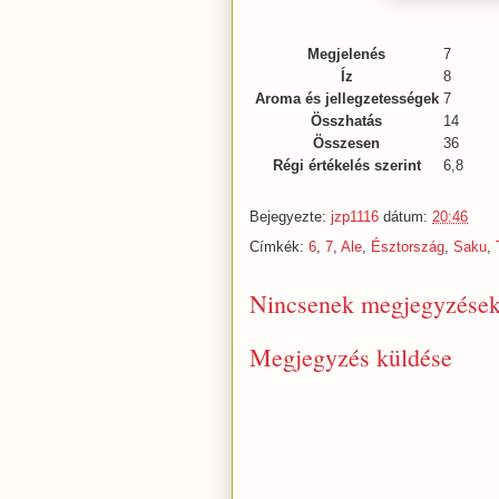
Megjelenés
7
Íz
8
Aroma és jellegzetességek
7
Összhatás
14
Összesen
36
Régi értékelés szerint
6,8
Bejegyezte:
jzp1116
dátum:
20:46
Címkék:
6
,
7
,
Ale
,
Észtország
,
Saku
,
Nincsenek megjegyzések
Megjegyzés küldése