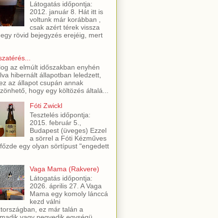
Látogatás időpontja:
2012. január 8. Hát itt is
voltunk már korábban ,
csak azért térek vissza
 egy rövid bejegyzés erejéig, mert
szatérés...
log az elmúlt időszakban enyhén
lva hibernált állapotban leledzett,
ez az állapot csupán annak
zönhető, hogy egy költözés általá...
Fóti Zwickl
Tesztelés időpontja:
2015. február 5.,
Budapest (üveges) Ezzel
a sörrel a Fóti Kézműves
főzde egy olyan sörtípust "engedett
Vaga Mama (Rakvere)
Látogatás időpontja:
2026. április 27. A Vaga
Mama egy komoly lánccá
kezd válni
tországban, ez már talán a
madik vagy negyedik egységü...