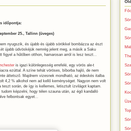
Ol
Főo
Sör
s időpontja:
Ga
eptember 25., Tallinn (üveges)
Sör
nem nyugszik, és újabb és újabb sörökkel bombázza az észt
Mié
Két újabb üdvöskéjük nemrég jelent meg, a másik a Saku
tt figyel a hűtőben otthon, hamarosan arról is lesz teszt...
The
Sza
nchester
is igazi különlegesség errefelé, egy vörös ale-t
iacra ezúttal. A színe tehát vöröses, bíborba hajló, de nem
Sör
inte áttetsző. Majdnem vizesnek mondható, az édeskés italba
lt 4,2 % alkohol nem ad kellő keménységet. Nagyon nem volt
Sör
a teszt során, de így is kellemes, letisztult ízvilágot kaptam.
 tudom képzelni, hogy télen szauna után, az égő kandalló
Koc
ülve felbontsak egyet...
Üze
Top
Sör
Sör