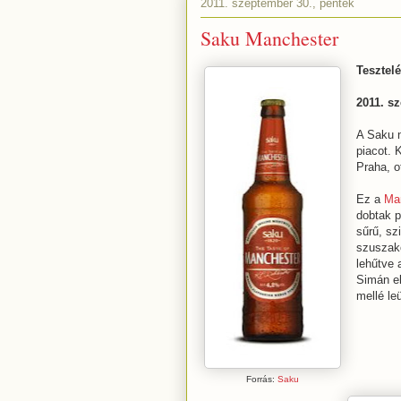
2011. szeptember 30., péntek
Saku Manchester
Tesztelé
2011. sz
A Saku 
piacot. 
Praha, o
Ez a
Ma
dobtak p
sűrű, sz
szuszako
lehűtve 
Simán el
mellé le
Forrás:
Saku