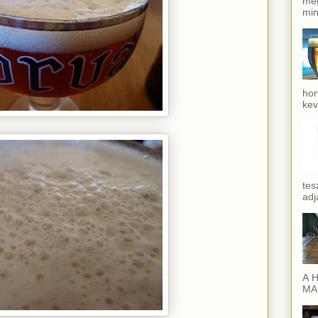
meg
min
hor
kev
tes
adj
A H
MAI