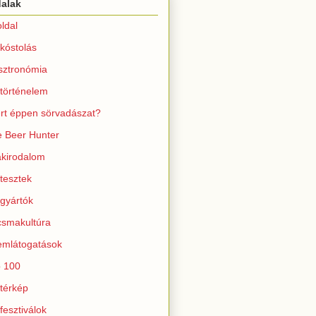
dalak
ldal
kóstolás
sztronómia
történelem
rt éppen sörvadászat?
 Beer Hunter
kirodalom
tesztek
gyártók
smakultúra
mlátogatások
 100
térkép
fesztiválok