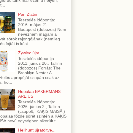
fordultunk már ezen a helyen,
t...
Pan Zlatni
Tesztelés időpontja:
2016. május 21.,
Budapest (dobozos) Nem
nevezném magam a
vát sörök rajongójának (némileg
és fajtát is kóst...
Żywiec újra...
Tesztelés időpontja:
2011. június 20., Tallinn
(dobozos) Forrás: The
Brooklyn Nester A
ztelés apropóját csupán csak az
a, ho...
Hopalaa BAKERMANS
ARE US
Tesztelés időpontja:
2026. június 2., Tallinn
(csapolt, KAĶIS MAISĀ )
opalaa főzde sörét szintén a KAĶIS
SĀ nevű egységben sikerült t...
Hellhunt újratöltve...