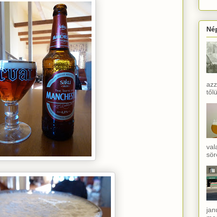
Né
azz
től
val
sör
jan