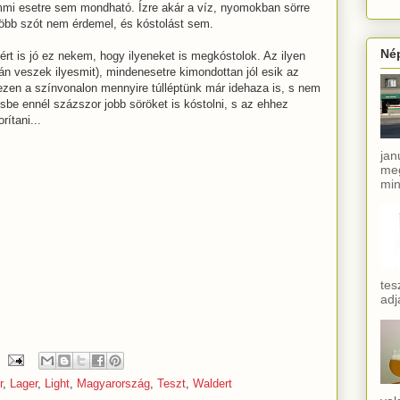
mmi esetre sem mondható. Ízre akár a víz, nyomokban sörre
Több szót nem érdemel, és kóstolást sem.
Né
ért is jó ez nekem, hogy ilyeneket is megkóstolok. Az ilyen
n veszek ilyesmit), mindenesetre kimondottan jól esik az
 ezen a színvonalon mennyire túlléptünk már idehaza is, s nem
sbe ennél százszor jobb söröket is kóstolni, s az ehhez
rítani...
jan
meg
min
tes
adj
r
,
Lager
,
Light
,
Magyarország
,
Teszt
,
Waldert