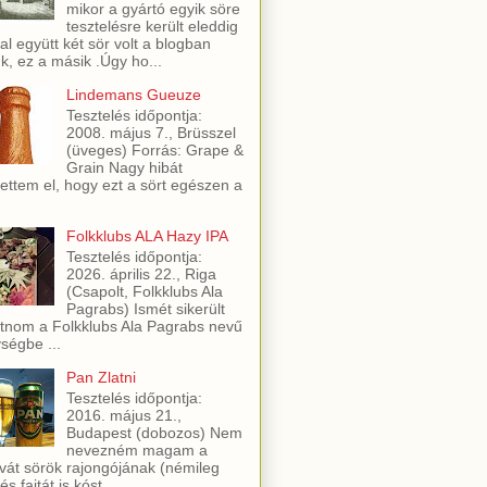
mikor a gyártó egyik söre
tesztelésre került eleddig
al együtt két sör volt a blogban
ük, ez a másik .Úgy ho...
Lindemans Gueuze
Tesztelés időpontja:
2008. május 7., Brüsszel
(üveges) Forrás: Grape &
Grain Nagy hibát
ettem el, hogy ezt a sört egészen a
Folkklubs ALA Hazy IPA
Tesztelés időpontja:
2026. április 22., Riga
(Csapolt, Folkklubs Ala
Pagrabs) Ismét sikerült
utnom a Folkklubs Ala Pagrabs nevű
ségbe ...
Pan Zlatni
Tesztelés időpontja:
2016. május 21.,
Budapest (dobozos) Nem
nevezném magam a
vát sörök rajongójának (némileg
és fajtát is kóst...