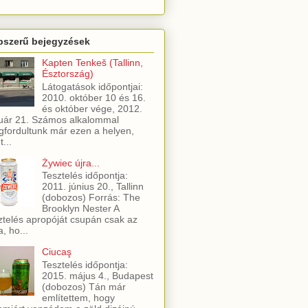
pszerű bejegyzések
Kapten Tenkeš (Tallinn,
Észtország)
Látogatások időpontjai:
2010. október 10 és 16.
és október vége, 2012.
uár 21. Számos alkalommal
fordultunk már ezen a helyen,
t...
Żywiec újra...
Tesztelés időpontja:
2011. június 20., Tallinn
(dobozos) Forrás: The
Brooklyn Nester A
ztelés apropóját csupán csak az
a, ho...
Ciucaş
Tesztelés időpontja:
2015. május 4., Budapest
(dobozos) Tán már
említettem, hogy