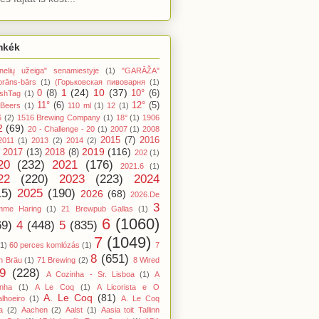
mkék
nelių užeiga" senamiestyje
(1)
"GARĀŽA"
orāns-bārs
(1)
(Горьковская пивоварня
(1)
1
(24)
10
(37)
0
(8)
10°
(6)
shTag
(1)
11°
(6)
12°
(5)
 Beers
(1)
110 ml
(1)
12
(1)
6
(2)
1516 Brewing Company
(1)
18°
(1)
1906
2
(69)
20 - Challenge - 20
(1)
2007
(1)
2008
2015
(7)
2016
2011
(1)
2013
(2)
2014
(2)
2019
(116)
2017
(13)
2018
(8)
202
(1)
20
(232)
2021
(176)
2021.6
(1)
22
(220)
2023
(223)
2024
15)
2025
(190)
2026
(68)
2026.De
3
mme Haring
(1)
21 Brewpub Gallas
(1)
6
(1060)
69)
4
(448)
5
(835)
7
(1049)
(1)
60 perces komlózás
(1)
7
8
(651)
n Bräu
(1)
71 Brewing
(2)
8 Wired
9
(228)
A Cozinha - Sr. Lisboa
(1)
A
inha
(1)
A Le Coq
(1)
A Licorista e O
A. Le Coq
(81)
lhoeiro
(1)
A. Le Coq
a
(2)
Aachen
(2)
Aalst
(1)
Aasia toit Tallinn