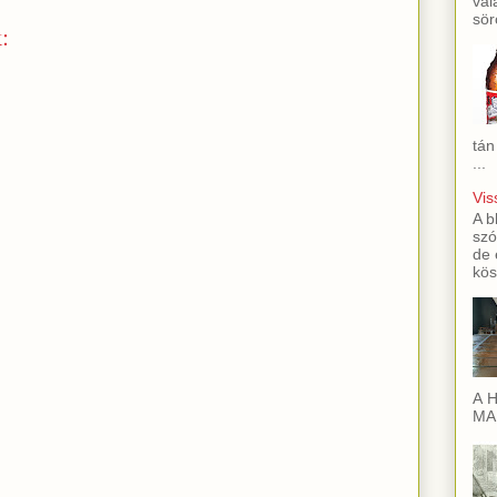
val
sör
:
tán
...
Vis
A b
szó
de 
kös
A H
MAI