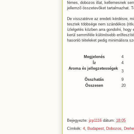
fémes, dobozos illat, kellemesnek se
jellemző összetevőket tartalmazhat. 
De visszatérve az eredeti kérdésre, mi
tesztek többsége nem szándékos (ritká
ízlelgetés közben arra gondolni, hogy
kerül semmiféle különösebb erőfeszíté
hasonló tételeket pedig minimálisra szo
Megjelenés
4
Íz
4
Aroma és jellegzetességek
3
Összhatás
9
Összesen
20
Bejegyezte:
jzp1116
dátum:
18:05
Címkék:
4
,
Budapest
,
Dobozos
,
Drehe