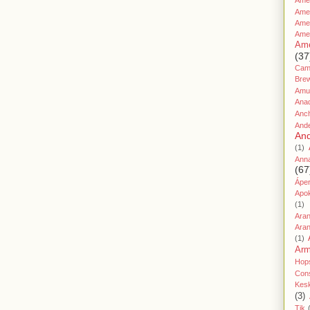
Amer
Ame
Amer
Ame
Ame
(37
Cami
Bre
Amu
Ana
Anc
And
And
(1)
Ann
(67
Áper
Apo
(1)
Ara
Aran
(1)
Ar
Hop
Cons
Kes
(3)
Tik