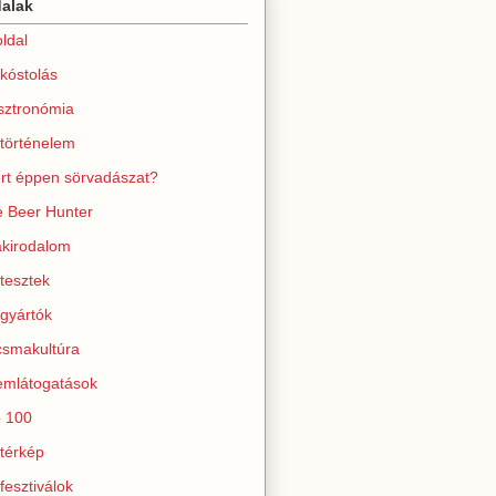
dalak
ldal
kóstolás
sztronómia
történelem
rt éppen sörvadászat?
 Beer Hunter
kirodalom
tesztek
gyártók
smakultúra
mlátogatások
 100
térkép
fesztiválok