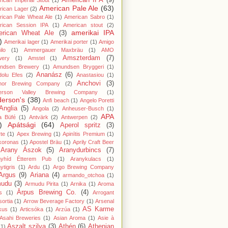
American IPA
(9)
ican Imperial Stout
(1)
American Pale Ale
(63)
rican Lager
(2)
ican Pale Wheat Ale
(1)
American Sabro
(1)
rican Session IPA
(1)
American stout
(2)
amerikai IPA
rican Wheat Ale
(3)
)
Amerikai lager
(1)
Amerikai porter
(1)
Amigo
lo
(1)
Ammergauer Maxbräu
(1)
AMO
Amszterdam
(7)
wery
(1)
Amstel
(1)
ndsen Brewery
(1)
Amundsen Bryggeri
(1)
Ananász
(6)
dolu Efes
(2)
Anastasiou
(1)
Anchovi
(3)
hor Brewing Company
(2)
erson Valley Brewing Company
(1)
erson's
(38)
Anfi beach
(1)
Angelo Poretti
Anglia
(5)
Angola
(2)
Anheuser-Busch
(1)
APA
a Büfé
(1)
Antvärk
(2)
Antwerpen
(2)
)
Apátsági
(64)
Aperol spritz
(3)
te
(1)
Apex Brewing
(1)
Apinītis Premium
(1)
koronas
(1)
Apostel Bräu
(1)
Aprily Craft Beer
Arany Ászok
(5)
Aranydurbincs
(7)
nyhíd Étterem Pub
(1)
Aranykulacs
(1)
ytigris
(1)
Ardu
(1)
Argo Brewing Company
Argus
(9)
Ariana
(4)
armando_otchoa
(1)
mudu
(3)
Armudu Pirita
(1)
Arnika
(1)
Aroma
Ārpus Brewing Co.
(4)
s
(1)
Arrogant
ortia
(1)
Arrow Beverage Factory
(1)
Arsenal
AS Karme
kus
(1)
Articsóka
(1)
Arzúa
(1)
Asahi Breweries
(1)
Asian Aroma
(1)
Asie à
Aszalt szilva
(3)
Athén
(6)
Athenian
(1)