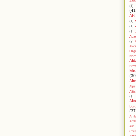
Asia
(1)
(41
AB
(1)
(1)
(1)
Aga
(2)
Akc
Org
Nam
Ald
Bre
Ma
(30
Al
Alps
Altja
(1)
Alv
Bur
(37
Amb
Amb
Ale
Cre