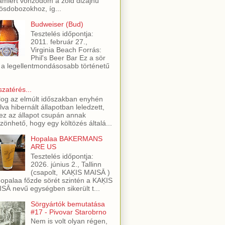
amiért vonzódom a zöld dizájnú
ösdobozokhoz, íg...
Budweiser (Bud)
Tesztelés időpontja:
2011. február 27.,
Virginia Beach Forrás:
Phil's Beer Bar Ez a sör
 a legellentmondásosabb történetű
szatérés...
log az elmúlt időszakban enyhén
lva hibernált állapotban leledzett,
ez az állapot csupán annak
zönhető, hogy egy költözés általá...
Hopalaa BAKERMANS
ARE US
Tesztelés időpontja:
2026. június 2., Tallinn
(csapolt, KAĶIS MAISĀ )
opalaa főzde sörét szintén a KAĶIS
SĀ nevű egységben sikerült t...
Sörgyártók bemutatása
#17 - Pivovar Starobrno
Nem is volt olyan régen,