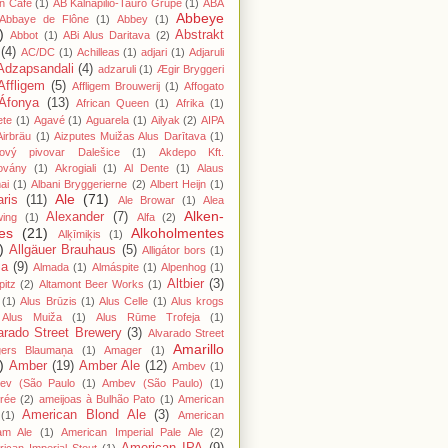
n Cafe
(1)
AB Kalnapilio-Tauro Grupė
(1)
ABA
Abbeye
Abbaye de Flône
(1)
Abbey
(1)
)
Abstrakt
Abbot
(1)
ABi Alus Daritava
(2)
(4)
AC/DC
(1)
Achilleas
(1)
adjari
(1)
Adjaruli
Adzapsandali
(4)
adzaruli
(1)
Ægir Bryggeri
Affligem
(5)
Affligem Brouwerij
(1)
Affogato
Áfonya
(13)
African Queen
(1)
Afrika
(1)
ete
(1)
Agavé
(1)
Aguarela
(1)
Ailyak
(2)
AIPA
Airbräu
(1)
Aizputes Muižas Alus Darītava
(1)
iový pivovar Dalešice
(1)
Akdepo Kft.
ovány
(1)
Akrogiali
(1)
Al Dente
(1)
Alaus
ai
(1)
Albani Bryggerierne
(2)
Albert Heijn
(1)
Ale
(71)
aris
(11)
Ale Browar
(1)
Alea
Alken-
Alexander
(7)
wing
(1)
Alfa
(2)
es
(21)
Alkoholmentes
Alķīmiķis
(1)
)
Allgäuer Brauhaus
(5)
Alligátor bors
(1)
ma
(9)
Almada
(1)
Almáspite
(1)
Alpenhog
(1)
Altbier
(3)
pitz
(2)
Altamont Beer Works
(1)
(1)
Alus Brūzis
(1)
Alus Celle
(1)
Alus krogs
Alus Muiža
(1)
Alus Rūme Trofeja
(1)
arado Street Brewery
(3)
Alvarado Street
Amarillo
gers Blaumaņa
(1)
Amager
(1)
)
Amber
(19)
Amber Ale
(12)
Ambev
(1)
ev (São Paulo
(1)
Ambev (São Paulo)
(1)
rée
(2)
ameijoas à Bulhão Pato
(1)
American
American Blond Ale
(3)
(1)
American
am Ale
(1)
American Imperial Pale Ale
(2)