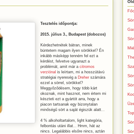
Ol
Főo
Sör
Tesztelés időpontja:
Ga
2015. július 3., Budapest (dobozos)
Sör
Kérdezhetnétek bátran, minek
Mié
büntetem magam ilyen sörökkel? Én
inkább másképp tenném fel ezt a
The
kérdést, felvetve ugyanazt a
Sza
problémát, amit már a
citromos
verziónal
is leírtam, mi a hosszútávú
Sör
stratégiai nyereség a
Dreher
számára
ezzel a sörrel, sörökkel?
Sör
Meggyőződésem, hogy több kárt
okoznak, mint hasznot, nem értem mi
Koc
készteti ezt a gyártót arra, hogy a
Üze
piacon tartsanak egy bizonytalan
minőségű sört a saját égiszük alatt...
Top
4 % alkoholtartalom, light kategória,
Sör
felbontás utáni illat... Hmm, hát az
nincs. Legalábbis elsőre nincs, aztán
Sör