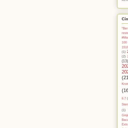
Cí
"Ber
rest
#Ma
100
151
(1)
(2)
(13)
20
20
(2
Kro
(1
6.7
Ster
(1)
Ginj
Baca
Extr