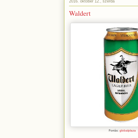
2016. október 12., szerda
Waldert
Forrás:
globalplaza