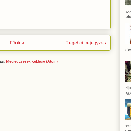
azz
től
Főoldal
Régebbi bejegyzés
köv
...
zás:
Megjegyzések küldése (Atom)
elj
egy
hor
kev