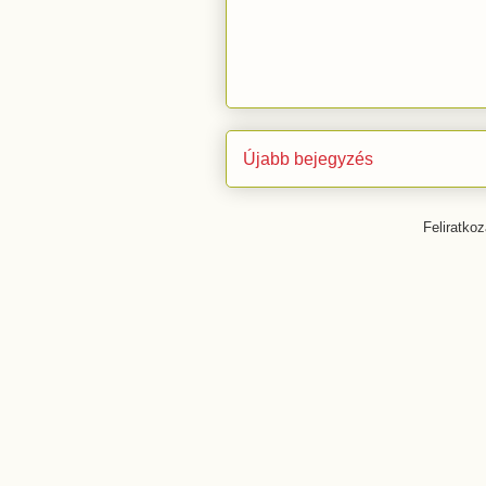
Újabb bejegyzés
Feliratko