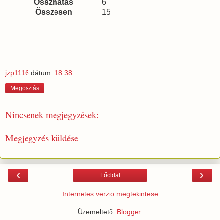
Összhatás
6
Összesen
15
jzp1116
dátum:
18:38
Megosztás
Nincsenek megjegyzések:
Megjegyzés küldése
‹
›
Főoldal
Internetes verzió megtekintése
Üzemeltető:
Blogger
.