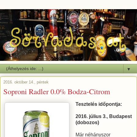
▼
2016. október 14., péntek
Soproni Radler 0.0% Bodza-Citrom
Tesztelés időpontja:
2016. július 3., Budapest
(dobozos)
Már néhányszor