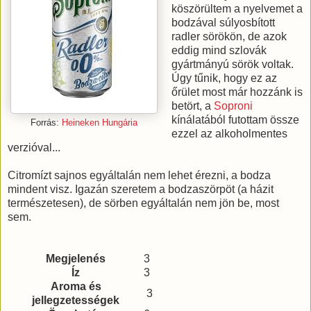
köszörültem a nyelvemet a
bodzával súlyosbított
radler sörökön, de azok
eddig mind szlovák
gyártmányú sörök voltak.
Úgy tűnik, hogy ez az
őrület most már hozzánk is
betört, a
Soproni
kínálatából futottam össze
Forrás:
Heineken Hungária
ezzel az alkoholmentes
verzióval...
Citromízt sajnos egyáltalán nem lehet érezni, a bodza
mindent visz. Igazán szeretem a bodzaszörpöt (a házit
természetesen), de sörben egyáltalán nem jön be, most
sem.
Megjelenés
3
Íz
3
Aroma és
3
jellegzetességek