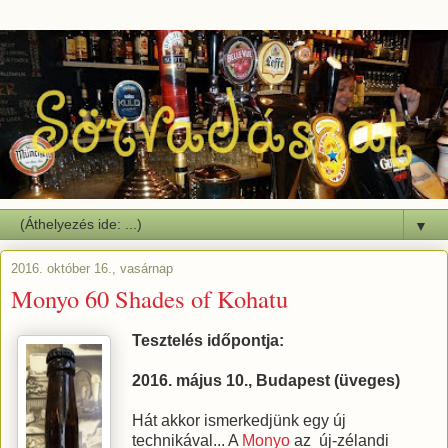
▼
2016. október 16., vasárnap
Monyo 60 Shades of Kohatu
Tesztelés időpontja:
2016. május 10., Budapest (üveges)
Hát akkor ismerkedjünk egy új
technikával... A
Monyo
az új-zélandi