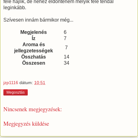
felé hajlik, de nehéz eldöntenem melyik felé tendál
leginkább.
Szívesen innám bármikor még...
Megjelenés
6
Íz
7
Aroma és
7
jellegzetességek
Összhatás
14
Összesen
34
jzp1116
dátum:
10:51
Megosztás
Nincsenek megjegyzések:
Megjegyzés küldése