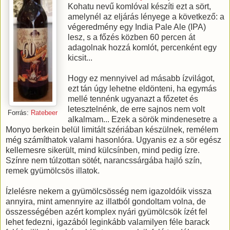
Kohatu nevű komlóval készíti ezt a sört,
amelynél az eljárás lényege a következő: a
végeredmény egy India Pale Ale (IPA)
lesz, s a főzés közben 60 percen át
adagolnak hozzá komlót, percenként egy
kicsit...
Hogy ez mennyivel ad másabb ízvilágot,
ezt tán úgy lehetne eldönteni, ha egymás
mellé tennénk ugyanazt a főzetet és
letesztelnénk, de erre sajnos nem volt
Forrás:
Ratebeer
alkalmam... Ezek a sörök mindenesetre a
Monyo berkein belül limitált szériában készülnek, remélem
még számíthatok valami hasonlóra. Ugyanis ez a sör egész
kellemesre sikerült, mind külcsínben, mind pedig ízre.
Színre nem túlzottan sötét, narancssárgába hajló szín,
remek gyümölcsös illatok.
Ízlelésre nekem a gyümölcsösség nem igazoldóik vissza
annyira, mint amennyire az illatból gondoltam volna, de
összességében azért komplex nyári gyümölcsök ízét fel
lehet fedezni, igazából leginkább valamilyen féle barack