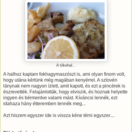
A tőkehal...
A halhoz kaptam fokhagymaszószt is, ami olyan finom volt,
hogy utána kértünk még magában kenyérrel. A szlovén
lánynak nem nagyon ízlett, amit kapott, és ezt a pincérek is
észrevették. Felajánlották, hogy elviszik, és hoznak helyette
ingyen és bérmentve valami mást. Kíváncsi lennék, ezt
idahaza hány étteremben tennék meg...
Azt hiszem egyszer ide is vissza kéne térni egyszer....