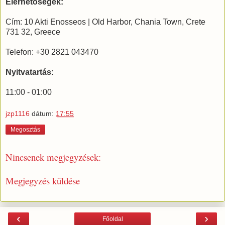
Elérhetőségek:
Cím: 10 Akti Enosseos | Old Harbor, Chania Town, Crete
731 32, Greece
Telefon: +30 2821 043470
Nyitvatartás:
11:00 - 01:00
jzp1116
dátum:
17:55
Megosztás
Nincsenek megjegyzések:
Megjegyzés küldése
‹
›
Főoldal