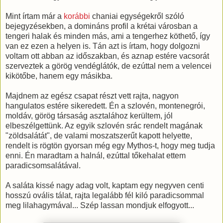
Mint írtam már a
korábbi
chaniai egységekről szóló
bejegyzésekben, a domináns profil a krétai városban a
tengeri halak és minden más, ami a tengerhez köthető, így
van ez ezen a helyen is. Tán azt is írtam, hogy dolgozni
voltam ott abban az időszakban, és aznap estére vacsorát
szerveztek a görög vendéglátók, de ezúttal nem a velencei
kikötőbe, hanem egy másikba.
Majdnem az egész csapat részt vett rajta, nagyon
hangulatos estére sikeredett. Én a szlovén, montenegrói,
moldáv, görög társaság asztalához kerültem, jól
elbeszélgettünk. Az egyik szlovén srác rendelt magának
"zöldsalátát", de valami moszatszerűt kapott helyette,
rendelt is rögtön gyorsan még egy Mythos-t, hogy meg tudja
enni. Én maradtam a halnál, ezúttal tőkehalat ettem
paradicsomsalátával.
A saláta kissé nagy adag volt, kaptam egy negyven centi
hosszú ovális tálat, rajta legalább fél kiló paradicsommal
meg lilahagymával... Szép lassan mondjuk elfogyott...