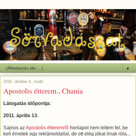
▼
2016. október 4., kedd
Apostolis étterem., Chania
Látogatás időpontja:
2011. április 13.
Sajnos az
Apostolis étteremről
honlapot nem leltem fel, be
kell érnetek egy reklámoldallal, de ott elég jókat írnak róla...