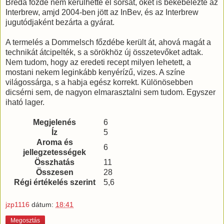
Breda főzde nem kerülhette el sorsát, őket is bekebelezte az
Interbrew, amjd 2004-ben jött az InBev, és az Interbrew
jugutódjaként bezárta a gyárat.
A termelés a Dommelsch főzdébe került át, ahová magát a
technikát átcipelték, s a sörökhöz új összetevőket adtak.
Nem tudom, hogy az eredeti recept milyen lehetett, a
mostani nekem leginkább kenyérízű, vizes. A színe
világossárga, s a habja egész korrekt. Különösebben
dicsérni sem, de nagyon elmarasztalni sem tudom. Egyszer
iható lager.
Megjelenés
6
Íz
5
Aroma és
6
jellegzetességek
Összhatás
11
Összesen
28
Régi értékelés szerint
5,6
jzp1116
dátum:
18:41
Megosztás