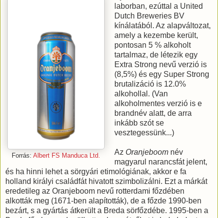
laborban, ezúttal a United
Dutch Breweries BV
kínálatából. Az alapváltozat,
amely a kezembe került,
pontosan 5 % alkoholt
tartalmaz, de létezik egy
Extra Strong nevű verzió is
(8,5%) és egy Super Strong
brutalizáció is 12.0%
alkohollal. (Van
alkoholmentes verzió is e
brandnév alatt, de arra
inkább szót se
vesztegessünk...)
Az
Oranjeboom
név
Forrás:
Albert FS Manduca Ltd.
magyarul narancsfát jelent,
és ha hinni lehet a sörgyári etimológiának, akkor e fa
holland királyi családfát hivatott szimbolizálni. Ezt a márkát
eredetileg az Oranjeboom nevű rotterdami főzdében
alkották meg (1671-ben alapították), de a főzde 1990-ben
bezárt, s a gyártás átkerült a Breda sörfőzdébe. 1995-ben a