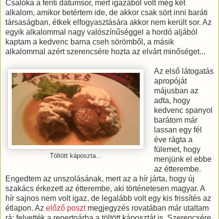
Csalóka a fenti dátumsor, mert igazából volt még két
alkalom, amikor betértem ide, de akkor csak sört inni baráti
társaságban, étkek elfogyasztására akkor nem került sor. Az
egyik alkalommal nagy valószínűséggel a hordó aljából
kaptam a kedvenc barna cseh sörömből, a másik
alkalommal azért szerencsére hozta az elvárt minőséget...
Az első látogatás
apropóját
májusban az
adta, hogy
kedvenc spanyol
barátom már
lassan egy fél
éve rágta a
fülemet, hogy
Töltött káposzta...
menjünk el ebbe
az étterembe.
Engedtem az unszolásának, mert az a hír járta, hogy új
szakács érkezett az étterembe, aki történetesen magyar. A
hír sajnos nem volt igaz, de legalább volt egy kis frissítés az
étlapon. Az
előző poszt
megjegyzés rovatában már utaltam
rá: felvették a repertoárba a töltött káposztát is. Szerencsére