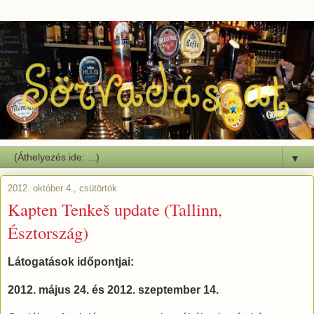
▼
2012. október 4., csütörtök
Kapten Tenkeš update (Tallinn,
Észtország)
Látogatások időpontjai:
2012. május 24. és 2012. szeptember 14.