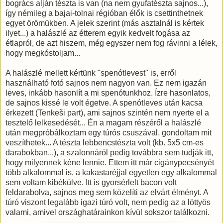
bogrács alján tészta is van (na nem gyufatészta sajnos...),
így némileg a bajai-tolnai régióban élők is csettinthetnek
egyet örömükben. A jelek szerint (más asztalnál is kértek
ilyet...) a halászlé az étterem egyik kedvelt fogása az
étlapról, de azt hiszem, még egyszer nem fog rávinni a lélek,
hogy megkóstoljam...
A halászlé mellett kértünk "spenótlevest" is, erről
használható fotó sajnos nem nagyon van. Ez nem igazán
leves, inkább hasonlít a mi spenótunkhoz. Ízre hasonlatos,
de sajnos kissé le volt égetve. A spenótleves után kacsa
érkezett (Tenkeši part), ami sajnos szintén nem nyerte el a
tesztelő lelkesedését... Én a magam részéről a halászlé
után megpróbálkoztam egy túrós csuszával, gondoltam mit
veszíthetek... A tészta lebbencstészta volt (kb. 5x5 cm-es
darabokban...), a szalonnáról pedig továbbra sem tudják itt,
hogy milyennek kéne lennie. Ettem itt már cigánypecsényét
több alkalommal is, a kakastaréjjal egyetlen egy alkalommal
sem voltam kibékülve. Itt is gyorsérlelt bacon volt
feldarabolva, sajnos meg sem közelíti az elvárt élményt. A
túró viszont legalább igazi túró volt, nem pedig az a löttyös
valami, amivel országhatárainkon kívül sokszor találkozni.