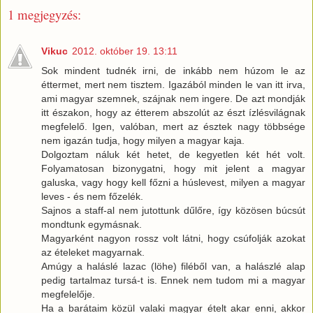
1 megjegyzés:
Vikuc
2012. október 19. 13:11
Sok mindent tudnék irni, de inkább nem húzom le az
éttermet, mert nem tisztem. Igazából minden le van itt irva,
ami magyar szemnek, szájnak nem ingere. De azt mondják
itt északon, hogy az étterem abszolút az észt ízlésvilágnak
megfelelő. Igen, valóban, mert az észtek nagy többsége
nem igazán tudja, hogy milyen a magyar kaja.
Dolgoztam náluk két hetet, de kegyetlen két hét volt.
Folyamatosan bizonygatni, hogy mit jelent a magyar
galuska, vagy hogy kell főzni a húslevest, milyen a magyar
leves - és nem főzelék.
Sajnos a staff-al nem jutottunk dűlőre, így közösen búcsút
mondtunk egymásnak.
Magyarként nagyon rossz volt látni, hogy csúfolják azokat
az ételeket magyarnak.
Amúgy a haláslé lazac (löhe) filéből van, a halászlé alap
pedig tartalmaz tursá-t is. Ennek nem tudom mi a magyar
megfelelője.
Ha a barátaim közül valaki magyar ételt akar enni, akkor