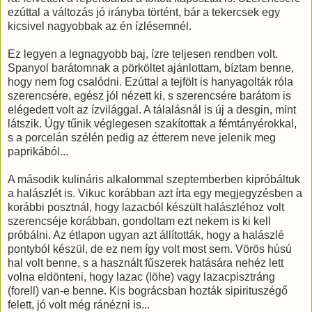
ezúttal a változás jó irányba történt, bár a tekercsek egy
kicsivel nagyobbak az én ízlésemnél.
Ez legyen a legnagyobb baj, ízre teljesen rendben volt.
Spanyol barátomnak a pörköltet ajánlottam, bíztam benne,
hogy nem fog csalódni. Ezúttal a tejfölt is hanyagolták róla
szerencsére, egész jól nézett ki, s szerencsére barátom is
elégedett volt az ízvilággal. A tálalásnál is új a desgin, mint
látszik. Úgy tűnik véglegesen szakítottak a fémtányérokkal,
s a porcelán szélén pedig az étterem neve jelenik meg
paprikából...
A második kulináris alkalommal szeptemberben kipróbáltuk
a halászlét is. Vikuc korábban azt írta egy megjegyzésben a
korábbi posztnál, hogy lazacból készült halászléhoz volt
szerencséje korábban, gondoltam ezt nekem is ki kell
próbálni. Az étlapon ugyan azt állították, hogy a halászlé
pontyból készül, de ez nem így volt most sem. Vörös húsú
hal volt benne, s a használt fűszerek hatására nehéz lett
volna eldönteni, hogy lazac (löhe) vagy lazacpisztráng
(forell) van-e benne. Kis bográcsban hozták sipirituszégő
felett, jó volt még ránézni is...