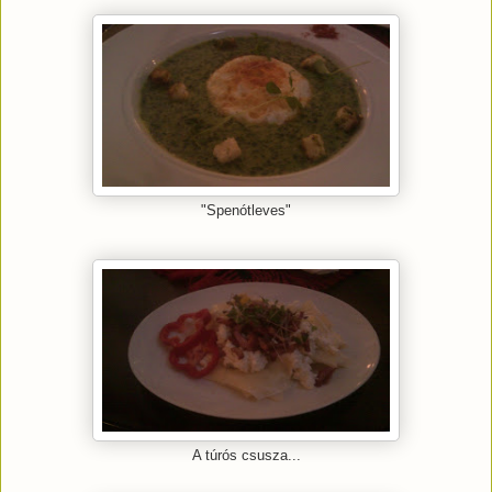
"Spenótleves"
A túrós csusza...