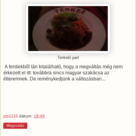
Tenkeši part
A fentiekből tán kitalálható, hogy a megváltás még nem
érkezett el itt: továbbra sincs magyar szakácsa az
étteremnek. De reménykedjünk a változásban...
jzp1116
dátum:
18:49
Megosztás