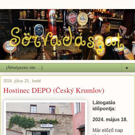
▼
2024. július 23., kedd
Hostinec DEPO (Český Krumlov)
Látogatás
időpontja:
2024. május 18.
Már előző nap