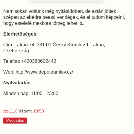
Nem sokan voltunk még nyitásidőben, de aztán jöttek
szépen az ebédre beeső vendégek, és el tudom képzelni,
hogy estefelé mekkora tömeg lehet itt...
Elérhetőségek:
Cím: Latrán 74, 381 01 Český Krumlov 1-Latrán,
Csehország
Telefon: +420380602442
Web: http://www.depokrumlov.cz/
Nyitvatartás:
Minden nap: 11:00 - 23:00
jzp1116
dátum:
19:53
Megosztás