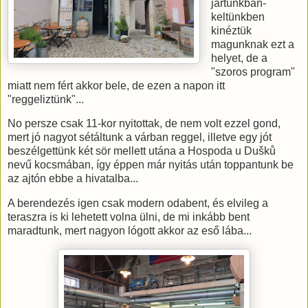
jártunkban-
keltünkben
kinéztük
magunknak ezt a
helyet, de a
"szoros program"
miatt nem fért akkor bele, de ezen a napon itt
"reggeliztünk"...
No persze csak 11-kor nyitottak, de nem volt ezzel gond,
mert jó nagyot sétáltunk a várban reggel, illetve egy jót
beszélgettünk két sör mellett utána a Hospoda u Dušků
nevű kocsmában, így éppen már nyitás után toppantunk be
az ajtón ebbe a hivatalba...
A berendezés igen csak modern odabent, és elvileg a
teraszra is ki lehetett volna ülni, de mi inkább bent
maradtunk, mert nagyon lógott akkor az eső lába...