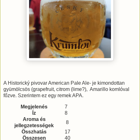
A Historický pivovar American Pale Ale- je kimondottan
gyümölcsös (grapefruit, citrom (lime?), Amarillo komlóval
főzve. Szerintem ez egy remek APA.
Megjelenés
7
Íz
8
Aroma és
8
jellegzetességek
Összhatás
17
Összesen
40