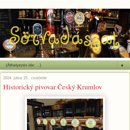
▼
2024. július 25., csütörtök
Historický pivovar Český Krumlov