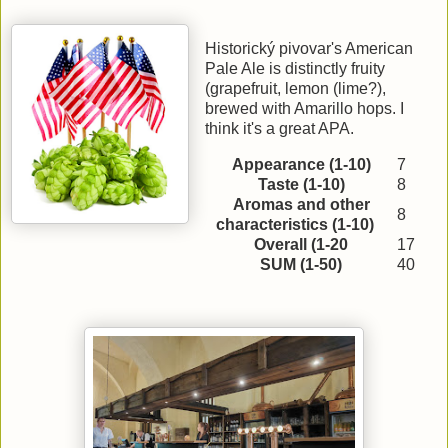
Historický pivovar's American
Pale Ale is distinctly fruity
(grapefruit, lemon (lime?),
brewed with Amarillo hops. I
think it's a great APA.
Appearance (1-10)
7
Taste (1-10)
8
Aromas and other
8
characteristics (1-10)
Overall (1-20
17
SUM (1-50)
40