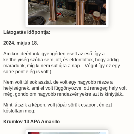
Látogatás időpontja:
2024. május 18.
Amikor ideértünk, gyengéden esett az eső, így a
kerthelyiség szóba sem jött, és eldöntöttük, hogy addig
maradunk, míg ki nem süt újra a nap... Végül így ez egy
sörre pont elég is volt:)
Nem volt túl sok asztal, de volt egy nagyobb része a
helyiségnek, ami el volt függönyözve, ott renegeg hely volt
még, gondolom nagyobb rendezvényekre azt is kiniytják...
Mint látszik a képen, volt jópár sörük csapon, én ezt
kóstoltam meg:
Krumlov 13 APA Amarillo