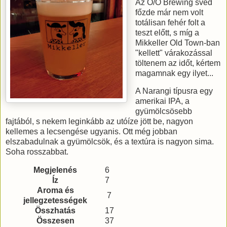
Az O/O Brewing svéd
főzde már nem volt
totálisan fehér folt a
teszt előtt, s míg a
Mikkeller Old Town-ban
"kellett" várakozással
töltenem az időt, kértem
magamnak egy ilyet...
A Narangi típusra egy
amerikai IPA, a
gyümölcsösebb
fajtából, s nekem leginkább az utóíze jött be, nagyon
kellemes a lecsengése ugyanis. Ott még jobban
elszabadulnak a gyümölcsök, és a textúra is nagyon sima.
Soha rosszabbat.
Megjelenés
6
Íz
7
Aroma és
7
jellegzetességek
Összhatás
17
Összesen
37