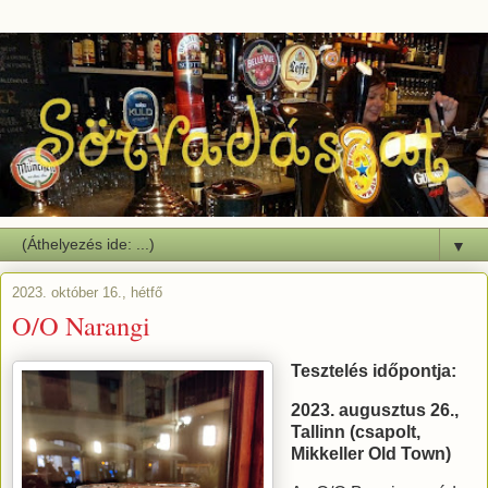
▼
2023. október 16., hétfő
O/O Narangi
Tesztelés időpontja:
2023. augusztus 26.,
Tallinn (csapolt,
Mikkeller Old Town)