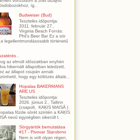
amiért vonzódom a zöld dizájnú
ösdobozokhoz, íg...
Budweiser (Bud)
Tesztelés időpontja:
2011. február 27.,
Virginia Beach Forrás:
Phil's Beer Bar Ez a sör
 a legellentmondásosabb történetű
szatérés...
log az elmúlt időszakban enyhén
lva hibernált állapotban leledzett,
ez az állapot csupán annak
zönhető, hogy egy költözés általá...
Hopalaa BAKERMANS
ARE US
Tesztelés időpontja:
2026. június 2., Tallinn
(csapolt, KAĶIS MAISĀ )
opalaa főzde sörét szintén a KAĶIS
SĀ nevű egységben sikerült t...
Sörgyártók bemutatása
#17 - Pivovar Starobrno
Nem is volt olyan régen,