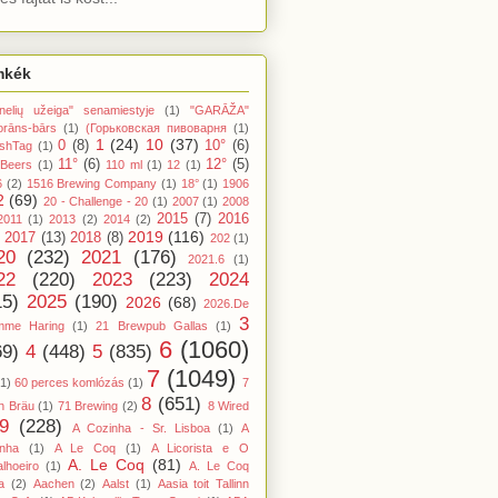
mkék
nelių užeiga" senamiestyje
(1)
"GARĀŽA"
orāns-bārs
(1)
(Горьковская пивоварня
(1)
1
(24)
10
(37)
0
(8)
10°
(6)
shTag
(1)
11°
(6)
12°
(5)
 Beers
(1)
110 ml
(1)
12
(1)
6
(2)
1516 Brewing Company
(1)
18°
(1)
1906
2
(69)
20 - Challenge - 20
(1)
2007
(1)
2008
2015
(7)
2016
2011
(1)
2013
(2)
2014
(2)
2019
(116)
2017
(13)
2018
(8)
202
(1)
20
(232)
2021
(176)
2021.6
(1)
22
(220)
2023
(223)
2024
15)
2025
(190)
2026
(68)
2026.De
3
mme Haring
(1)
21 Brewpub Gallas
(1)
6
(1060)
69)
4
(448)
5
(835)
7
(1049)
(1)
60 perces komlózás
(1)
7
8
(651)
n Bräu
(1)
71 Brewing
(2)
8 Wired
9
(228)
A Cozinha - Sr. Lisboa
(1)
A
inha
(1)
A Le Coq
(1)
A Licorista e O
A. Le Coq
(81)
lhoeiro
(1)
A. Le Coq
a
(2)
Aachen
(2)
Aalst
(1)
Aasia toit Tallinn