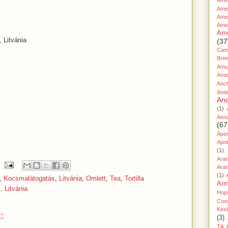
Amer
Ame
Amer
Ame
Ame
 Litvánia
(37
Cami
Bre
Amu
Ana
Anc
And
And
(1)
Ann
(67
Áper
Apo
(1)
Ara
Aran
(1)
,
Kocsmalátogatás
,
Litvánia
,
Omlett
,
Tea
,
Tortilla
Ar
, Litvánia
Hop
Cons
Kes
:
(3)
Tik