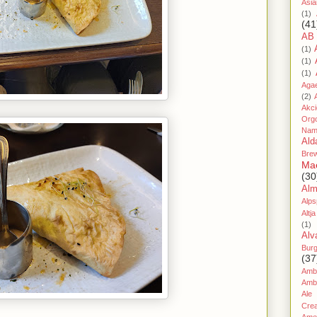
Asia
(1)
(41
AB
(1)
(1)
(1)
Aga
(2)
Akc
Org
Nam
Ald
Bre
Ma
(30
Al
Alps
Altja
(1)
Alv
Bur
(37
Amb
Amb
Ale
Cre