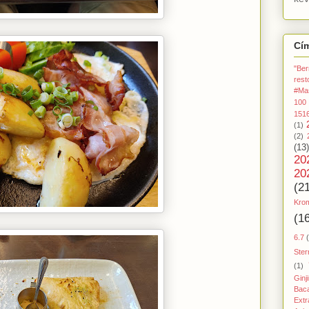
Cí
"Ber
rest
#Ma
100
151
(1)
(2)
(13)
20
20
(2
Kro
(1
6.7
Ster
(1)
Ginj
Baca
Extr