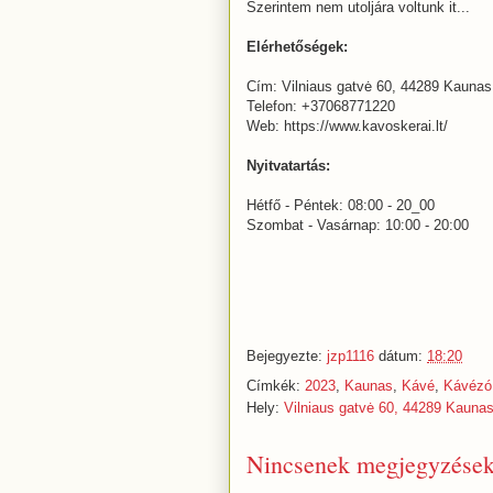
Szerintem nem utoljára voltunk it...
Elérhetőségek:
Cím: Vilniaus gatvė 60, 44289 Kaunas,
Telefon: +37068771220
Web: https://www.kavoskerai.lt/
Nyitvatartás:
Hétfő - Péntek: 08:00 - 20_00
Szombat - Vasárnap: 10:00 - 20:00
Bejegyezte:
jzp1116
dátum:
18:20
Címkék:
2023
,
Kaunas
,
Kávé
,
Kávézó
Hely:
Vilniaus gatvė 60, 44289 Kaunas
Nincsenek megjegyzések