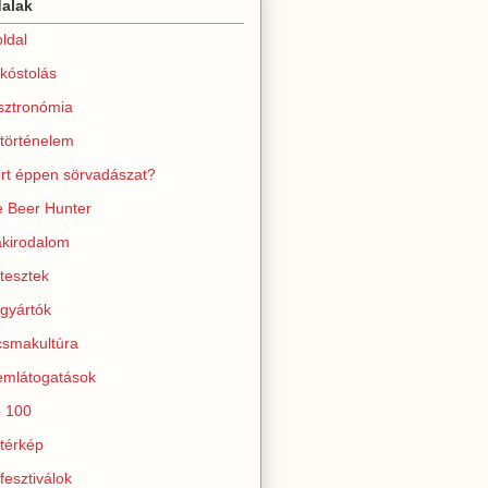
dalak
ldal
kóstolás
sztronómia
történelem
rt éppen sörvadászat?
 Beer Hunter
kirodalom
tesztek
gyártók
smakultúra
mlátogatások
 100
térkép
fesztiválok