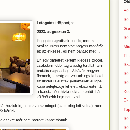
Ol
Főo
Sör
Látogatás időpontja:
Ga
2023. augusztus 3.
Sör
Reggelire ugrottunk be ide, mert a
szállásunkon nem volt nagyon megérős
Mié
ez az étkezés, és nem bántuk meg...
The
Én egy omlettet kértem kiegészítőkkel,
Sza
családom többi tagja pedig tortillát, ami
brutális nagy adag... A kávék nagyon
Sör
finomak, s amíg ott voltunk egy külföldi
szurkolót is eláttak (valamelyik európai
Sör
kupa selejtezője lehetett előző este...),
Koc
a barista néni hívta neki a mentőt, bár
különösebb baja nem volt...
Üze
át hoztak ki, elfelezve az adagot (az is elég lett volna), mert
Top
őt kérünk...
Sör
 de ezekre már nem maradt kapacitásunk...
Sör