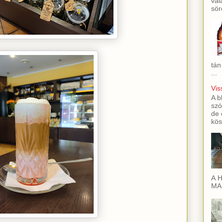
val
sör
tán
...
Vis
A b
szó
de 
kös
A H
MAI