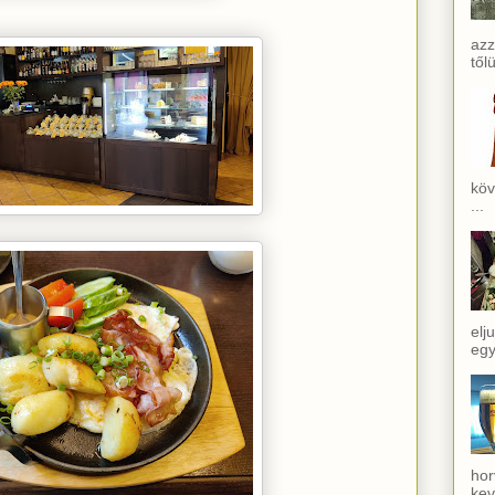
azz
től
köv
...
elj
egy
hor
kev