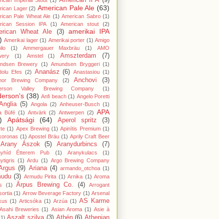
American IPA
(9)
ican Imperial Stout
(1)
American Pale Ale
(63)
rican Lager
(2)
ican Pale Wheat Ale
(1)
American Sabro
(1)
rican Session IPA
(1)
American stout
(2)
amerikai IPA
rican Wheat Ale
(3)
)
Amerikai lager
(1)
Amerikai porter
(1)
Amigo
lo
(1)
Ammergauer Maxbräu
(1)
AMO
Amszterdam
(7)
wery
(1)
Amstel
(1)
ndsen Brewery
(1)
Amundsen Bryggeri
(1)
Ananász
(6)
dolu Efes
(2)
Anastasiou
(1)
Anchovi
(3)
hor Brewing Company
(2)
erson Valley Brewing Company
(1)
erson's
(38)
Anfi beach
(1)
Angelo Poretti
Anglia
(5)
Angola
(2)
Anheuser-Busch
(1)
APA
a Büfé
(1)
Antvärk
(2)
Antwerpen
(2)
)
Apátsági
(64)
Aperol spritz
(3)
te
(1)
Apex Brewing
(1)
Apinītis Premium
(1)
koronas
(1)
Apostel Bräu
(1)
Aprily Craft Beer
Arany Ászok
(5)
Aranydurbincs
(7)
nyhíd Étterem Pub
(1)
Aranykulacs
(1)
ytigris
(1)
Ardu
(1)
Argo Brewing Company
Argus
(9)
Ariana
(4)
armando_otchoa
(1)
mudu
(3)
Armudu Pirita
(1)
Arnika
(1)
Aroma
Ārpus Brewing Co.
(4)
s
(1)
Arrogant
ortia
(1)
Arrow Beverage Factory
(1)
Arsenal
AS Karme
kus
(1)
Articsóka
(1)
Arzúa
(1)
Asahi Breweries
(1)
Asian Aroma
(1)
Asie à
Aszalt szilva
(3)
Athén
(6)
Athenian
(1)