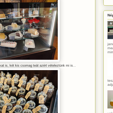
Né
jan
meg
min
kat is, két kis csomag teát azért vételeztünk mi is...
tes
adj