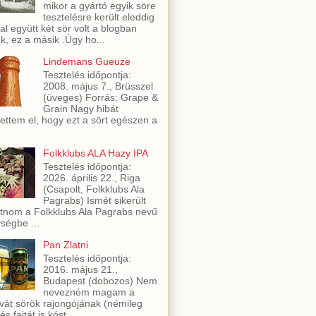
mikor a gyártó egyik söre
tesztelésre került eleddig
al együtt két sör volt a blogban
ük, ez a másik .Úgy ho...
Lindemans Gueuze
Tesztelés időpontja:
2008. május 7., Brüsszel
(üveges) Forrás: Grape &
Grain Nagy hibát
ettem el, hogy ezt a sört egészen a
Folkklubs ALA Hazy IPA
Tesztelés időpontja:
2026. április 22., Riga
(Csapolt, Folkklubs Ala
Pagrabs) Ismét sikerült
utnom a Folkklubs Ala Pagrabs nevű
ségbe ...
Pan Zlatni
Tesztelés időpontja:
2016. május 21.,
Budapest (dobozos) Nem
nevezném magam a
vát sörök rajongójának (némileg
és fajtát is kóst...