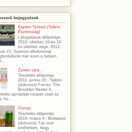
pszerű bejegyzések
Kapten Tenkeš (Tallinn,
Észtország)
Látogatások időpontjai:
2010. október 10 és 16.
és október vége, 2012.
uár 21. Számos alkalommal
fordultunk már ezen a helyen,
t...
Żywiec újra...
Tesztelés időpontja:
2011. június 20., Tallinn
(dobozos) Forrás: The
Brooklyn Nester A
ztelés apropóját csupán csak az
a, ho...
Ciucaş
Tesztelés időpontja:
2015. május 4., Budapest
(dobozos) Tán már
említettem, hogy