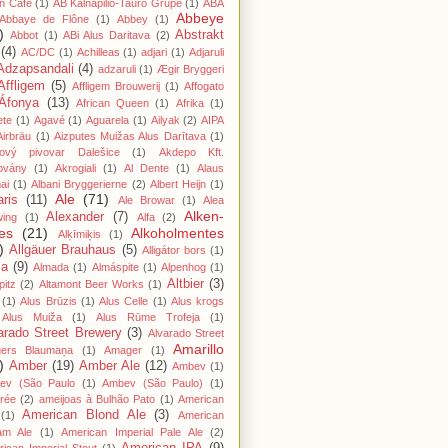
n Cafe
(1)
AB Kalnapilio-Tauro Grupė
(1)
ABA
Abbeye
Abbaye de Flône
(1)
Abbey
(1)
)
Abstrakt
Abbot
(1)
ABi Alus Daritava
(2)
(4)
AC/DC
(1)
Achilleas
(1)
adjari
(1)
Adjaruli
Adzapsandali
(4)
adzaruli
(1)
Ægir Bryggeri
Affligem
(5)
Affligem Brouwerij
(1)
Affogato
Áfonya
(13)
African Queen
(1)
Afrika
(1)
ete
(1)
Agavé
(1)
Aguarela
(1)
Ailyak
(2)
AIPA
Airbräu
(1)
Aizputes Muižas Alus Darītava
(1)
iový pivovar Dalešice
(1)
Akdepo Kft.
ovány
(1)
Akrogiali
(1)
Al Dente
(1)
Alaus
ai
(1)
Albani Bryggerierne
(2)
Albert Heijn
(1)
Ale
(71)
aris
(11)
Ale Browar
(1)
Alea
Alken-
Alexander
(7)
wing
(1)
Alfa
(2)
es
(21)
Alkoholmentes
Alķīmiķis
(1)
)
Allgäuer Brauhaus
(5)
Alligátor bors
(1)
ma
(9)
Almada
(1)
Almáspite
(1)
Alpenhog
(1)
Altbier
(3)
pitz
(2)
Altamont Beer Works
(1)
(1)
Alus Brūzis
(1)
Alus Celle
(1)
Alus krogs
Alus Muiža
(1)
Alus Rūme Trofeja
(1)
arado Street Brewery
(3)
Alvarado Street
Amarillo
gers Blaumaņa
(1)
Amager
(1)
)
Amber
(19)
Amber Ale
(12)
Ambev
(1)
ev (São Paulo
(1)
Ambev (São Paulo)
(1)
rée
(2)
ameijoas à Bulhão Pato
(1)
American
American Blond Ale
(3)
(1)
American
am Ale
(1)
American Imperial Pale Ale
(2)