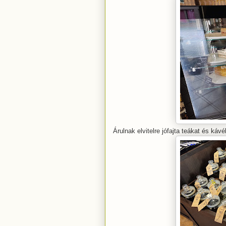
Árulnak elvitelre jófajta teákat és kávé