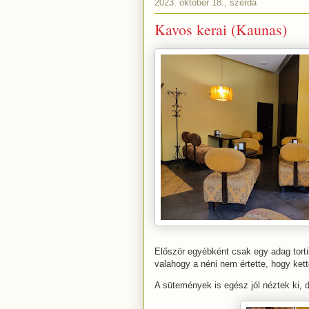
2023. október 18., szerda
Kavos kerai (Kaunas)
Először egyébként csak egy adag tortill
valahogy a néni nem értette, hogy kett
A sütemények is egész jól néztek ki,