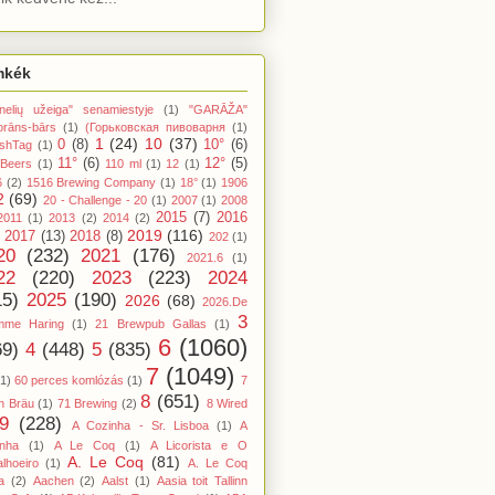
mkék
nelių užeiga" senamiestyje
(1)
"GARĀŽA"
orāns-bārs
(1)
(Горьковская пивоварня
(1)
1
(24)
10
(37)
0
(8)
10°
(6)
shTag
(1)
11°
(6)
12°
(5)
 Beers
(1)
110 ml
(1)
12
(1)
6
(2)
1516 Brewing Company
(1)
18°
(1)
1906
2
(69)
20 - Challenge - 20
(1)
2007
(1)
2008
2015
(7)
2016
2011
(1)
2013
(2)
2014
(2)
2019
(116)
2017
(13)
2018
(8)
202
(1)
20
(232)
2021
(176)
2021.6
(1)
22
(220)
2023
(223)
2024
15)
2025
(190)
2026
(68)
2026.De
3
mme Haring
(1)
21 Brewpub Gallas
(1)
6
(1060)
69)
4
(448)
5
(835)
7
(1049)
(1)
60 perces komlózás
(1)
7
8
(651)
n Bräu
(1)
71 Brewing
(2)
8 Wired
9
(228)
A Cozinha - Sr. Lisboa
(1)
A
inha
(1)
A Le Coq
(1)
A Licorista e O
A. Le Coq
(81)
lhoeiro
(1)
A. Le Coq
a
(2)
Aachen
(2)
Aalst
(1)
Aasia toit Tallinn