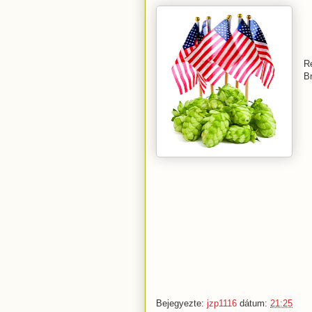
R
B
Bejegyezte:
jzp1116
dátum:
21:25