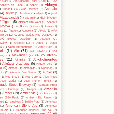
n Cafe
(1)
AB Kalnapilio-Tauro Grupė
(1)
ABA
Abbeye
Abbaye de Flône
(1)
Abbey
(1)
)
Abstrakt
Abbot
(1)
ABi Alus Daritava
(2)
(4)
AC/DC
(1)
Achilleas
(1)
adjari
(1)
Adjaruli
Adzapsandali
(4)
adzaruli
(1)
Ægir Bryggeri
Affligem
(5)
Affligem Brouwerij
(1)
Affogato
Áfonya
(13)
African Queen
(1)
Afrika
(1)
ete
(1)
Agavé
(1)
Aguarela
(1)
Ailyak
(2)
AIPA
Airbräu
(1)
Aizputes Muižas Alus Darītava
(1)
iový pivovar Dalešice
(1)
Akdepo Kft.
ovány
(1)
Akrogiali
(1)
Al Dente
(1)
Alaus
ai
(1)
Albani Bryggerierne
(2)
Albert Heijn
(1)
Ale
(71)
aris
(11)
Ale Browar
(1)
Alea
Alken-
Alexander
(7)
wing
(1)
Alfa
(2)
es
(21)
Alkoholmentes
Alķīmiķis
(1)
)
Allgäuer Brauhaus
(5)
Alligátor bors
(1)
ma
(9)
Almada
(1)
Almáspite
(1)
Alpenhog
(1)
Altbier
(3)
pitz
(2)
Altamont Beer Works
(1)
(1)
Alus Brūzis
(1)
Alus Celle
(1)
Alus krogs
Alus Muiža
(1)
Alus Rūme Trofeja
(1)
arado Street Brewery
(3)
Alvarado Street
Amarillo
gers Blaumaņa
(1)
Amager
(1)
)
Amber
(19)
Amber Ale
(12)
Ambev
(1)
ev (São Paulo
(1)
Ambev (São Paulo)
(1)
rée
(2)
ameijoas à Bulhão Pato
(1)
American
American Blond Ale
(3)
(1)
American
am Ale
(1)
American Imperial Pale Ale
(2)