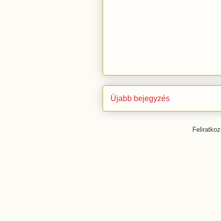
Újabb bejegyzés
Feliratko