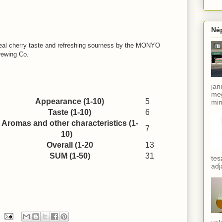
Né
eal cherry taste and refreshing sourness by the MONYO
rewing Co.
jan
meg
Appearance (1-10)
5
min
Taste (1-10)
6
Aromas and other characteristics (1-
7
10)
Overall (1-20
13
SUM (1-50)
31
tes
adj