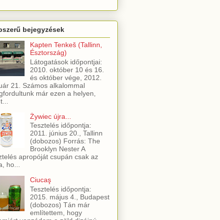
pszerű bejegyzések
Kapten Tenkeš (Tallinn,
Észtország)
Látogatások időpontjai:
2010. október 10 és 16.
és október vége, 2012.
uár 21. Számos alkalommal
fordultunk már ezen a helyen,
t...
Żywiec újra...
Tesztelés időpontja:
2011. június 20., Tallinn
(dobozos) Forrás: The
Brooklyn Nester A
ztelés apropóját csupán csak az
a, ho...
Ciucaş
Tesztelés időpontja:
2015. május 4., Budapest
(dobozos) Tán már
említettem, hogy