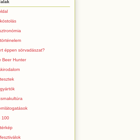
dalak
ldal
kóstolás
sztronómia
történelem
rt éppen sörvadászat?
 Beer Hunter
kirodalom
tesztek
gyártók
smakultúra
mlátogatások
 100
térkép
fesztiválok