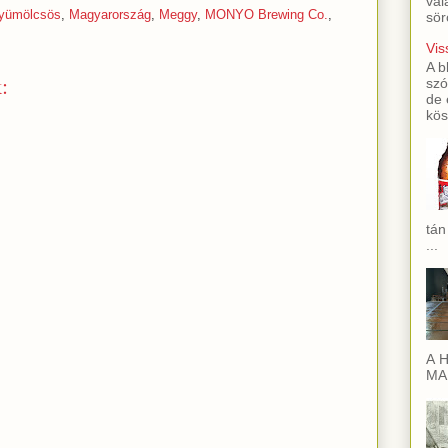
val
yümölcsös
,
Magyarország
,
Meggy
,
MONYO Brewing Co.
,
sör
Vis
A b
:
szó
de 
kös
tán
...
A H
MAI