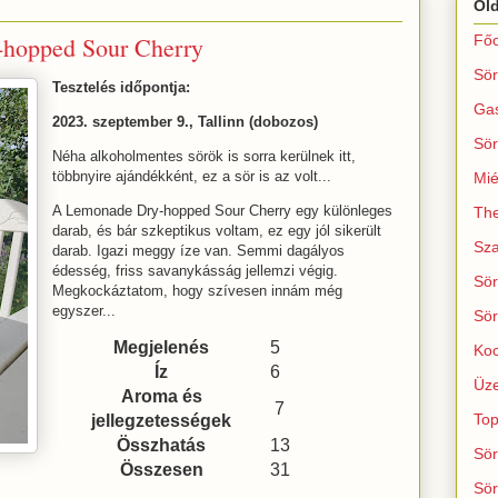
Ol
opped Sour Cherry
Főo
Sör
Tesztelés időpontja:
Ga
2023. szeptember 9., Tallinn (dobozos)
Sör
Néha alkoholmentes sörök is sorra kerülnek itt,
többnyire ajándékként, ez a sör is az volt...
Mié
A Lemonade Dry-hopped Sour Cherry egy különleges
The
darab, és bár szkeptikus voltam, ez egy jól sikerült
Sza
darab. Igazi meggy íze van. Semmi dagályos
édesség, friss savanykásság jellemzi végig.
Sör
Megkockáztatom, hogy szívesen innám még
egyszer...
Sör
Megjelenés
5
Koc
Íz
6
Üze
Aroma és
7
Top
jellegzetességek
Összhatás
13
Sör
Összesen
31
Sör