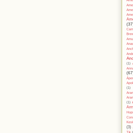
Amer
Ame
Amer
Ame
Ame
(37
Cami
Bre
Amu
Ana
Anc
And
And
(1)
Ann
(67
Áper
Apo
(1)
Ara
Aran
(1)
Ar
Hop
Cons
Kes
(3)
Tik