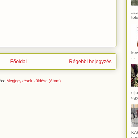
azz
től
köv
...
Főoldal
Régebbi bejegyzés
zás:
Megjegyzések küldése (Atom)
elj
egy
KAĶ
egy