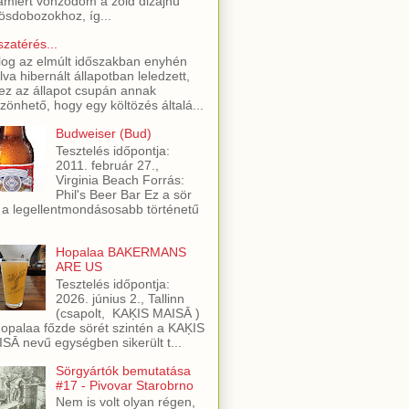
amiért vonzódom a zöld dizájnú
ösdobozokhoz, íg...
szatérés...
log az elmúlt időszakban enyhén
lva hibernált állapotban leledzett,
ez az állapot csupán annak
zönhető, hogy egy költözés általá...
Budweiser (Bud)
Tesztelés időpontja:
2011. február 27.,
Virginia Beach Forrás:
Phil's Beer Bar Ez a sör
 a legellentmondásosabb történetű
Hopalaa BAKERMANS
ARE US
Tesztelés időpontja:
2026. június 2., Tallinn
(csapolt, KAĶIS MAISĀ )
opalaa főzde sörét szintén a KAĶIS
SĀ nevű egységben sikerült t...
Sörgyártók bemutatása
#17 - Pivovar Starobrno
Nem is volt olyan régen,