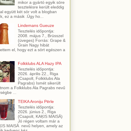
mikor a gyártó egyik söre
tesztelésre került eleddig
al együtt két sör volt a blogban
ük, ez a másik .Úgy ho...
Lindemans Gueuze
Tesztelés időpontja:
2008. május 7., Brüsszel
(üveges) Forrás: Grape &
Grain Nagy hibát
ettem el, hogy ezt a sört egészen a
Folkklubs ALA Hazy IPA
Tesztelés időpontja:
2026. április 22., Riga
(Csapolt, Folkklubs Ala
Pagrabs) Ismét sikerült
utnom a Folkklubs Ala Pagrabs nevű
ségbe ...
TEIKA Aroniju Pērle
Tesztelés időpontja:
2026. június 2., Riga
(Csapolt, KAĶIS MAISĀ)
Jó régen voltam már a
IS MAISĀ nevű helyen, amely az
ik kedvenc kéz...