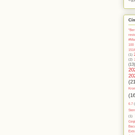
Cí
"Ber
rest
#Ma
100
151
(1)
(2)
(13)
20
20
(2
Kro
(1
6.7
Ster
(1)
Ginj
Baca
Extr