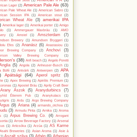
American IPA
(9)
ican Imperial Stout
(1)
American Pale Ale
(63)
rican Lager
(2)
ican Pale Wheat Ale
(1)
American Sabro
(1)
rican Session IPA
(1)
American stout
(2)
amerikai IPA
rican Wheat Ale
(3)
)
Amerikai lager
(1)
Amerikai porter
(1)
Amigo
lo
(1)
Ammergauer Maxbräu
(1)
AMO
Amszterdam
(7)
wery
(1)
Amstel
(1)
ndsen Brewery
(1)
Amundsen Bryggeri
(1)
Ananász
(6)
dolu Efes
(2)
Anastasiou
(1)
Anchovi
(3)
hor Brewing Company
(2)
erson Valley Brewing Company
(1)
erson's
(38)
Anfi beach
(1)
Angelo Poretti
Anglia
(5)
Angola
(2)
Anheuser-Busch
(1)
APA
a Büfé
(1)
Antvärk
(2)
Antwerpen
(2)
)
Apátsági
(64)
Aperol spritz
(3)
te
(1)
Apex Brewing
(1)
Apinītis Premium
(1)
koronas
(1)
Apostel Bräu
(1)
Aprily Craft Beer
Arany Ászok
(5)
Aranydurbincs
(7)
nyhíd Étterem Pub
(1)
Aranykulacs
(1)
ytigris
(1)
Ardu
(1)
Argo Brewing Company
Argus
(9)
Ariana
(4)
armando_otchoa
(1)
mudu
(3)
Armudu Pirita
(1)
Arnika
(1)
Aroma
Ārpus Brewing Co.
(4)
s
(1)
Arrogant
ortia
(1)
Arrow Beverage Factory
(1)
Arsenal
AS Karme
kus
(1)
Articsóka
(1)
Arzúa
(1)
Asahi Breweries
(1)
Asian Aroma
(1)
Asie à
Aszalt szilva
(3)
Athén
(6)
Athenian
(1)