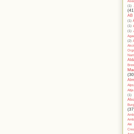
Asia
(1)
(41
AB
(1)
(1)
(1)
Aga
(2)
Akc
Org
Nam
Ald
Bre
Ma
(30
Al
Alps
Altja
(1)
Alv
Bur
(37
Amb
Amb
Ale
Cre