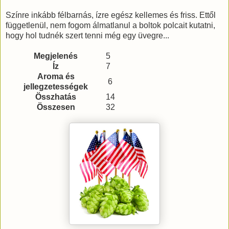
Színre inkább félbarnás, ízre egész kellemes és friss. Ettől
függetlenül, nem fogom álmatlanul a boltok polcait kutatni,
hogy hol tudnék szert tenni még egy üvegre...
Megjelenés
5
Íz
7
Aroma és
6
jellegzetességek
Összhatás
14
Összesen
32