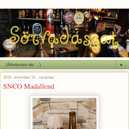
▼
2019. november 10., vasárnap
SNCO Madallend