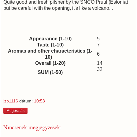
Quite good and fresh pilsner by the SNCO Pruul (Estonia)
but be careful with the opening, it's like a volcano...
Appearance (1-10)
5
Taste (1-10)
7
Aromas and other characteristics (1-
6
10)
Overall (1-20)
14
32
SUM (1-50)
jzp1116
dátum:
10:53
Megosztás
Nincsenek megjegyzések: