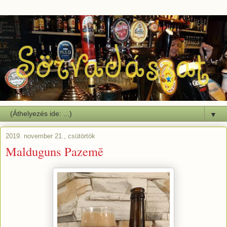
▼
2019. november 21., csütörtök
Malduguns Pazemē