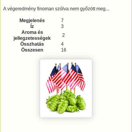
A végeredmény finoman szólva nem győzött meg...
Megjelenés
7
Íz
3
Aroma és
2
jellegzetességek
Összhatás
4
Összesen
16