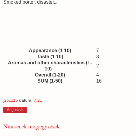
Smoked porter, disaster....
Appearance (1-10)
7
Taste (1-10)
3
Aromas and other characteristics (1-
2
10)
Overall (1-20)
4
SUM (1-50)
16
jzp1116
dátum:
7:21
Megosztás
Nincsenek megjegyzések: