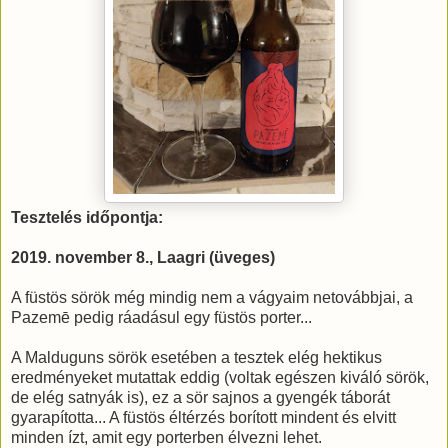
Tesztelés időpontja:
2019. november 8., Laagri (üveges)
A füstös sörök még mindig nem a vágyaim netovábbjai, a
Pazemē pedig ráadásul egy füstös porter...
A Malduguns sörök esetében a tesztek elég hektikus
eredményeket mutattak eddig (voltak egészen kiváló sörök,
de elég satnyák is), ez a sör sajnos a gyengék táborát
gyarapította... A füstös éltérzés borított mindent és elvitt
minden ízt, amit egy porterben élvezni lehet.