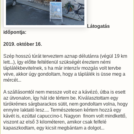
Látogatás
időpontja:
2019. október 16.
Szép hosszú túrát terveztem aznap délutánra (végül 19 km
lett...), így előtte feltétlenül szükségét éreztem némi
táplálékbevitelnek, s ha már intenzív mozgás volt tervbe
véve, akkor úgy gondoltam, hogy a táplálék is üsse meg a
mércét...
A szállásomtól nem messze volt ez a kávézó, útba is esett
az útvonalon, így hát ide tértem be. Kiválasztottam egy
túrókrémes sárgbarackos sütit, nem gondoltam volna, hogy
ennyire laktató lesz.... Természetesen kértem hozzá egy
kávét is, ezúttal capuccino-t. Nagyon finom volt mindkettő,
viszont az első 3 kilométeren, amikor csak felfelé
kapaszkodtam, egy kicsit megbántam a dolgot...