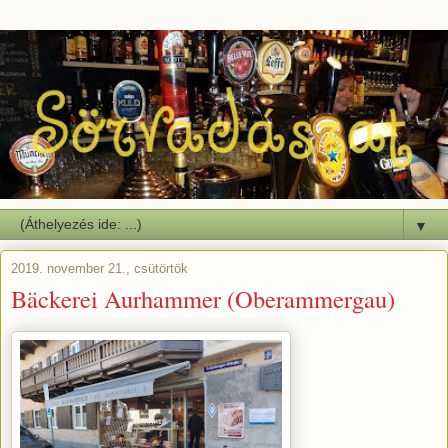
▼
2019. november 21., csütörtök
Bäckerei Aurhammer (Oberammergau)