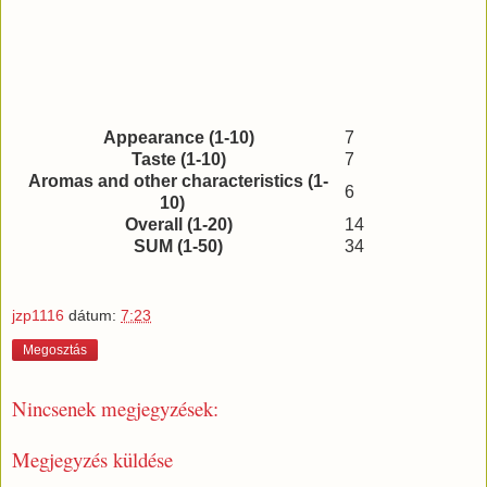
Appearance (1-10)
7
Taste (1-10)
7
Aromas and other characteristics (1-
6
10)
Overall (1-20)
14
SUM (1-50)
34
jzp1116
dátum:
7:23
Megosztás
Nincsenek megjegyzések:
Megjegyzés küldése