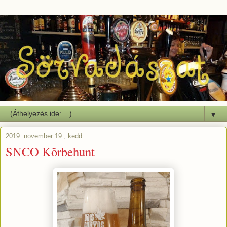
▼
2019. november 19., kedd
SNCO Kõrbehunt