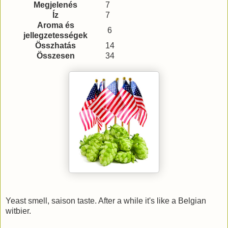
Megjelenés
7
Íz
7
Aroma és
6
jellegzetességek
Összhatás
14
Összesen
34
Yeast smell, saison taste. After a while it's like a Belgian
witbier.