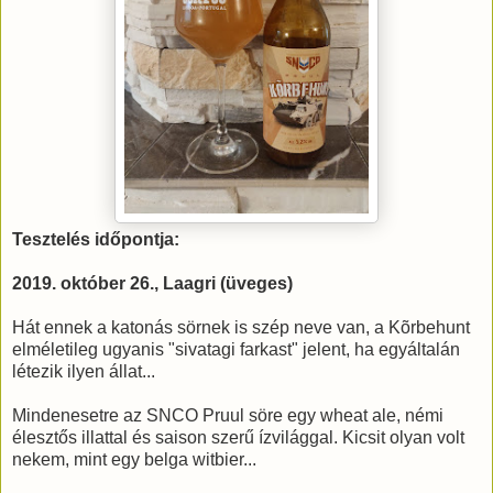
Tesztelés időpontja:
2019. október 26., Laagri (üveges)
Hát ennek a katonás sörnek is szép neve van, a Kõrbehunt
elméletileg ugyanis "sivatagi farkast" jelent, ha egyáltalán
létezik ilyen állat...
Mindenesetre az SNCO Pruul söre egy wheat ale, némi
élesztős illattal és saison szerű ízvilággal. Kicsit olyan volt
nekem, mint egy belga witbier...