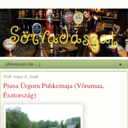
▼
2018. május 8., kedd
Piusa Ürgoru Puhkemaja (Võrumaa,
Észtország)