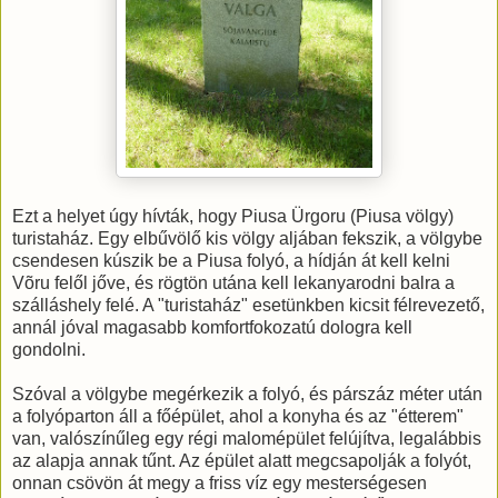
Ezt a helyet úgy hívták, hogy Piusa Ürgoru (Piusa völgy)
turistaház. Egy elbűvölő kis völgy aljában fekszik, a völgybe
csendesen kúszik be a Piusa folyó, a hídján át kell kelni
Võru felől jőve, és rögtön utána kell lekanyarodni balra a
szálláshely felé. A "turistaház" esetünkben kicsit félrevezető,
annál jóval magasabb komfortfokozatú dologra kell
gondolni.
Szóval a völgybe megérkezik a folyó, és párszáz méter után
a folyóparton áll a főépület, ahol a konyha és az "étterem"
van, valószínűleg egy régi malomépület felújítva, legalábbis
az alapja annak tűnt. Az épület alatt megcsapolják a folyót,
onnan csövön át megy a friss víz egy mesterségesen