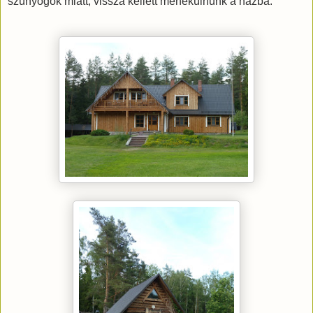
szúnyogok miatt, vissza kellett menekülnünk a házba.