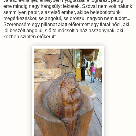
válasz e-mailjét, amelyben nyugtázták a foglalást, pedig
erre mindig nagy hangsúlyt fektetek. Szóval nem volt nálunk
semmilyen papír, s az első ember, akibe belebotlottunk
megérkezéskor, se angolul, se oroszul nagyon nem tudott...
Szerencsére egy pillanat alatt előtermett egy fiatal nőci, aki
jól beszélt angolul, s ő tolmácsolt a háziasszonynak, aki
közben szintén előkerült.