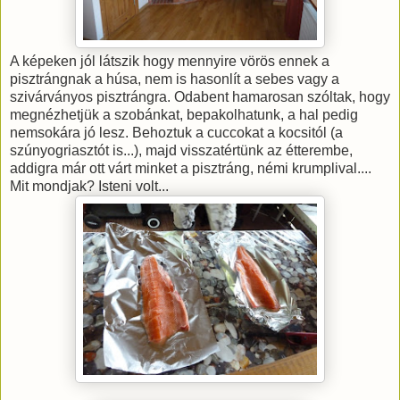
A képeken jól látszik hogy mennyire vörös ennek a
pisztrángnak a húsa, nem is hasonlít a sebes vagy a
szivárványos pisztrángra. Odabent hamarosan szóltak, hogy
megnézhetjük a szobánkat, bepakolhatunk, a hal pedig
nemsokára jó lesz. Behoztuk a cuccokat a kocsitól (a
szúnyogriasztót is...), majd visszatértünk az étterembe,
addigra már ott várt minket a pisztráng, némi krumplival....
Mit mondjak? Isteni volt...