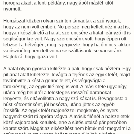
horogra akadt a fenti példány, nagyjából másfél kilót
nyomott...
Horgászat közben olyan szinten támadtak a szúnyogok,
hogy az nem volt emberi. No persze meg kellett nézni azt is,
hogyan készítik elő a halat, szerencsére a fiatal leányzó itt is
segítségünkre volt. Nagy szerencsénk volt, hogy éppen ott
lebzselt a hétvégén, meg is jegyezte, hogy ha ő nincs, akkor
valószínűleg nem lett volna se szállásunk, se vacsoránk.
Hajlok rá, hogy igaza volt...
A halat olyan gyorsan kifilézte a pali, hogy csak néztem. Egy
pillanat alatt kibelezte, levágta a fejének az egyik felét, majd
továbbvitte a kést a gerinc felett, és végigvágta a
farokrészig, az egyik filé meg is volt. A másik fele ugyanígy,
utána még belülről a felesleges rosszízű darabokat
lenyeste, és eltávolította a nagy szálkákat is. Bevagdosta a
húst kétcentinként, jól besózta, utána jöttek az egyéb
ízesítők. Az egyik felét majonézzel megkente, és nyers
hagymát szórt rá apróra vágva. A másik filénél a halszeletek
közé vajdarabok kerültek, erre a sütés utolsó pár percében
kaprot szórt. Magát az elkészítést nem bírtuk már megvárni a