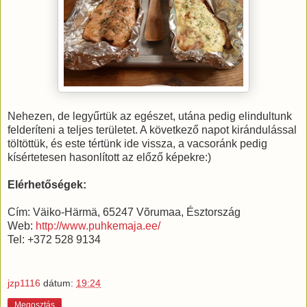
Nehezen, de legyűrtük az egészet, utána pedig elindultunk
felderíteni a teljes területet. A következő napot kirándulással
töltöttük, és este tértünk ide vissza, a vacsoránk pedig
kísértetesen hasonlított az előző képekre:)
Elérhetőségek:
Cím: Väiko-Härmä, 65247 Võrumaa, Észtország
Web:
http://www.puhkemaja.ee/
Tel: +372 528 9134
jzp1116
dátum:
19:24
Megosztás