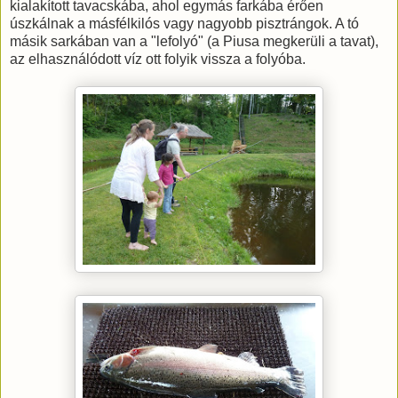
kialakított tavacskába, ahol egymás farkába érően
úszkálnak a másfélkilós vagy nagyobb pisztrángok. A tó
másik sarkában van a "lefolyó" (a Piusa megkerüli a tavat),
az elhasználódott víz ott folyik vissza a folyóba.