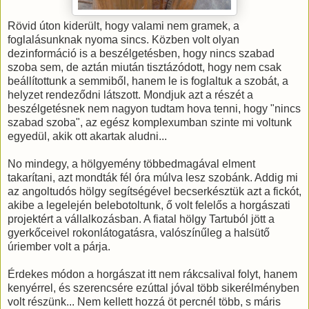
Rövid úton kiderült, hogy valami nem gramek, a
foglalásunknak nyoma sincs. Közben volt olyan
dezinformáció is a beszélgetésben, hogy nincs szabad
szoba sem, de aztán miután tisztázódott, hogy nem csak
beállítottunk a semmiből, hanem le is foglaltuk a szobát, a
helyzet rendeződni látszott. Mondjuk azt a részét a
beszélgetésnek nem nagyon tudtam hova tenni, hogy "nincs
szabad szoba", az egész komplexumban szinte mi voltunk
egyedül, akik ott akartak aludni...
No mindegy, a hölgyemény többedmagával elment
takarítani, azt mondták fél óra múlva lesz szobánk. Addig mi
az angoltudós hölgy segítségével becserkésztük azt a fickót,
akibe a legelején belebotoltunk, ő volt felelős a horgászati
projektért a vállalkozásban. A fiatal hölgy Tartuból jött a
gyerkőceivel rokonlátogatásra, valószínűleg a halsütő
úriember volt a párja.
Érdekes módon a horgászat itt nem rákcsalival folyt, hanem
kenyérrel, és szerencsére ezúttal jóval több sikerélményben
volt részünk... Nem kellett hozzá öt percnél több, s máris