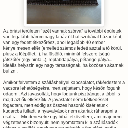
Az óriási területen "szét vannak szórva" a további épületek:
van legalább három nagy faház öt-hat szobával házanként,
van egy fedett étkezőrész, ahol legalább 40 ember
kényelmesen elfér (emellett számos fedett asztal a tó körül,
plusz a főépület...), halfüstőlő, minimál felszereltségű
játszótér (egy hinta...), röplabdapálya, pétange pálya...
Ideális helyszín egy nagy társaságnak, ha közösen akarnak
bulizni.
Amikor felvettem a szálláshellyel kapcsolatot, rákérdeztem a
vacsora lehetőségekre, mert sejtettem, hogy későn fogunk
odaérni. Azt javasolták, hogy fogjunk pisztrángot a tóból, s
majd azt ők elkészítik. A javaslatot némi kétkedéssel
fogadtam, mert eddig az összes hasonló kísérletünk
kudarcba fulladt, a nyavalyások nem akartak ráharapni a
csalira... Mindenesetre egy hibát elkövettem, ami majdnem
végzetesnek bizonyult: nem nyomtattam ki a szállásadók