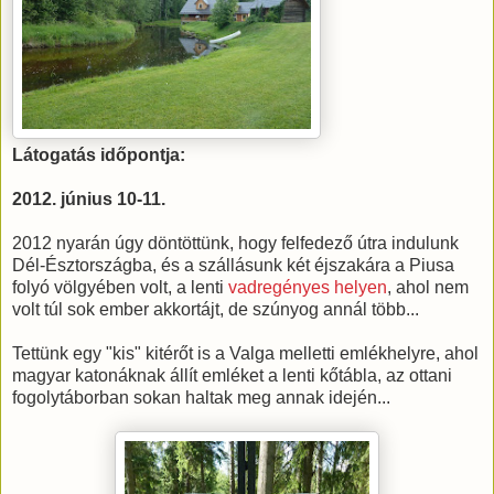
Látogatás időpontja:
2012. június 10-11.
2012 nyarán úgy döntöttünk, hogy felfedező útra indulunk
Dél-Észtországba, és a szállásunk két éjszakára a Piusa
folyó völgyében volt, a lenti
vadregényes helyen
, ahol nem
volt túl sok ember akkortájt, de szúnyog annál több...
Tettünk egy "kis" kitérőt is a Valga melletti emlékhelyre, ahol
magyar katonáknak állít emléket a lenti kőtábla, az ottani
fogolytáborban sokan haltak meg annak idején...