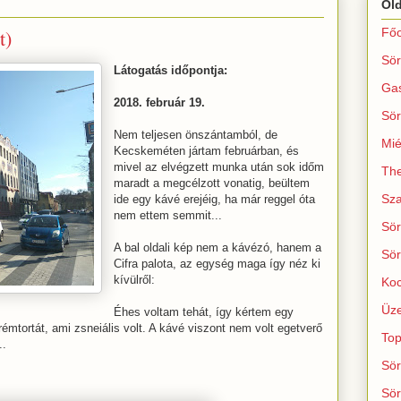
Ol
t)
Főo
Sör
Látogatás időpontja:
Ga
2018. február 19.
Sör
Nem teljesen önszántamból, de
Mié
Kecskeméten jártam februárban, és
mivel az elvégzett munka után sok időm
The
maradt a megcélzott vonatig, beültem
Sza
ide egy kávé erejéig, ha már reggel óta
nem ettem semmit...
Sör
A bal oldali kép nem a kávézó, hanem a
Sör
Cifra palota, az egység maga így néz ki
kívülről:
Koc
Üze
Éhes voltam tehát, így kértem egy
rémtortát, ami zsneiális volt. A kávé viszont nem volt egetverő
Top
..
Sör
Sör