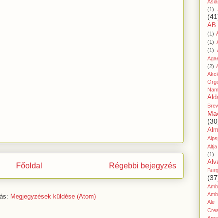
Asia
(1)
(41
AB
(1)
(1)
(1)
Aga
(2)
Akc
Org
Nam
Ald
Bre
Ma
(30
Al
Alps
Altja
(1)
Alv
Főoldal
Régebbi bejegyzés
Bur
(37
Amb
Amb
zás:
Megjegyzések küldése (Atom)
Ale
Cre