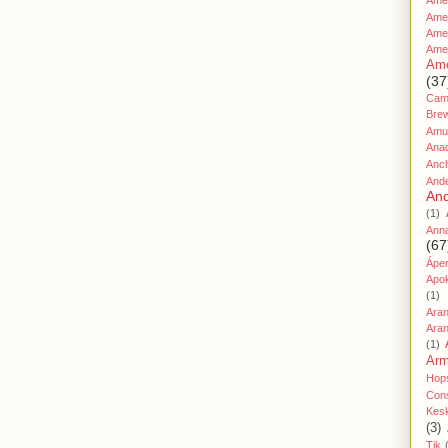
Amer
Ame
Amer
Ame
Ame
(37
Cami
Bre
Amu
Ana
Anc
And
And
(1)
Ann
(67
Áper
Apo
(1)
Ara
Aran
(1)
Ar
Hop
Cons
Kes
(3)
Tik