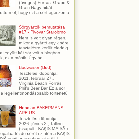
(üveges) Forrás: Grape &
Grain Nagy hibát
ettem el, hogy ezt a sört egészen a
Sörgyártók bemutatása
#17 - Pivovar Starobrno
Nem is volt olyan régen,
mikor a gyártó egyik söre
tesztelésre került eleddig
al együtt két sör volt a blogban
ük, ez a másik .Úgy ho...
Budweiser (Bud)
Tesztelés időpontja:
2011. február 27.,
Virginia Beach Forrás:
Phil's Beer Bar Ez a sör
 a legellentmondásosabb történetű
Hopalaa BAKERMANS
ARE US
Tesztelés időpontja:
2026. június 2., Tallinn
(csapolt, KAĶIS MAISĀ )
opalaa főzde sörét szintén a KAĶIS
SĀ nevű egységben sikerült t...