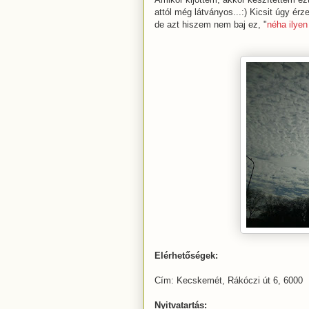
attól még látványos...:) Kicsit úgy é
de azt hiszem nem baj ez, "
néha ilyen 
Elérhetőségek:
Cím: Kecskemét, Rákóczi út 6, 6000
Nyitvatartás: