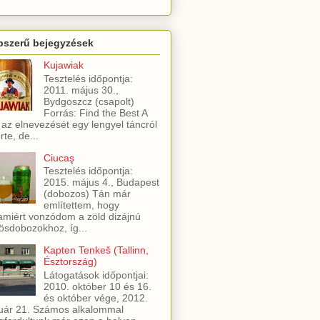
pszerű bejegyzések
Kujawiak
Tesztelés időpontja:
2011. május 30.,
Bydgoszcz (csapolt)
Forrás: Find the Best A
 az elnevezését egy lengyel táncról
rte, de...
Ciucaş
Tesztelés időpontja:
2015. május 4., Budapest
(dobozos) Tán már
említettem, hogy
amiért vonzódom a zöld dizájnú
ösdobozokhoz, íg...
Kapten Tenkeš (Tallinn,
Észtország)
Látogatások időpontjai:
2010. október 10 és 16.
és október vége, 2012.
uár 21. Számos alkalommal