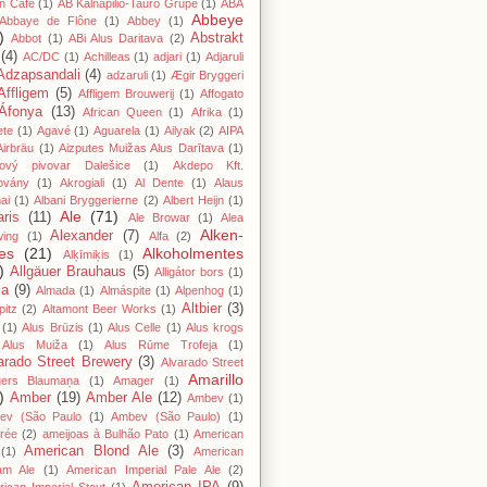
n Cafe
(1)
AB Kalnapilio-Tauro Grupė
(1)
ABA
Abbeye
Abbaye de Flône
(1)
Abbey
(1)
)
Abstrakt
Abbot
(1)
ABi Alus Daritava
(2)
(4)
AC/DC
(1)
Achilleas
(1)
adjari
(1)
Adjaruli
Adzapsandali
(4)
adzaruli
(1)
Ægir Bryggeri
Affligem
(5)
Affligem Brouwerij
(1)
Affogato
Áfonya
(13)
African Queen
(1)
Afrika
(1)
ete
(1)
Agavé
(1)
Aguarela
(1)
Ailyak
(2)
AIPA
Airbräu
(1)
Aizputes Muižas Alus Darītava
(1)
iový pivovar Dalešice
(1)
Akdepo Kft.
ovány
(1)
Akrogiali
(1)
Al Dente
(1)
Alaus
ai
(1)
Albani Bryggerierne
(2)
Albert Heijn
(1)
Ale
(71)
aris
(11)
Ale Browar
(1)
Alea
Alken-
Alexander
(7)
wing
(1)
Alfa
(2)
es
(21)
Alkoholmentes
Alķīmiķis
(1)
)
Allgäuer Brauhaus
(5)
Alligátor bors
(1)
ma
(9)
Almada
(1)
Almáspite
(1)
Alpenhog
(1)
Altbier
(3)
pitz
(2)
Altamont Beer Works
(1)
(1)
Alus Brūzis
(1)
Alus Celle
(1)
Alus krogs
Alus Muiža
(1)
Alus Rūme Trofeja
(1)
arado Street Brewery
(3)
Alvarado Street
Amarillo
gers Blaumaņa
(1)
Amager
(1)
)
Amber
(19)
Amber Ale
(12)
Ambev
(1)
ev (São Paulo
(1)
Ambev (São Paulo)
(1)
rée
(2)
ameijoas à Bulhão Pato
(1)
American
American Blond Ale
(3)
(1)
American
am Ale
(1)
American Imperial Pale Ale
(2)