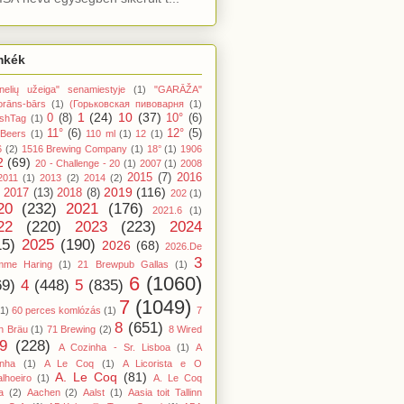
mkék
nelių užeiga" senamiestyje
(1)
"GARĀŽA"
orāns-bārs
(1)
(Горьковская пивоварня
(1)
1
(24)
10
(37)
0
(8)
10°
(6)
shTag
(1)
11°
(6)
12°
(5)
 Beers
(1)
110 ml
(1)
12
(1)
6
(2)
1516 Brewing Company
(1)
18°
(1)
1906
2
(69)
20 - Challenge - 20
(1)
2007
(1)
2008
2015
(7)
2016
2011
(1)
2013
(2)
2014
(2)
2019
(116)
2017
(13)
2018
(8)
202
(1)
20
(232)
2021
(176)
2021.6
(1)
22
(220)
2023
(223)
2024
15)
2025
(190)
2026
(68)
2026.De
3
mme Haring
(1)
21 Brewpub Gallas
(1)
6
(1060)
69)
4
(448)
5
(835)
7
(1049)
(1)
60 perces komlózás
(1)
7
8
(651)
n Bräu
(1)
71 Brewing
(2)
8 Wired
9
(228)
A Cozinha - Sr. Lisboa
(1)
A
inha
(1)
A Le Coq
(1)
A Licorista e O
A. Le Coq
(81)
lhoeiro
(1)
A. Le Coq
a
(2)
Aachen
(2)
Aalst
(1)
Aasia toit Tallinn