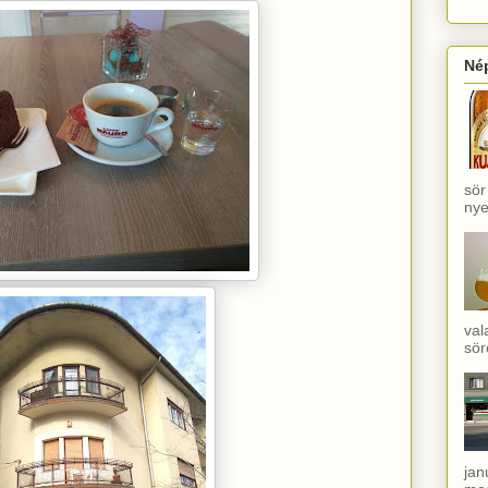
Né
sör
nye
val
sör
jan