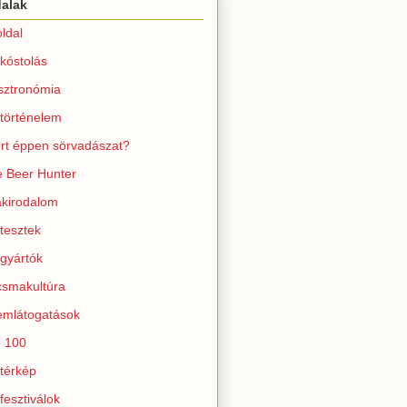
dalak
ldal
kóstolás
sztronómia
történelem
rt éppen sörvadászat?
 Beer Hunter
kirodalom
tesztek
gyártók
smakultúra
mlátogatások
 100
térkép
fesztiválok