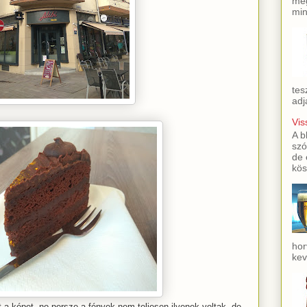
meg
min
tes
adj
Vis
A b
szó
de 
kös
hor
kev
 a képet, no persze a fények nem teljesen ilyenek voltak, de