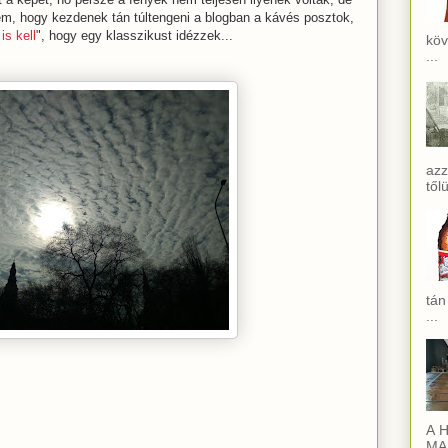
rzem, hogy kezdenek tán túltengeni a blogban a kávés posztok,
is kell
", hogy egy klasszikust idézzek...
köv
...
azz
től
tán
...
A H
MAI