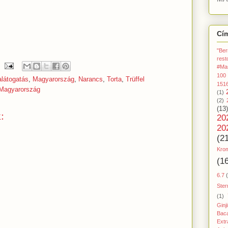
Cí
"Ber
rest
#Ma
100
látogatás
,
Magyarország
,
Narancs
,
Torta
,
Trüffel
151
 Magyarország
(1)
(2)
(13)
:
20
20
(2
Kro
(1
6.7
Ster
(1)
Ginj
Baca
Extr