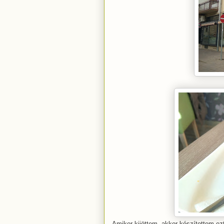
Amikor kijöttem, akkor készítettem ezt