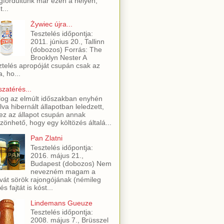
fordultunk már ezen a helyen,
t...
Żywiec újra...
Tesztelés időpontja:
2011. június 20., Tallinn
(dobozos) Forrás: The
Brooklyn Nester A
ztelés apropóját csupán csak az
a, ho...
szatérés...
log az elmúlt időszakban enyhén
lva hibernált állapotban leledzett,
ez az állapot csupán annak
zönhető, hogy egy költözés általá...
Pan Zlatni
Tesztelés időpontja:
2016. május 21.,
Budapest (dobozos) Nem
nevezném magam a
vát sörök rajongójának (némileg
és fajtát is kóst...
Lindemans Gueuze
Tesztelés időpontja:
2008. május 7., Brüsszel