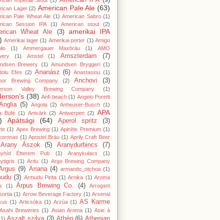
American IPA
(9)
ican Imperial Stout
(1)
American Pale Ale
(63)
rican Lager
(2)
ican Pale Wheat Ale
(1)
American Sabro
(1)
rican Session IPA
(1)
American stout
(2)
amerikai IPA
rican Wheat Ale
(3)
)
Amerikai lager
(1)
Amerikai porter
(1)
Amigo
lo
(1)
Ammergauer Maxbräu
(1)
AMO
Amszterdam
(7)
wery
(1)
Amstel
(1)
ndsen Brewery
(1)
Amundsen Bryggeri
(1)
Ananász
(6)
dolu Efes
(2)
Anastasiou
(1)
Anchovi
(3)
hor Brewing Company
(2)
erson Valley Brewing Company
(1)
erson's
(38)
Anfi beach
(1)
Angelo Poretti
Anglia
(5)
Angola
(2)
Anheuser-Busch
(1)
APA
a Büfé
(1)
Antvärk
(2)
Antwerpen
(2)
)
Apátsági
(64)
Aperol spritz
(3)
te
(1)
Apex Brewing
(1)
Apinītis Premium
(1)
koronas
(1)
Apostel Bräu
(1)
Aprily Craft Beer
Arany Ászok
(5)
Aranydurbincs
(7)
nyhíd Étterem Pub
(1)
Aranykulacs
(1)
ytigris
(1)
Ardu
(1)
Argo Brewing Company
Argus
(9)
Ariana
(4)
armando_otchoa
(1)
mudu
(3)
Armudu Pirita
(1)
Arnika
(1)
Aroma
Ārpus Brewing Co.
(4)
s
(1)
Arrogant
ortia
(1)
Arrow Beverage Factory
(1)
Arsenal
AS Karme
kus
(1)
Articsóka
(1)
Arzúa
(1)
Asahi Breweries
(1)
Asian Aroma
(1)
Asie à
Aszalt szilva
(3)
Athén
(6)
Athenian
(1)