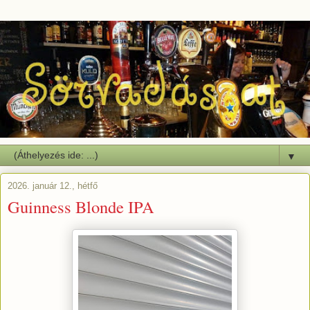
▼
2026. január 12., hétfő
Guinness Blonde IPA