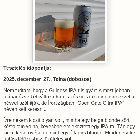
Tesztelés időpontja:
2025. december 27., Tolna (dobozos)
Nem tudtam, hogy a Guiness IPA-t is gyárt, s most jobban
utánanézve két változatban is készül: a kontinensre ezzel a
névvel szállítják, de Írországban "Open Gate Citra IPA"
néven kell keresni...
Ízre nekem kicsit olyan volt, mintha egy belga blonde sört
kóstoltam volna, kevésbbé emlékeztettt egy IPA-ra. Tán egy
kicsit kesernyésebb, mint egy átlagos blonde. Mindenesetre
halászléfőzéshez tökéletes volt...