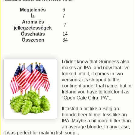
Megjelenés
6
Íz
7
Aroma és
7
jellegzetességek
Összhatás
14
Összesen
34
I didn't know that Guinness also
makes an IPA, and now that I've
looked into it, it comes in two
versions: it's shipped to the
continent under that name, but in
Ireland you have to look for it as
"Open Gate Citra IPA"...
It tasted a bit like a Belgian
blonde beer to me, less like an
IPA. Maybe a bit more bitter than
an average blonde. In any case,
it was perfect for making fish soup...