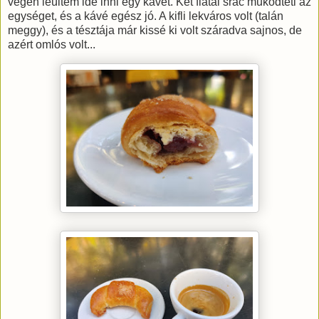
végén leültem ide inni egy kávét. Két fiatal srác működteti az
egységet, és a kávé egész jó. A kifli lekváros volt (talán
meggy), és a tésztája már kissé ki volt száradva sajnos, de
azért omlós volt...