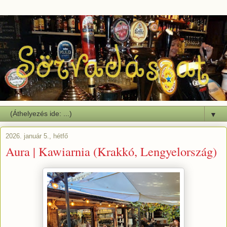
▼
2026. január 5., hétfő
Aura | Kawiarnia (Krakkó, Lengyelország)