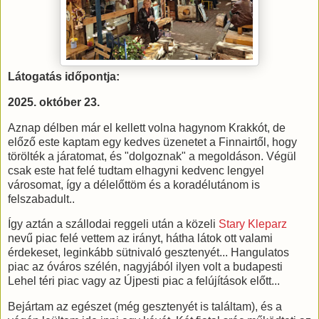
Látogatás időpontja:
2025. október 23.
Aznap délben már el kellett volna hagynom Krakkót, de
előző este kaptam egy kedves üzenetet a Finnairtől, hogy
törölték a járatomat, és "dolgoznak" a megoldáson. Végül
csak este hat felé tudtam elhagyni kedvenc lengyel
városomat, így a délelőttöm és a koradélutánom is
felszabadult..
Így aztán a szállodai reggeli után a közeli
Stary Kleparz
nevű piac felé vettem az irányt, hátha látok ott valami
érdekeset, leginkább sütnivaló gesztenyét... Hangulatos
piac az óváros szélén, nagyjából ilyen volt a budapesti
Lehel téri piac vagy az Újpesti piac a felújítások előtt...
Bejártam az egészet (még gesztenyét is találtam), és a