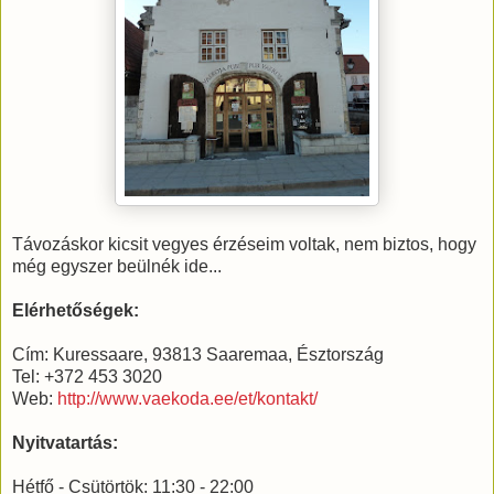
Távozáskor kicsit vegyes érzéseim voltak, nem biztos, hogy
még egyszer beülnék ide...
Elérhetőségek:
Cím: Kuressaare, 93813 Saaremaa, Észtország
Tel: +372 453 3020
Web:
http://www.vaekoda.ee/et/kontakt/
Nyitvatartás:
Hétfő - Csütörtök: 11:30 - 22:00