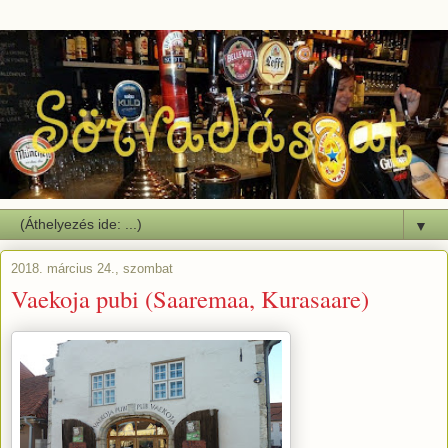
▼
2018. március 24., szombat
Vaekoja pubi (Saaremaa, Kurasaare)