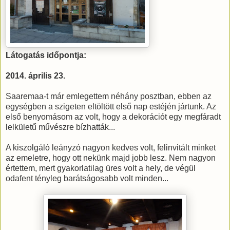
Látogatás időpontja:
2014. április 23.
Saaremaa-t már emlegettem néhány posztban, ebben az
egységben a szigeten eltöltött első nap estéjén jártunk. Az
első benyomásom az volt, hogy a dekorációt egy megfáradt
lelkületű művészre bízhatták...
A kiszolgáló leányzó nagyon kedves volt, felinvitált minket
az emeletre, hogy ott nekünk majd jobb lesz. Nem nagyon
értettem, mert gyakorlatilag üres volt a hely, de végül
odafent tényleg barátságosabb volt minden...