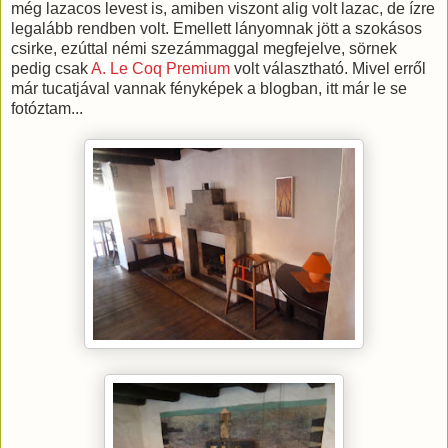
még lazacos levest is, amiben viszont alig volt lazac, de ízre
legalább rendben volt. Emellett lányomnak jött a szokásos
csirke, ezúttal némi szezámmaggal megfejelve, sörnek
pedig csak
A. Le Coq Premium
volt választható. Mivel erről
már tucatjával vannak fényképek a blogban, itt már le se
fotóztam...