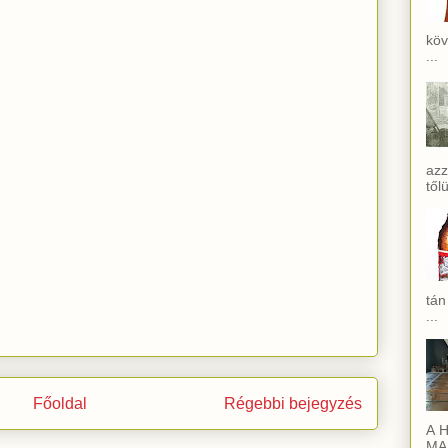
köv
...
azz
től
tán
...
Főoldal
Régebbi bejegyzés
A H
MAI