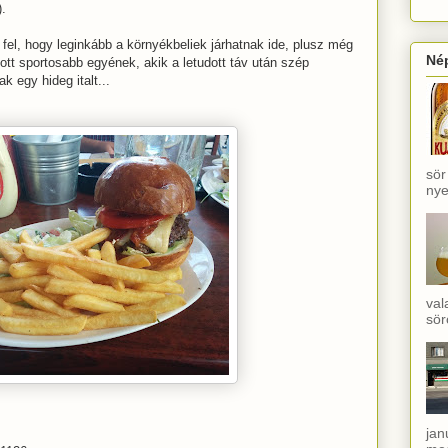
).
t fel, hogy leginkább a környékbeliek járhatnak ide, plusz még
Né
ott sportosabb egyének, akik a letudott táv után szép
 egy hideg italt...
sör
nye
val
sör
jan