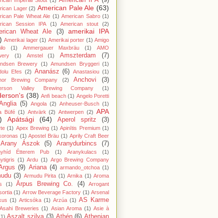
American IPA
(9)
ican Imperial Stout
(1)
American Pale Ale
(63)
rican Lager
(2)
ican Pale Wheat Ale
(1)
American Sabro
(1)
rican Session IPA
(1)
American stout
(2)
amerikai IPA
rican Wheat Ale
(3)
)
Amerikai lager
(1)
Amerikai porter
(1)
Amigo
lo
(1)
Ammergauer Maxbräu
(1)
AMO
Amszterdam
(7)
wery
(1)
Amstel
(1)
ndsen Brewery
(1)
Amundsen Bryggeri
(1)
Ananász
(6)
dolu Efes
(2)
Anastasiou
(1)
Anchovi
(3)
hor Brewing Company
(2)
erson Valley Brewing Company
(1)
erson's
(38)
Anfi beach
(1)
Angelo Poretti
Anglia
(5)
Angola
(2)
Anheuser-Busch
(1)
APA
a Büfé
(1)
Antvärk
(2)
Antwerpen
(2)
)
Apátsági
(64)
Aperol spritz
(3)
te
(1)
Apex Brewing
(1)
Apinītis Premium
(1)
koronas
(1)
Apostel Bräu
(1)
Aprily Craft Beer
Arany Ászok
(5)
Aranydurbincs
(7)
nyhíd Étterem Pub
(1)
Aranykulacs
(1)
ytigris
(1)
Ardu
(1)
Argo Brewing Company
Argus
(9)
Ariana
(4)
armando_otchoa
(1)
mudu
(3)
Armudu Pirita
(1)
Arnika
(1)
Aroma
Ārpus Brewing Co.
(4)
s
(1)
Arrogant
ortia
(1)
Arrow Beverage Factory
(1)
Arsenal
AS Karme
kus
(1)
Articsóka
(1)
Arzúa
(1)
Asahi Breweries
(1)
Asian Aroma
(1)
Asie à
Aszalt szilva
(3)
Athén
(6)
Athenian
(1)