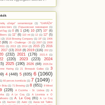
mkék
nelių užeiga" senamiestyje
(1)
"GARĀŽA"
orāns-bārs
(1)
(Горьковская пивоварня
(1)
1
(24)
10
(37)
0
(8)
10°
(6)
shTag
(1)
11°
(6)
12°
(5)
 Beers
(1)
110 ml
(1)
12
(1)
6
(2)
1516 Brewing Company
(1)
18°
(1)
1906
2
(69)
20 - Challenge - 20
(1)
2007
(1)
2008
2015
(7)
2016
2011
(1)
2013
(2)
2014
(2)
2019
(116)
2017
(13)
2018
(8)
202
(1)
20
(232)
2021
(176)
2021.6
(1)
22
(220)
2023
(223)
2024
15)
2025
(190)
2026
(68)
2026.De
3
mme Haring
(1)
21 Brewpub Gallas
(1)
6
(1060)
69)
4
(448)
5
(835)
7
(1049)
(1)
60 perces komlózás
(1)
7
8
(651)
n Bräu
(1)
71 Brewing
(2)
8 Wired
9
(228)
A Cozinha - Sr. Lisboa
(1)
A
inha
(1)
A Le Coq
(1)
A Licorista e O
A. Le Coq
(81)
lhoeiro
(1)
A. Le Coq
a
(2)
Aachen
(2)
Aalst
(1)
Aasia toit Tallinn