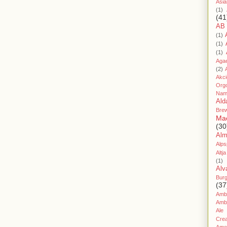
Asia
(1)
(41
AB
(1)
(1)
(1)
Aga
(2)
Akc
Org
Nam
Ald
Bre
Ma
(30
Al
Alps
Altja
(1)
Alv
Bur
(37
Amb
Amb
Ale
Cre