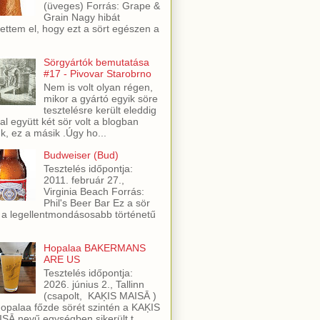
(üveges) Forrás: Grape &
Grain Nagy hibát
ettem el, hogy ezt a sört egészen a
Sörgyártók bemutatása
#17 - Pivovar Starobrno
Nem is volt olyan régen,
mikor a gyártó egyik söre
tesztelésre került eleddig
al együtt két sör volt a blogban
ük, ez a másik .Úgy ho...
Budweiser (Bud)
Tesztelés időpontja:
2011. február 27.,
Virginia Beach Forrás:
Phil's Beer Bar Ez a sör
 a legellentmondásosabb történetű
Hopalaa BAKERMANS
ARE US
Tesztelés időpontja:
2026. június 2., Tallinn
(csapolt, KAĶIS MAISĀ )
opalaa főzde sörét szintén a KAĶIS
SĀ nevű egységben sikerült t...