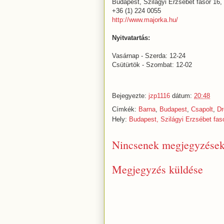
Budapest, Szilágyi Erzsébet fasor 16,
+36 (1) 224 0055
http://www.majorka.hu/
Nyitvatartás:
Vasárnap - Szerda: 12-24
Csütürtök - Szombat: 12-02
Bejegyezte:
jzp1116
dátum:
20:48
Címkék:
Barna
,
Budapest
,
Csapolt
,
Dr
Hely:
Budapest, Szilágyi Erzsébet fas
Nincsenek megjegyzések
Megjegyzés küldése