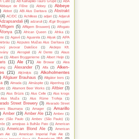
n Cafe
(1)
AB Kalnapilio-Tauro Grupė
(1)
ABA
Abbeye
Abbaye de Flône
(1)
Abbey
(1)
)
Abstrakt
Abbot
(1)
ABi Alus Daritava
(2)
(4)
AC/DC
(1)
Achilleas
(1)
adjari
(1)
Adjaruli
Adzapsandali
(4)
adzaruli
(1)
Ægir Bryggeri
Affligem
(5)
Affligem Brouwerij
(1)
Affogato
Áfonya
(13)
African Queen
(1)
Afrika
(1)
ete
(1)
Agavé
(1)
Aguarela
(1)
Ailyak
(2)
AIPA
Airbräu
(1)
Aizputes Muižas Alus Darītava
(1)
iový pivovar Dalešice
(1)
Akdepo Kft.
ovány
(1)
Akrogiali
(1)
Al Dente
(1)
Alaus
ai
(1)
Albani Bryggerierne
(2)
Albert Heijn
(1)
Ale
(71)
aris
(11)
Ale Browar
(1)
Alea
Alken-
Alexander
(7)
wing
(1)
Alfa
(2)
es
(21)
Alkoholmentes
Alķīmiķis
(1)
)
Allgäuer Brauhaus
(5)
Alligátor bors
(1)
ma
(9)
Almada
(1)
Almáspite
(1)
Alpenhog
(1)
Altbier
(3)
pitz
(2)
Altamont Beer Works
(1)
(1)
Alus Brūzis
(1)
Alus Celle
(1)
Alus krogs
Alus Muiža
(1)
Alus Rūme Trofeja
(1)
arado Street Brewery
(3)
Alvarado Street
Amarillo
gers Blaumaņa
(1)
Amager
(1)
)
Amber
(19)
Amber Ale
(12)
Ambev
(1)
ev (São Paulo
(1)
Ambev (São Paulo)
(1)
rée
(2)
ameijoas à Bulhão Pato
(1)
American
American Blond Ale
(3)
(1)
American
am Ale
(1)
American Imperial Pale Ale
(2)