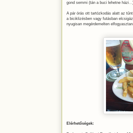
gond semmi (tán a buci lehetne házi...
A pár órás ott tartózkodás alatt az tűn
a biciklizésben vagy futásban elcsigáz
nyugisan megérdemelten elfogyasztanak
Elérhetőségek: