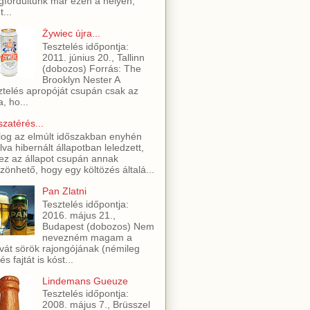
fordultunk már ezen a helyen,
t...
Żywiec újra...
Tesztelés időpontja:
2011. június 20., Tallinn
(dobozos) Forrás: The
Brooklyn Nester A
ztelés apropóját csupán csak az
a, ho...
szatérés...
log az elmúlt időszakban enyhén
lva hibernált állapotban leledzett,
ez az állapot csupán annak
zönhető, hogy egy költözés általá...
Pan Zlatni
Tesztelés időpontja:
2016. május 21.,
Budapest (dobozos) Nem
nevezném magam a
vát sörök rajongójának (némileg
és fajtát is kóst...
Lindemans Gueuze
Tesztelés időpontja:
2008. május 7., Brüsszel