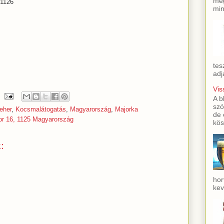
meg
 1126
min
tes
adj
Vis
A b
szó
eher
,
Kocsmalátogatás
,
Magyarország
,
Majorka
de 
or 16, 1125 Magyarország
kös
:
hor
kev