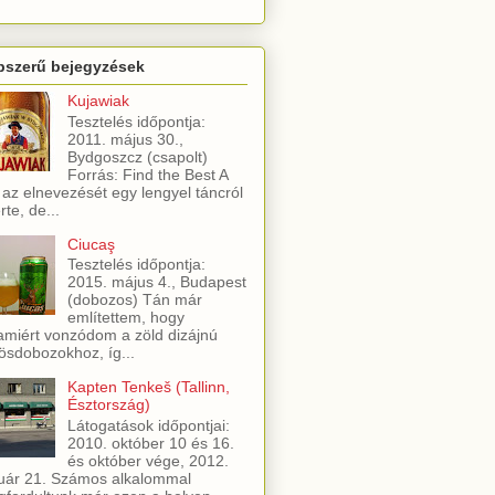
pszerű bejegyzések
Kujawiak
Tesztelés időpontja:
2011. május 30.,
Bydgoszcz (csapolt)
Forrás: Find the Best A
 az elnevezését egy lengyel táncról
rte, de...
Ciucaş
Tesztelés időpontja:
2015. május 4., Budapest
(dobozos) Tán már
említettem, hogy
amiért vonzódom a zöld dizájnú
ösdobozokhoz, íg...
Kapten Tenkeš (Tallinn,
Észtország)
Látogatások időpontjai:
2010. október 10 és 16.
és október vége, 2012.
uár 21. Számos alkalommal