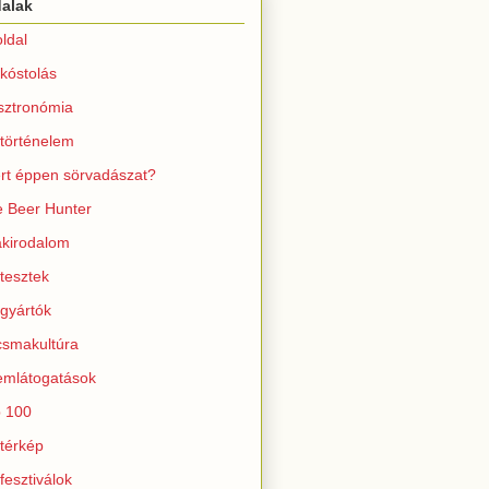
dalak
ldal
kóstolás
sztronómia
történelem
rt éppen sörvadászat?
 Beer Hunter
kirodalom
tesztek
gyártók
smakultúra
mlátogatások
 100
térkép
fesztiválok