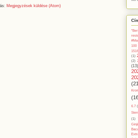
zás:
Megjegyzések küldése (Atom)
Cí
"Ber
rest
#Ma
100
151
(1)
(2)
(13)
20
20
(2
Kro
(1
6.7
Ster
(1)
Ginj
Baca
Extr