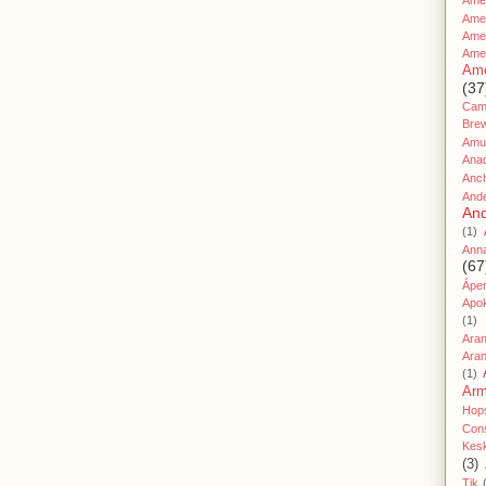
Amer
Ame
Amer
Ame
Ame
(37
Cami
Bre
Amu
Ana
Anc
And
And
(1)
Ann
(67
Áper
Apo
(1)
Ara
Aran
(1)
Ar
Hop
Cons
Kes
(3)
Tik