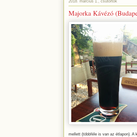
2018. március 1., csütörtök
Majorka Kávézó (Budape
mellett (többféle is van az étlapon). A