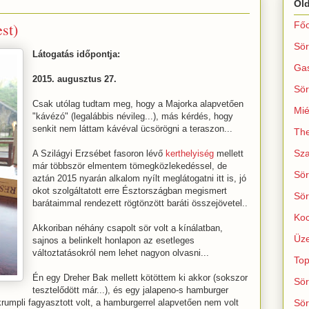
Ol
st)
Főo
Sör
Látogatás időpontja:
Ga
2015. augusztus 27.
Sör
Csak utólag tudtam meg, hogy a Majorka alapvetően
Mié
"kávézó" (legalábbis névileg...), más kérdés, hogy
senkit nem láttam kávéval ücsörögni a teraszon...
The
Sza
A Szilágyi Erzsébet fasoron lévő
kerthelyiség
mellett
már többször elmentem tömegközlekedéssel, de
Sör
aztán 2015 nyarán alkalom nyílt meglátogatni itt is, jó
okot szolgáltatott erre Észtországban megismert
Sör
barátaimmal rendezett rögtönzött baráti összejövetel..
Koc
Akkoriban néhány csapolt sör volt a kínálatban,
Üze
sajnos a belinkelt honlapon az esetleges
változtatásokról nem lehet nagyon olvasni...
Top
Én egy Dreher Bak mellett kötöttem ki akkor (sokszor
Sör
tesztelődött már...), és egy jalapeno-s hamburger
 krumpli fagyasztott volt, a hamburgerrel alapvetően nem volt
Sör