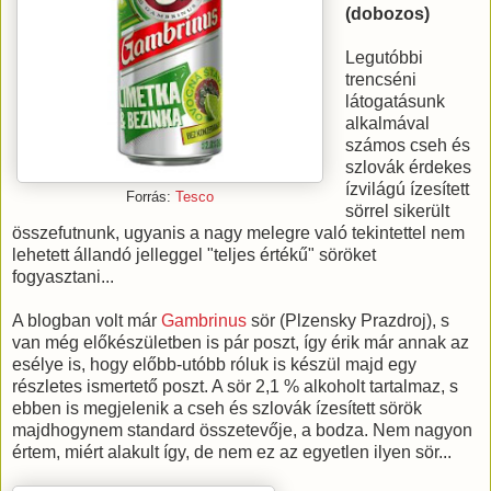
(dobozos)
Legutóbbi
trencséni
látogatásunk
alkalmával
számos cseh és
szlovák érdekes
ízvilágú ízesített
Forrás:
Tesco
sörrel sikerült
összefutnunk, ugyanis a nagy melegre való tekintettel nem
lehetett állandó jelleggel "teljes értékű" söröket
fogyasztani...
A blogban volt már
Gambrinus
sör (Plzensky Prazdroj), s
van még előkészületben is pár poszt, így érik már annak az
esélye is, hogy előbb-utóbb róluk is készül majd egy
részletes ismertető poszt. A sör 2,1 % alkoholt tartalmaz, s
ebben is megjelenik a cseh és szlovák ízesített sörök
majdhogynem standard összetevője, a bodza. Nem nagyon
értem, miért alakult így, de nem ez az egyetlen ilyen sör...