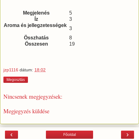
Megjelenés
5
Íz
3
Aroma és jellegzetességek
3
Összhatás
8
Összesen
19
jzp1116
dátum:
18:02
Megosztás
Nincsenek megjegyzések:
Megjegyzés küldése
‹
›
Főoldal