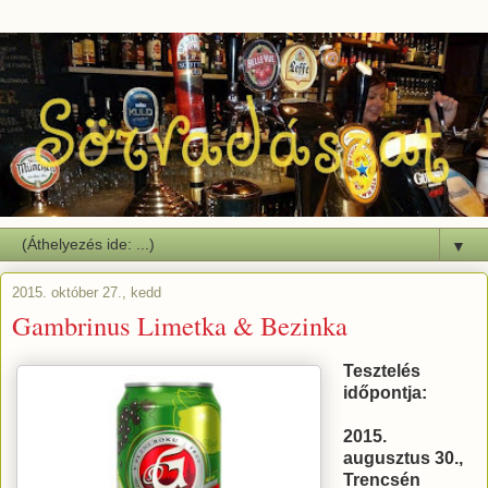
▼
2015. október 27., kedd
Gambrinus Limetka & Bezinka
Tesztelés
időpontja:
2015.
augusztus 30.,
Trencsén