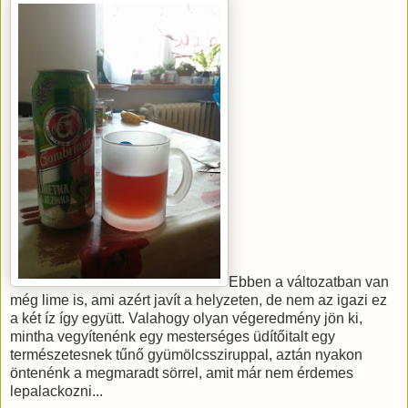
Ebben a változatban van
még lime is, ami azért javít a helyzeten, de nem az igazi ez
a két íz így együtt. Valahogy olyan végeredmény jön ki,
mintha vegyítenénk egy mesterséges üdítőitalt egy
természetesnek tűnő gyümölcssziruppal, aztán nyakon
öntenénk a megmaradt sörrel, amit már nem érdemes
lepalackozni...