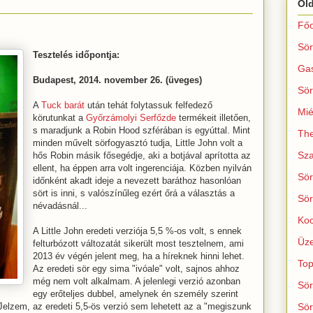
Ol
Főo
Sör
Tesztelés időpontja:
Ga
Budapest, 2014. november 26. (üveges)
Sör
A
Tuck barát
után tehát folytassuk felfedező
Mié
körutunkat a
Győrzámolyi Serfőzde
termékeit illetően,
s maradjunk a Robin Hood szférában is egyúttal. Mint
The
minden művelt sörfogyasztó tudja, Little John volt a
Sza
hős Robin másik fősegédje, aki a botjával aprította az
ellent, ha éppen arra volt ingerenciája. Közben nyilván
Sör
időnként akadt ideje a nevezett baráthoz hasonlóan
sört is inni, s valószínűleg ezért őrá a választás a
Sör
névadásnál...
Koc
A Little John eredeti verziója 5,5 %-os volt, s ennek
Üze
felturbózott változatát sikerült most tesztelnem, ami
2013 év végén jelent meg, ha a híreknek hinni lehet.
Top
Az eredeti sör egy sima "ivóale" volt, sajnos ahhoz
még nem volt alkalmam. A jelenlegi verzió azonban
Sör
egy erőteljes dubbel, amelynek én személy szerint
 Jelzem, az eredeti 5,5-ös verzió sem lehetett az a "megiszunk
Sör