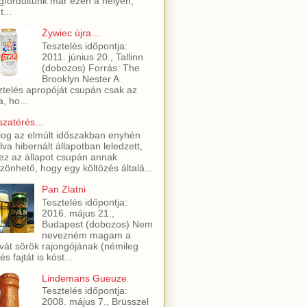
fordultunk már ezen a helyen,
t...
Żywiec újra...
Tesztelés időpontja:
2011. június 20., Tallinn
(dobozos) Forrás: The
Brooklyn Nester A
ztelés apropóját csupán csak az
a, ho...
szatérés...
log az elmúlt időszakban enyhén
lva hibernált állapotban leledzett,
ez az állapot csupán annak
zönhető, hogy egy költözés általá...
Pan Zlatni
Tesztelés időpontja:
2016. május 21.,
Budapest (dobozos) Nem
nevezném magam a
vát sörök rajongójának (némileg
és fajtát is kóst...
Lindemans Gueuze
Tesztelés időpontja:
2008. május 7., Brüsszel