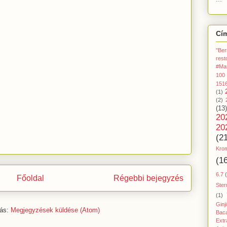
Cí
"Ber
rest
#Ma
100
151
(1)
(2)
(13)
20
20
(2
Kro
(1
6.7
Főoldal
Régebbi bejegyzés
Ster
(1)
Ginj
zás:
Megjegyzések küldése (Atom)
Baca
Extr