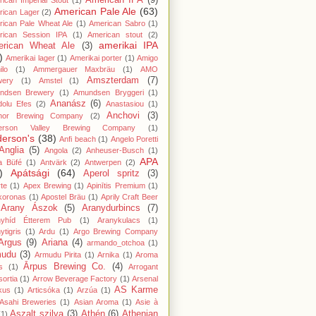
American IPA
(9)
ican Imperial Stout
(1)
American Pale Ale
(63)
rican Lager
(2)
ican Pale Wheat Ale
(1)
American Sabro
(1)
rican Session IPA
(1)
American stout
(2)
amerikai IPA
rican Wheat Ale
(3)
)
Amerikai lager
(1)
Amerikai porter
(1)
Amigo
lo
(1)
Ammergauer Maxbräu
(1)
AMO
Amszterdam
(7)
wery
(1)
Amstel
(1)
ndsen Brewery
(1)
Amundsen Bryggeri
(1)
Ananász
(6)
dolu Efes
(2)
Anastasiou
(1)
Anchovi
(3)
hor Brewing Company
(2)
erson Valley Brewing Company
(1)
erson's
(38)
Anfi beach
(1)
Angelo Poretti
Anglia
(5)
Angola
(2)
Anheuser-Busch
(1)
APA
a Büfé
(1)
Antvärk
(2)
Antwerpen
(2)
)
Apátsági
(64)
Aperol spritz
(3)
te
(1)
Apex Brewing
(1)
Apinītis Premium
(1)
koronas
(1)
Apostel Bräu
(1)
Aprily Craft Beer
Arany Ászok
(5)
Aranydurbincs
(7)
nyhíd Étterem Pub
(1)
Aranykulacs
(1)
ytigris
(1)
Ardu
(1)
Argo Brewing Company
Argus
(9)
Ariana
(4)
armando_otchoa
(1)
mudu
(3)
Armudu Pirita
(1)
Arnika
(1)
Aroma
Ārpus Brewing Co.
(4)
s
(1)
Arrogant
ortia
(1)
Arrow Beverage Factory
(1)
Arsenal
AS Karme
kus
(1)
Articsóka
(1)
Arzúa
(1)
Asahi Breweries
(1)
Asian Aroma
(1)
Asie à
Aszalt szilva
(3)
Athén
(6)
Athenian
(1)