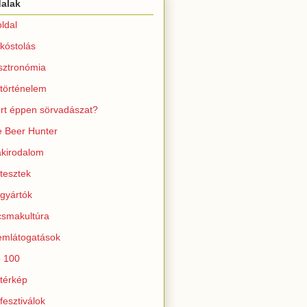
dalak
ldal
kóstolás
sztronómia
történelem
rt éppen sörvadászat?
 Beer Hunter
kirodalom
tesztek
gyártók
smakultúra
mlátogatások
 100
térkép
fesztiválok