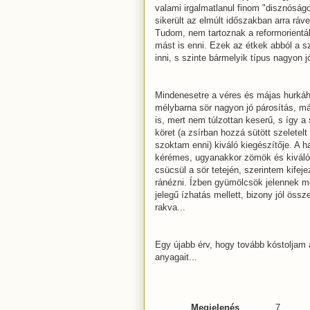
valami irgalmatlanul finom "disznóság
sikerült az elmúlt időszakban arra rá
Tudom, nem tartoznak a reformorientált
mást is enni. Ezek az étkek abból a s
inni, s szinte bármelyik típus nagyon jó
Mindenesetre a véres és májas hurká
mélybarna sör nagyon jó párosítás, má
is, mert nem túlzottan keserű, s így a 
köret (a zsírban hozzá sütött szeletel
szoktam enni) kiváló kiegészítője. A h
kérémes, ugyanakkor zömök és kiváló
csücsül a sör tetején, szerintem kifeje
ránézni. Ízben gyümölcsök jelennek m
jelegű ízhatás mellett, bizony jól össz
rakva...
Egy újabb érv, hogy tovább kóstoljam 
anyagait...
Megjelenés
7