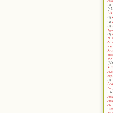
Asia
(1)
(41
AB
(1)
(1)
(1)
Aga
(2)
Akc
Org
Nam
Ald
Bre
Ma
(30
Al
Alps
Altja
(1)
Alv
Bur
(37
Amb
Amb
Ale
Cre