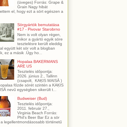
(üveges) Forrás: Grape &
Grain Nagy hibát
ettem el, hogy ezt a sört egészen a
Sörgyártók bemutatása
#17 - Pivovar Starobrno
Nem is volt olyan régen,
mikor a gyártó egyik söre
tesztelésre került eleddig
al együtt két sör volt a blogban
ük, ez a másik .Úgy ho...
Hopalaa BAKERMANS
ARE US
Tesztelés időpontja:
2026. június 2., Tallinn
(csapolt, KAĶIS MAISĀ )
opalaa főzde sörét szintén a KAĶIS
SĀ nevű egységben sikerült t...
Budweiser (Bud)
Tesztelés időpontja:
2011. február 27.,
Virginia Beach Forrás:
Phil's Beer Bar Ez a sör
 a legellentmondásosabb történetű