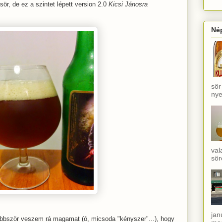
sör, de ez a szintet lépett version 2.0
Kicsi Jánosra
Né
sör
nye
val
sör
jan
többször veszem rá magamat (ó, micsoda "kényszer"...), hogy