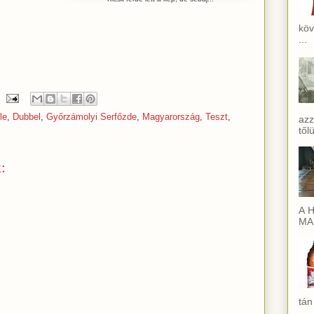
köv
...
le
,
Dubbel
,
Győrzámolyi Serfőzde
,
Magyarország
,
Teszt
,
azz
től
:
A H
MAI
tán
...