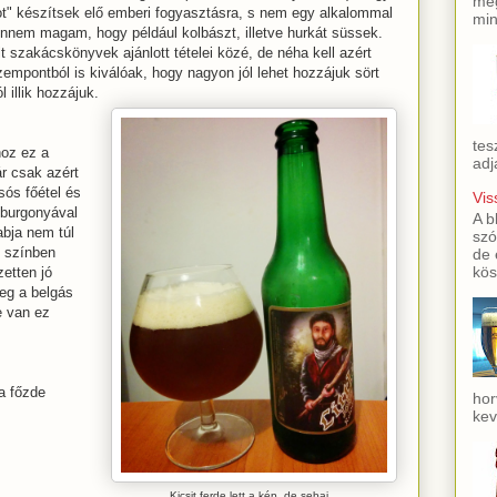
meg
ot" készítsek elő emberi fogyasztásra, s nem egy alkalommal
min
vennem magam, hogy például kolbászt, illetve hurkát süssek.
 szakácskönyvek ajánlott tételei közé, de néha kell azért
zempontból is kiválóak, hogy nagyon jól lehet hozzájuk sört
l illik hozzájuk.
tes
hoz ez a
adj
r csak azért
sós főétel és
Vis
t burgonyával
A b
abja nem túl
szó
 színben
de 
kös
zetten jó
eg a belgás
e van ez
a főzde
hor
kev
Kicsit ferde lett a kép, de sebaj...