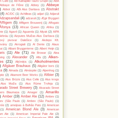
n Cafe
(1)
AB Kalnapilio-Tauro Grupė
(1)
ABA
Abbeye
Abbaye de Flône
(1)
Abbey
(1)
)
Abstrakt
Abbot
(1)
ABi Alus Daritava
(2)
(4)
AC/DC
(1)
Achilleas
(1)
adjari
(1)
Adjaruli
Adzapsandali
(4)
adzaruli
(1)
Ægir Bryggeri
Affligem
(5)
Affligem Brouwerij
(1)
Affogato
Áfonya
(13)
African Queen
(1)
Afrika
(1)
ete
(1)
Agavé
(1)
Aguarela
(1)
Ailyak
(2)
AIPA
Airbräu
(1)
Aizputes Muižas Alus Darītava
(1)
iový pivovar Dalešice
(1)
Akdepo Kft.
ovány
(1)
Akrogiali
(1)
Al Dente
(1)
Alaus
ai
(1)
Albani Bryggerierne
(2)
Albert Heijn
(1)
Ale
(71)
aris
(11)
Ale Browar
(1)
Alea
Alken-
Alexander
(7)
wing
(1)
Alfa
(2)
es
(21)
Alkoholmentes
Alķīmiķis
(1)
)
Allgäuer Brauhaus
(5)
Alligátor bors
(1)
ma
(9)
Almada
(1)
Almáspite
(1)
Alpenhog
(1)
Altbier
(3)
pitz
(2)
Altamont Beer Works
(1)
(1)
Alus Brūzis
(1)
Alus Celle
(1)
Alus krogs
Alus Muiža
(1)
Alus Rūme Trofeja
(1)
arado Street Brewery
(3)
Alvarado Street
Amarillo
gers Blaumaņa
(1)
Amager
(1)
)
Amber
(19)
Amber Ale
(12)
Ambev
(1)
ev (São Paulo
(1)
Ambev (São Paulo)
(1)
rée
(2)
ameijoas à Bulhão Pato
(1)
American
American Blond Ale
(3)
(1)
American
am Ale
(1)
American Imperial Pale Ale
(2)