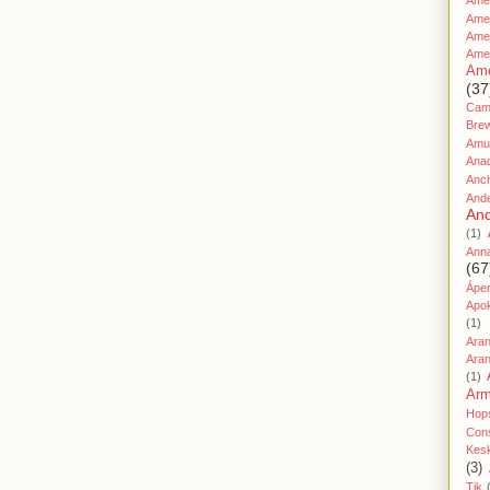
Amer
Ame
Amer
Ame
Ame
(37
Cami
Bre
Amu
Ana
Anc
And
And
(1)
Ann
(67
Áper
Apo
(1)
Ara
Aran
(1)
Ar
Hop
Cons
Kes
(3)
Tik