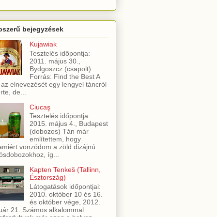
pszerű bejegyzések
Kujawiak
Tesztelés időpontja:
2011. május 30.,
Bydgoszcz (csapolt)
Forrás: Find the Best A
 az elnevezését egy lengyel táncról
rte, de...
Ciucaş
Tesztelés időpontja:
2015. május 4., Budapest
(dobozos) Tán már
említettem, hogy
amiért vonzódom a zöld dizájnú
ösdobozokhoz, íg...
Kapten Tenkeš (Tallinn,
Észtország)
Látogatások időpontjai:
2010. október 10 és 16.
és október vége, 2012.
uár 21. Számos alkalommal