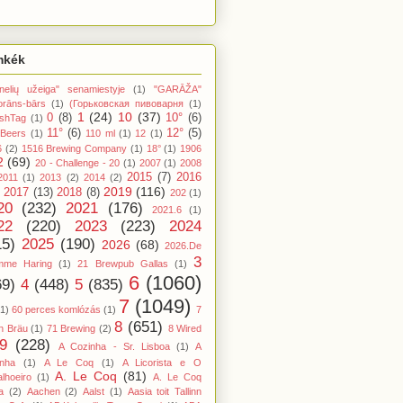
mkék
nelių užeiga" senamiestyje
(1)
"GARĀŽA"
orāns-bārs
(1)
(Горьковская пивоварня
(1)
1
(24)
10
(37)
0
(8)
10°
(6)
shTag
(1)
11°
(6)
12°
(5)
 Beers
(1)
110 ml
(1)
12
(1)
6
(2)
1516 Brewing Company
(1)
18°
(1)
1906
2
(69)
20 - Challenge - 20
(1)
2007
(1)
2008
2015
(7)
2016
2011
(1)
2013
(2)
2014
(2)
2019
(116)
2017
(13)
2018
(8)
202
(1)
20
(232)
2021
(176)
2021.6
(1)
22
(220)
2023
(223)
2024
15)
2025
(190)
2026
(68)
2026.De
3
mme Haring
(1)
21 Brewpub Gallas
(1)
6
(1060)
69)
4
(448)
5
(835)
7
(1049)
(1)
60 perces komlózás
(1)
7
8
(651)
n Bräu
(1)
71 Brewing
(2)
8 Wired
9
(228)
A Cozinha - Sr. Lisboa
(1)
A
inha
(1)
A Le Coq
(1)
A Licorista e O
A. Le Coq
(81)
lhoeiro
(1)
A. Le Coq
a
(2)
Aachen
(2)
Aalst
(1)
Aasia toit Tallinn