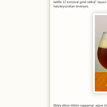
belőle 12 korsóval gond nélkül" típusú 
hatványozottan érvényes.
Mióta itthon töltöm napjaimat, egyre 