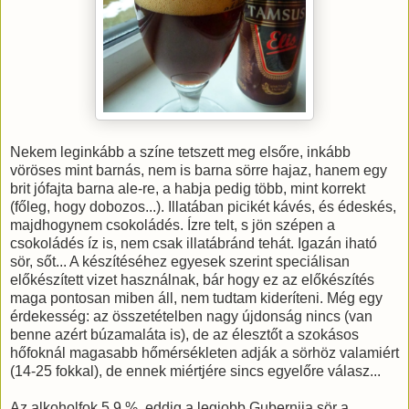
Nekem leginkább a színe tetszett meg elsőre, inkább
vöröses mint barnás, nem is barna sörre hajaz, hanem egy
brit jófajta barna ale-re, a habja pedig több, mint korrekt
(főleg, hogy dobozos...). Illatában picikét kávés, és édeskés,
majdhogynem csokoládés. Ízre telt, s jön szépen a
csokoládés íz is, nem csak illatábránd tehát. Igazán iható
sör, sőt... A készítéséhez egyesek szerint speciálisan
előkészített vizet használnak, bár hogy ez az előkészítés
maga pontosan miben áll, nem tudtam kideríteni. Még egy
érdekesség: az összetételben nagy újdonság nincs (van
benne azért búzamaláta is), de az élesztőt a szokásos
hőfoknál magasabb hőmérsékleten adják a sörhöz valamiért
(14-25 fokkal), de ennek miértjére sincs egyelőre válasz...
Az alkoholfok 5,9 %, eddig a legjobb Gubernija sör a