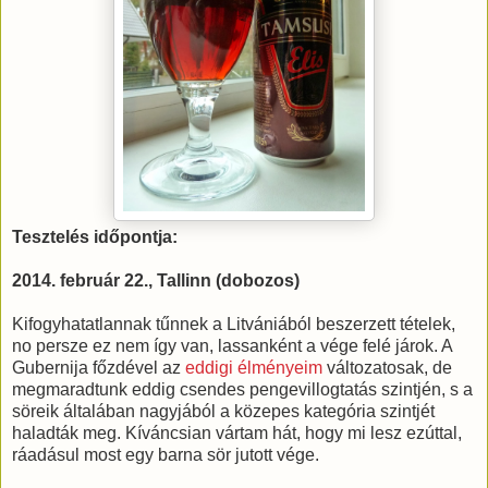
Tesztelés időpontja:
2014. február 22., Tallinn (dobozos)
Kifogyhatatlannak tűnnek a Litvániából beszerzett tételek,
no persze ez nem így van, lassanként a vége felé járok. A
Gubernija főzdével az
eddigi élményeim
változatosak, de
megmaradtunk eddig csendes pengevillogtatás szintjén, s a
söreik általában nagyjából a közepes kategória szintjét
haladták meg. Kíváncsian vártam hát, hogy mi lesz ezúttal,
ráadásul most egy barna sör jutott vége.