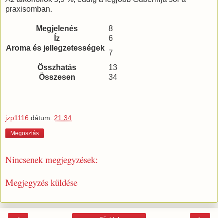
praxisomban.
Megjelenés
8
Íz
6
Aroma és jellegzetességek
7
Összhatás
13
Összesen
34
jzp1116
dátum:
21:34
Megosztás
Nincsenek megjegyzések:
Megjegyzés küldése