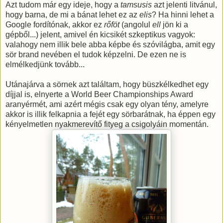
Azt tudom már egy ideje, hogy a
tamsusis
azt jelenti litvánul,
hogy barna, de mi a bánat lehet ez az
elis
? Ha hinni lehet a
Google fordítónak, akkor ez
rőföt
(angolul
ell
jön ki a
gépből...) jelent, amivel én kicsikét szkeptikus vagyok:
valahogy nem illik bele abba képbe és szóvilágba, amit egy
sör brand nevében el tudok képzelni. De ezen ne is
elmélkedjünk tovább...
Utánajárva a sörnek azt találtam, hogy büszkélkedhet egy
díjjal is, elnyerte a World Beer Championships Award
aranyérmét, ami azért mégis csak egy olyan tény, amelyre
akkor is illik felkapnia a fejét egy sörbarátnak, ha éppen egy
kényelmetlen nyakmerevítő fityeg a csigolyáin momentán.