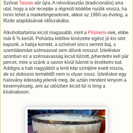
Szóval
Tauras
sör újra. A névválasztás (tradicionális) arra
utal, hogy a sör receptje a régmúlt ködébe nyúlik vissza, ha
hinni lehet a marketingeseknek, akkor az 1860-as évekig, a
főzde alapításának időszakába.
Alkoholtartalma kicsit magasabb, mint a
Pilsneris
-nek, ebbe
már 6 % került. Pohárba kitöltve kinézetre egész jó kis sört
kapunk, a habja korrekt, a színével sincs semmi baj, s
szemlátomást szénsavval sem állunk rosszul. Ízleléskor
azonban ez a szénsavasság kicsit túlzott, pihentetni kell pár
percet, mire a szánk a savon kívül bármit is érzékelni tud.
Addigra a hab nagyjából a lenti kép szintjére esett vissza,
de ez dobozos terméktől nem is olyan rossz. Ízleléskor egy
halovány édesség jelenik meg, de aztán mindent lenyom a
kesernyésség, ami az utóízben kicsit túl is leng a
kívánatoson.