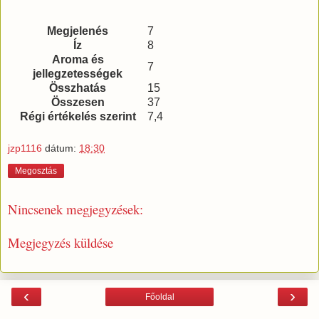
Megjelenés
7
Íz
8
Aroma és
7
jellegzetességek
Összhatás
15
Összesen
37
Régi értékelés szerint
7,4
jzp1116
dátum:
18:30
Megosztás
Nincsenek megjegyzések:
Megjegyzés küldése
‹
›
Főoldal