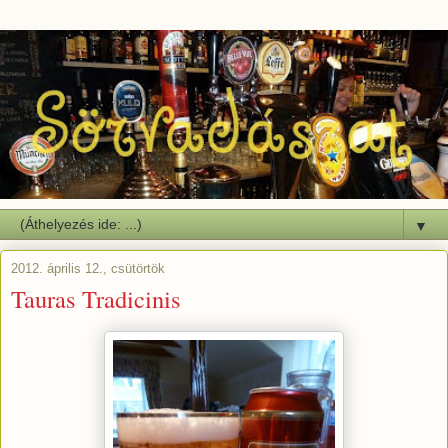
▼
2012. április 12., csütörtök
Tauras Tradicinis