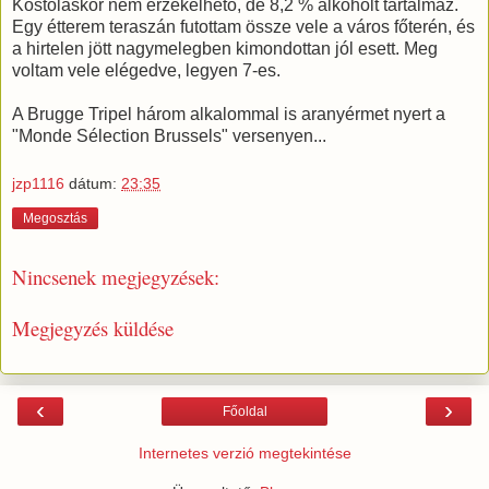
Kóstoláskor nem érzékelhető, de 8,2 % alkoholt tartalmaz.
Egy étterem teraszán futottam össze vele a város főterén, és
a hirtelen jött nagymelegben kimondottan jól esett. Meg
voltam vele elégedve, legyen 7-es.
A Brugge Tripel három alkalommal is aranyérmet nyert a
"Monde Sélection Brussels" versenyen...
jzp1116
dátum:
23:35
Megosztás
Nincsenek megjegyzések:
Megjegyzés küldése
‹
›
Főoldal
Internetes verzió megtekintése