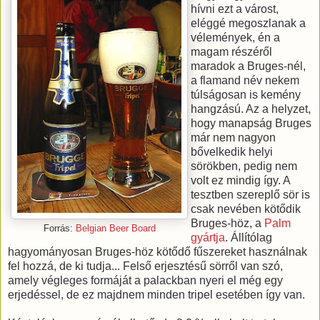
hívni ezt a várost,
eléggé megoszlanak a
vélemények, én a
magam részéről
maradok a Bruges-nél,
a flamand név nekem
túlságosan is kemény
hangzású. Az a helyzet,
hogy manapság Bruges
már nem nagyon
bővelkedik helyi
sörökben, pedig nem
volt ez mindig így. A
tesztben szereplő sör is
csak nevében kötődik
Bruges-höz, a
Palm
Forrás:
Belgian Beer Board
gyártja
. Állítólag
hagyományosan Bruges-höz kötődő fűszereket használnak
fel hozzá, de ki tudja... Felső erjesztésű sörről van szó,
amely végleges formáját a palackban nyeri el még egy
erjedéssel, de ez majdnem minden tripel esetében így van.