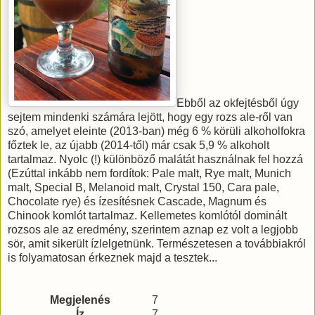
Ebből az okfejtésből úgy
sejtem mindenki számára lejött, hogy egy rozs ale-ről van
szó, amelyet eleinte (2013-ban) még 6 % körüli alkoholfokra
főztek le, az újabb (2014-től) már csak 5,9 % alkoholt
tartalmaz. Nyolc (!) különböző malátát használnak fel hozzá
(Ezúttal inkább nem fordítok: Pale malt, Rye malt, Munich
malt, Special B, Melanoid malt, Crystal 150, Cara pale,
Chocolate rye) és ízesítésnek Cascade, Magnum és
Chinook komlót tartalmaz. Kellemetes komlótól dominált
rozsos ale az eredmény, szerintem aznap ez volt a legjobb
sör, amit sikerült ízlelgetnünk. Természetesen a továbbiakról
is folyamatosan érkeznek majd a tesztek...
Megjelenés
7
Íz
7