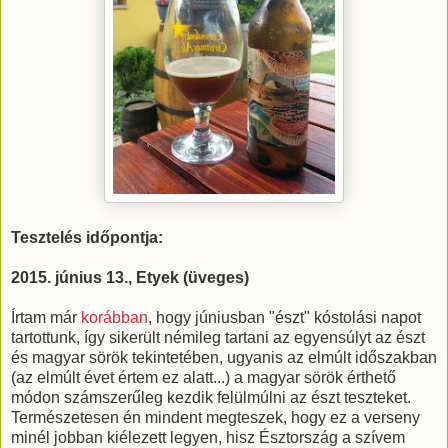
Tesztelés időpontja:
2015. június 13., Etyek (üveges)
Írtam már
korábban
, hogy júniusban "észt" kóstolási napot
tartottunk, így sikerült némileg tartani az egyensúlyt az észt
és magyar sörök tekintetében, ugyanis az elmúlt időszakban
(az elmúlt évet értem ez alatt...) a magyar sörök érthető
módon számszerűleg kezdik felülmúlni az észt teszteket.
Természetesen én mindent megteszek, hogy ez a verseny
minél jobban kiélezett legyen, hisz Észtország a szívem