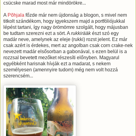
csücske marad most már mindörökre...
A
Põhjala
főzde már nem újdonság a blogon, s mivel nem
titkolt szándékom, hogy igyekszem majd a portfóliójukkal
lépést tartani, így nagy örömömre szolgált, hogy májusban
be tudtam szerezni ezt a sört. A
rukkirääk
észt szó egy
madár neve, amelynek az eleje (rukki) rozst jelent. Ez már
csak azért is érdekes, mert az angolban csak corn crake-nek
nevezett madár elsősorban a gabonával, s ezen belül is a
rozzsal bevetett mezőket részesíti előnyben. Magyarul
egyébként harisnak hívják ezt a madarat, s nekem
személyesen (amennyire tudom) még nem volt hozzá
szerencsém...