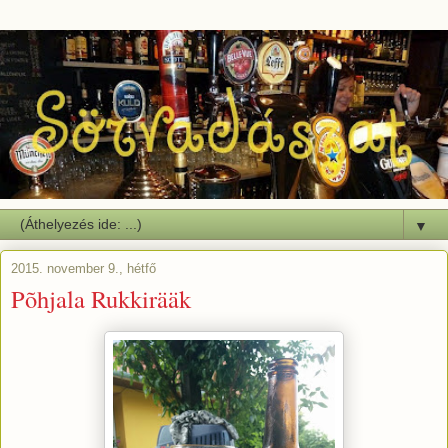
▼
2015. november 9., hétfő
Põhjala Rukkirääk