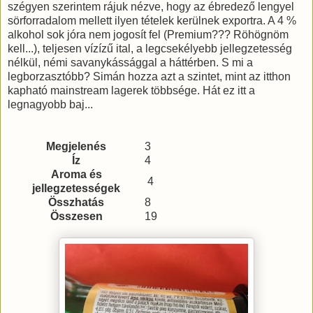
szégyen szerintem rájuk nézve, hogy az ébredező lengyel
sörforradalom mellett ilyen tételek kerülnek exportra. A 4 %
alkohol sok jóra nem jogosít fel (Premium??? Röhögnöm
kell...), teljesen vízízű ital, a legcsekélyebb jellegzetesség
nélkül, némi savanykássággal a háttérben. S mi a
legborzasztóbb? Simán hozza azt a szintet, mint az itthon
kapható mainstream lagerek többsége. Hát ez itt a
legnagyobb baj...
Megjelenés
3
Íz
4
Aroma és
4
jellegzetességek
Összhatás
8
Összesen
19