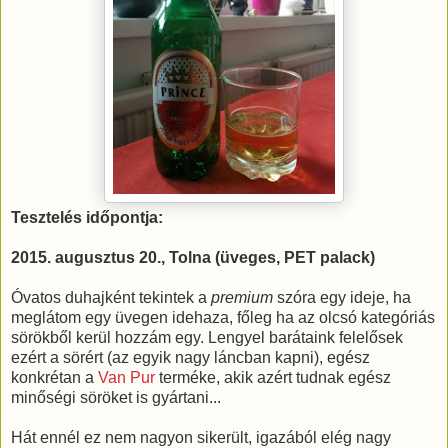
Tesztelés időpontja:
2015. augusztus 20., Tolna (üveges, PET palack)
Óvatos duhajként tekintek a
premium
szóra egy ideje, ha
meglátom egy üvegen idehaza, főleg ha az olcsó kategóriás
sörökből kerül hozzám egy. Lengyel barátaink felelősek
ezért a sörért (az egyik nagy láncban kapni), egész
konkrétan a
Van Pur
terméke, akik azért tudnak egész
minőségi söröket is gyártani...
Hát ennél ez nem nagyon sikerült, igazából elég nagy