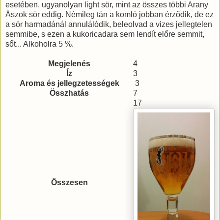
esetében, ugyanolyan light sör, mint az összes többi Arany
Ászok sör eddig. Némileg tán a komló jobban érződik, de ez
a sör harmadánál annulálódik, beleolvad a vizes jellegtelen
semmibe, s ezen a kukoricadara sem lendít előre semmit,
sőt... Alkoholra 5 %.
Megjelenés
4
Íz
3
Aroma és jellegzetességek
3
Összhatás
7
17
Összesen