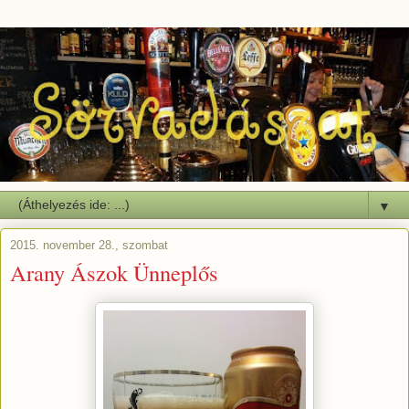
▼
2015. november 28., szombat
Arany Ászok Ünneplős