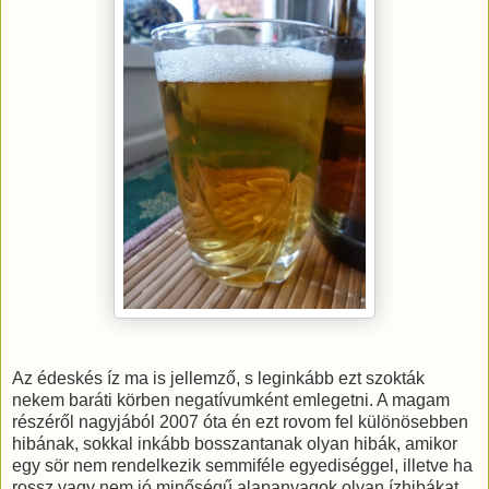
Az édeskés íz ma is jellemző, s leginkább ezt szokták
nekem baráti körben negatívumként emlegetni. A magam
részéről nagyjából 2007 óta én ezt rovom fel különösebben
hibának, sokkal inkább bosszantanak olyan hibák, amikor
egy sör nem rendelkezik semmiféle egyediséggel, illetve ha
rossz vagy nem jó minőségű alapanyagok olyan ízhibákat