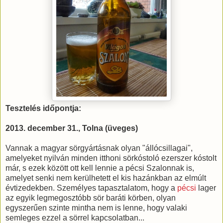
Tesztelés időpontja:
2013. december 31., Tolna (üveges)
Vannak a magyar sörgyártásnak olyan "állócsillagai",
amelyeket nyilván minden itthoni sörkóstoló ezerszer kóstolt
már, s ezek között ott kell lennie a pécsi Szalonnak is,
amelyet senki nem kerülhetett el kis hazánkban az elmúlt
évtizedekben. Személyes tapasztalatom, hogy a
pécsi
lager
az egyik legmegosztóbb sör baráti körben, olyan
egyszerűen szinte mintha nem is lenne, hogy valaki
semleges ezzel a sörrel kapcsolatban...