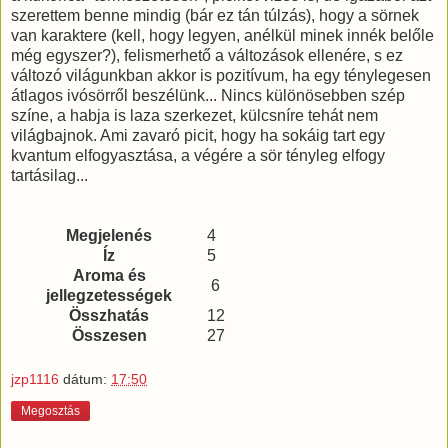
szerettem benne mindig (bár ez tán túlzás), hogy a sörnek
van karaktere (kell, hogy legyen, anélkül minek innék belőle
még egyszer?), felismerhető a változások ellenére, s ez
változó világunkban akkor is pozitívum, ha egy ténylegesen
átlagos ivósörről beszélünk... Nincs különösebben szép
színe, a habja is laza szerkezet, külcsníre tehát nem
világbajnok. Ami zavaró picit, hogy ha sokáig tart egy
kvantum elfogyasztása, a végére a sör tényleg elfogy
tartásilag...
Megjelenés
4
Íz
5
Aroma és
6
jellegzetességek
Összhatás
12
Összesen
27
jzp1116
dátum:
17:50
Megosztás