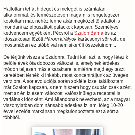
Hallottam tehát hideget és meleget is számtalan
alkalommal, és természetesen magam is rengetegszer
kóstoltam már, nehéz lenne akár megközelítő adattot is
mondani az elpusztított palackok kapcsán. Személyes
kedvencem egyébként Pécsről a
Szalon Barna
és az
időszakosan főzött
Három királyok
karácsonyi sör volt, de
mostanában ez utóbbival nem sikerült összefutnom...
De térjünk vissza a Szalonra. Tudni kell azt is, hogy létezik
belőle évek óta dobozos változat is, amelynek érdekes
módon teljesen más a karaktere, a miértre majd egy teszt
keretében térnék ki inkább, most koncentráljunk az üveges
verzióra. A sör evolúciója során sokféle ízzel találkoztam
már Szalon kapcsán, s nem hiszem hogy csupán csak azért,
mert az én ízlésem változott, valószínűleg a recepttel is
variálnak időnként. Ami állandónak nevezhető, az a magyar
viszonylatban dominánsabb édeskés íz, ami főleg 10-20
évvel ezelőtt markánsan megkülönböztette ezt a sört a
többitől.