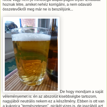
hoznak létre, amiket nehéz korrigálni, a nem odavaló
összetevőkről meg már ne is beszéljünk...
De hogy mondjam a saját
véleményemet is: én az abszolút kisebbségbe tartozom,
nagyjából neutrális nekem ez a készítmény. Ebben is ott van
a kukorica "természetesen", picikét vizes is, de igazából azt