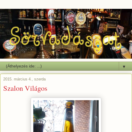
▼
2015. március 4., szerda
Szalon Világos