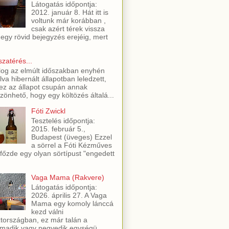
Látogatás időpontja:
2012. január 8. Hát itt is
voltunk már korábban ,
csak azért térek vissza
 egy rövid bejegyzés erejéig, mert
szatérés...
log az elmúlt időszakban enyhén
lva hibernált állapotban leledzett,
ez az állapot csupán annak
zönhető, hogy egy költözés általá...
Fóti Zwickl
Tesztelés időpontja:
2015. február 5.,
Budapest (üveges) Ezzel
a sörrel a Fóti Kézműves
főzde egy olyan sörtípust "engedett
Vaga Mama (Rakvere)
Látogatás időpontja:
2026. április 27. A Vaga
Mama egy komoly lánccá
kezd válni
tországban, ez már talán a
madik vagy negyedik egységü...