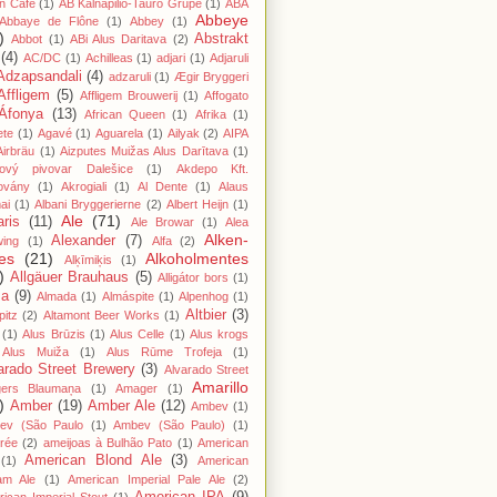
n Cafe
(1)
AB Kalnapilio-Tauro Grupė
(1)
ABA
Abbeye
Abbaye de Flône
(1)
Abbey
(1)
)
Abstrakt
Abbot
(1)
ABi Alus Daritava
(2)
(4)
AC/DC
(1)
Achilleas
(1)
adjari
(1)
Adjaruli
Adzapsandali
(4)
adzaruli
(1)
Ægir Bryggeri
Affligem
(5)
Affligem Brouwerij
(1)
Affogato
Áfonya
(13)
African Queen
(1)
Afrika
(1)
ete
(1)
Agavé
(1)
Aguarela
(1)
Ailyak
(2)
AIPA
Airbräu
(1)
Aizputes Muižas Alus Darītava
(1)
iový pivovar Dalešice
(1)
Akdepo Kft.
ovány
(1)
Akrogiali
(1)
Al Dente
(1)
Alaus
ai
(1)
Albani Bryggerierne
(2)
Albert Heijn
(1)
Ale
(71)
aris
(11)
Ale Browar
(1)
Alea
Alken-
Alexander
(7)
wing
(1)
Alfa
(2)
es
(21)
Alkoholmentes
Alķīmiķis
(1)
)
Allgäuer Brauhaus
(5)
Alligátor bors
(1)
ma
(9)
Almada
(1)
Almáspite
(1)
Alpenhog
(1)
Altbier
(3)
pitz
(2)
Altamont Beer Works
(1)
(1)
Alus Brūzis
(1)
Alus Celle
(1)
Alus krogs
Alus Muiža
(1)
Alus Rūme Trofeja
(1)
arado Street Brewery
(3)
Alvarado Street
Amarillo
gers Blaumaņa
(1)
Amager
(1)
)
Amber
(19)
Amber Ale
(12)
Ambev
(1)
ev (São Paulo
(1)
Ambev (São Paulo)
(1)
rée
(2)
ameijoas à Bulhão Pato
(1)
American
American Blond Ale
(3)
(1)
American
am Ale
(1)
American Imperial Pale Ale
(2)