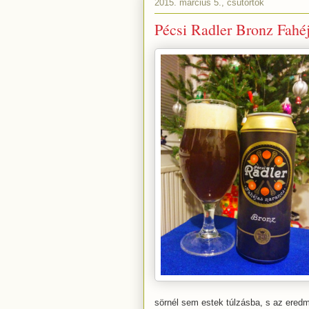
2015. március 5., csütörtök
Pécsi Radler Bronz Fahé
sörnél sem estek túlzásba, s az eredm