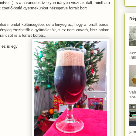
intve...), s a narancsos íz olyan irányba viszi az italt, mintha a
 csetlő-botló gyermekünket nézegetve forralt bort
Né
 első mondat költőiségébe, de a lényeg az, hogy a forralt boros
 tényleg érezhetők a gyümölcsök, s ez nem zavaró, hisz sokan
ncsot is a forralt borba...
 ez is egy
azz
től
val
sör
jan