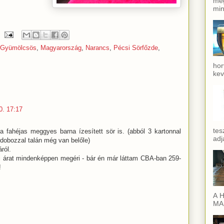
meg
min
Gyümölcsös
,
Magyarország
,
Narancs
,
Pécsi Sörfőzde
,
hor
kev
0. 17:17
tes
a fahéjas meggyes barna ízesített sör is. (abból 3 kartonnal
adj
dobozzal talán még van belőle)
ról.
si árat mindenképpen megéri - bár én már láttam CBA-ban 259-
!
A H
MAI