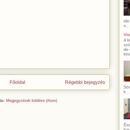
ide
s...
Vis
A b
szó
de 
kös
Főoldal
Régebbi bejegyzés
Sör
k...
zás:
Megjegyzések küldése (Atom)
Ész
har