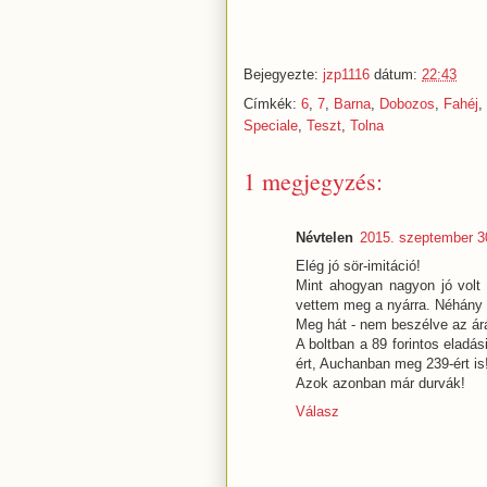
Bejegyezte:
jzp1116
dátum:
22:43
Címkék:
6
,
7
,
Barna
,
Dobozos
,
Fahéj
,
Speciale
,
Teszt
,
Tolna
1 megjegyzés:
Névtelen
2015. szeptember 3
Elég jó sör-imitáció!
Mint ahogyan nagyon jó volt 
vettem meg a nyárra. Néhány 
Meg hát - nem beszélve az árá
A boltban a 89 forintos eladá
ért, Auchanban meg 239-ért is
Azok azonban már durvák!
Válasz