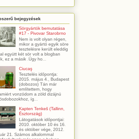
pszerű bejegyzések
Sörgyártók bemutatása
#17 - Pivovar Starobrno
Nem is volt olyan régen,
mikor a gyártó egyik söre
tesztelésre került eleddig
al együtt két sör volt a blogban
ük, ez a másik .Úgy ho...
Ciucaş
Tesztelés időpontja:
2015. május 4., Budapest
(dobozos) Tán már
említettem, hogy
amiért vonzódom a zöld dizájnú
ösdobozokhoz, íg...
Kapten Tenkeš (Tallinn,
Észtország)
Látogatások időpontjai:
2010. október 10 és 16.
és október vége, 2012.
uár 21. Számos alkalommal