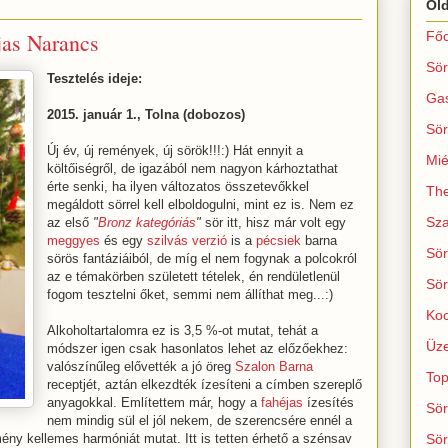
Ol
jas Narancs
Főo
Sör
Tesztelés ideje:
Ga
2015. január 1., Tolna (dobozos)
Sör
Új év, új remények, új sörök!!!:) Hát ennyit a
Mié
költőiségről, de igazából nem nagyon kárhoztathat
érte senki, ha ilyen változatos összetevőkkel
The
megáldott sörrel kell elboldogulni, mint ez is. Nem ez
Sza
az első
"
Bronz kategóriás
"
sör itt, hisz már volt egy
meggyes
és egy
szilvás verzió
is a
pécsiek
barna
Sör
sörös fantáziáiból, de míg el nem fogynak a polcokról
az e témakörben született tételek, én rendületlenül
Sör
fogom tesztelni őket, semmi nem állíthat meg...:)
Koc
Alkoholtartalomra ez is 3,5 %-ot mutat, tehát a
Üze
módszer igen csak hasonlatos lehet az előzőekhez:
valószínűleg elővették a jó öreg
Szalon Barna
Top
receptjét, aztán elkezdték ízesíteni a címben szereplő
anyagokkal. Említettem már, hogy a
fahéjas
ízesítés
Sör
nem mindig sül el jól nekem, de szerencsére ennél a
ény kellemes harmóniát mutat. Itt is tetten érhető a szénsav
Sör