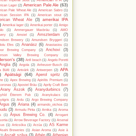
American IPA
(9)
ican Imperial Stout
(1)
American Pale Ale
(63)
rican Lager
(2)
ican Pale Wheat Ale
(1)
American Sabro
(1)
rican Session IPA
(1)
American stout
(2)
amerikai IPA
rican Wheat Ale
(3)
)
Amerikai lager
(1)
Amerikai porter
(1)
Amigo
lo
(1)
Ammergauer Maxbräu
(1)
AMO
Amszterdam
(7)
wery
(1)
Amstel
(1)
ndsen Brewery
(1)
Amundsen Bryggeri
(1)
Ananász
(6)
dolu Efes
(2)
Anastasiou
(1)
Anchovi
(3)
hor Brewing Company
(2)
erson Valley Brewing Company
(1)
erson's
(38)
Anfi beach
(1)
Angelo Poretti
Anglia
(5)
Angola
(2)
Anheuser-Busch
(1)
APA
a Büfé
(1)
Antvärk
(2)
Antwerpen
(2)
)
Apátsági
(64)
Aperol spritz
(3)
te
(1)
Apex Brewing
(1)
Apinītis Premium
(1)
koronas
(1)
Apostel Bräu
(1)
Aprily Craft Beer
Arany Ászok
(5)
Aranydurbincs
(7)
nyhíd Étterem Pub
(1)
Aranykulacs
(1)
ytigris
(1)
Ardu
(1)
Argo Brewing Company
Argus
(9)
Ariana
(4)
armando_otchoa
(1)
mudu
(3)
Armudu Pirita
(1)
Arnika
(1)
Aroma
Ārpus Brewing Co.
(4)
s
(1)
Arrogant
ortia
(1)
Arrow Beverage Factory
(1)
Arsenal
AS Karme
kus
(1)
Articsóka
(1)
Arzúa
(1)
Asahi Breweries
(1)
Asian Aroma
(1)
Asie à
Aszalt szilva
(3)
Athén
(6)
Athenian
(1)