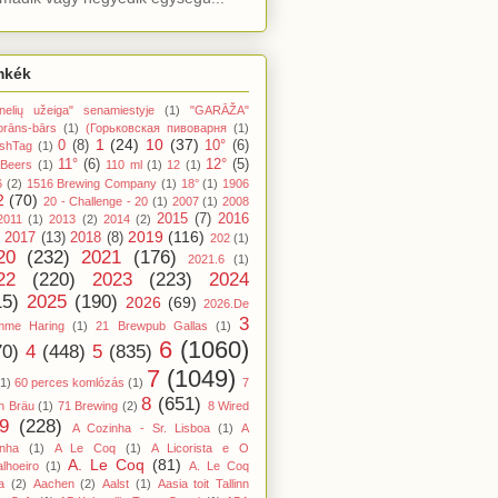
mkék
nelių užeiga" senamiestyje
(1)
"GARĀŽA"
orāns-bārs
(1)
(Горьковская пивоварня
(1)
1
(24)
10
(37)
0
(8)
10°
(6)
shTag
(1)
11°
(6)
12°
(5)
 Beers
(1)
110 ml
(1)
12
(1)
6
(2)
1516 Brewing Company
(1)
18°
(1)
1906
2
(70)
20 - Challenge - 20
(1)
2007
(1)
2008
2015
(7)
2016
2011
(1)
2013
(2)
2014
(2)
2019
(116)
2017
(13)
2018
(8)
202
(1)
20
(232)
2021
(176)
2021.6
(1)
22
(220)
2023
(223)
2024
15)
2025
(190)
2026
(69)
2026.De
3
mme Haring
(1)
21 Brewpub Gallas
(1)
6
(1060)
70)
4
(448)
5
(835)
7
(1049)
(1)
60 perces komlózás
(1)
7
8
(651)
n Bräu
(1)
71 Brewing
(2)
8 Wired
9
(228)
A Cozinha - Sr. Lisboa
(1)
A
inha
(1)
A Le Coq
(1)
A Licorista e O
A. Le Coq
(81)
lhoeiro
(1)
A. Le Coq
a
(2)
Aachen
(2)
Aalst
(1)
Aasia toit Tallinn