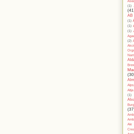
Asia
(1)
(41
AB
(1)
(1)
(1)
Aga
(2)
Akc
Org
Nam
Ald
Bre
Ma
(30
Al
Alps
Altja
(1)
Alv
Bur
(37
Amb
Amb
Ale
Cre