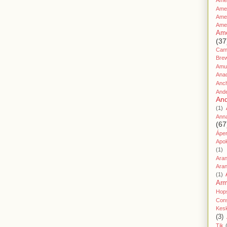
Amer
Ame
Amer
Ame
Ame
(37
Cami
Bre
Amu
Ana
Anc
And
And
(1)
Ann
(67
Áper
Apo
(1)
Ara
Aran
(1)
Ar
Hop
Cons
Kes
(3)
Tik