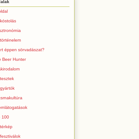
dalak
ldal
kóstolás
sztronómia
történelem
rt éppen sörvadászat?
 Beer Hunter
kirodalom
tesztek
gyártók
smakultúra
mlátogatások
 100
térkép
fesztiválok