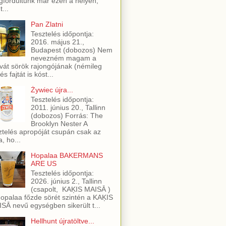
fordultunk már ezen a helyen,
t...
Pan Zlatni
Tesztelés időpontja:
2016. május 21.,
Budapest (dobozos) Nem
nevezném magam a
vát sörök rajongójának (némileg
és fajtát is kóst...
Żywiec újra...
Tesztelés időpontja:
2011. június 20., Tallinn
(dobozos) Forrás: The
Brooklyn Nester A
ztelés apropóját csupán csak az
a, ho...
Hopalaa BAKERMANS
ARE US
Tesztelés időpontja:
2026. június 2., Tallinn
(csapolt, KAĶIS MAISĀ )
opalaa főzde sörét szintén a KAĶIS
SĀ nevű egységben sikerült t...
Hellhunt újratöltve...