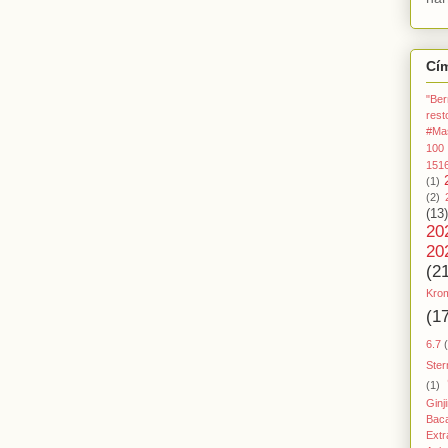
Cí
"Ber
rest
#Ma
100
151
(1)
(2)
(13)
20
20
(2
Kro
(1
6.7
Ster
(1)
Ginj
Baca
Extr