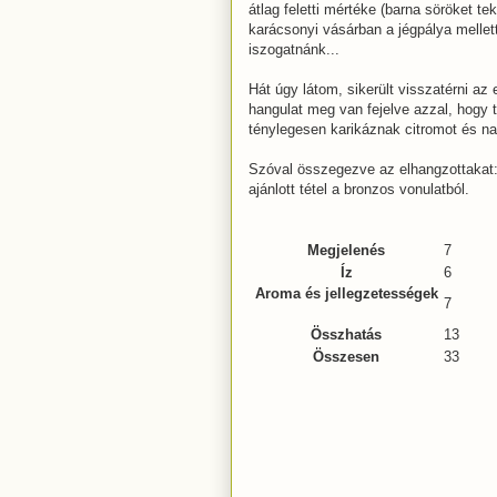
átlag feletti mértéke (barna söröket tek
karácsonyi vásárban a jégpálya mellett
iszogatnánk...
Hát úgy látom, sikerült visszatérni az
hangulat meg van fejelve azzal, hogy
ténylegesen karikáznak citromot és nara
Szóval összegezve az elhangzottakat:
ajánlott tétel a bronzos vonulatból.
Megjelenés
7
Íz
6
Aroma és jellegzetességek
7
Összhatás
13
Összesen
33