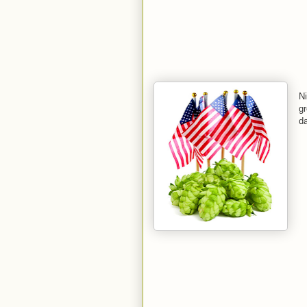
N
gr
da