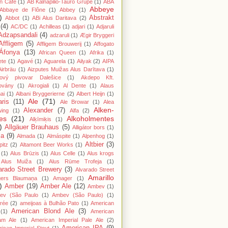
n Cafe
(1)
AB Kalnapilio-Tauro Grupė
(1)
ABA
Abbeye
Abbaye de Flône
(1)
Abbey
(1)
)
Abstrakt
Abbot
(1)
ABi Alus Daritava
(2)
(4)
AC/DC
(1)
Achilleas
(1)
adjari
(1)
Adjaruli
Adzapsandali
(4)
adzaruli
(1)
Ægir Bryggeri
Affligem
(5)
Affligem Brouwerij
(1)
Affogato
Áfonya
(13)
African Queen
(1)
Afrika
(1)
ete
(1)
Agavé
(1)
Aguarela
(1)
Ailyak
(2)
AIPA
Airbräu
(1)
Aizputes Muižas Alus Darītava
(1)
iový pivovar Dalešice
(1)
Akdepo Kft.
ovány
(1)
Akrogiali
(1)
Al Dente
(1)
Alaus
ai
(1)
Albani Bryggerierne
(2)
Albert Heijn
(1)
Ale
(71)
aris
(11)
Ale Browar
(1)
Alea
Alken-
Alexander
(7)
wing
(1)
Alfa
(2)
es
(21)
Alkoholmentes
Alķīmiķis
(1)
)
Allgäuer Brauhaus
(5)
Alligátor bors
(1)
ma
(9)
Almada
(1)
Almáspite
(1)
Alpenhog
(1)
Altbier
(3)
pitz
(2)
Altamont Beer Works
(1)
(1)
Alus Brūzis
(1)
Alus Celle
(1)
Alus krogs
Alus Muiža
(1)
Alus Rūme Trofeja
(1)
arado Street Brewery
(3)
Alvarado Street
Amarillo
gers Blaumaņa
(1)
Amager
(1)
)
Amber
(19)
Amber Ale
(12)
Ambev
(1)
ev (São Paulo
(1)
Ambev (São Paulo)
(1)
rée
(2)
ameijoas à Bulhão Pato
(1)
American
American Blond Ale
(3)
(1)
American
am Ale
(1)
American Imperial Pale Ale
(2)