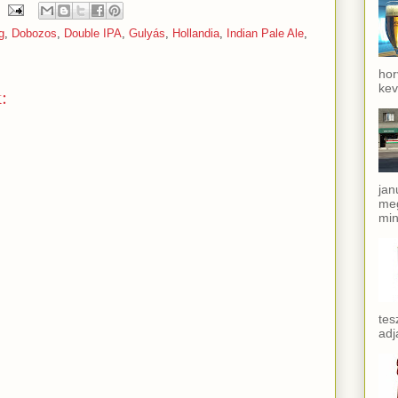
g
,
Dobozos
,
Double IPA
,
Gulyás
,
Hollandia
,
Indian Pale Ale
,
hor
kev
:
jan
meg
min
tes
adj