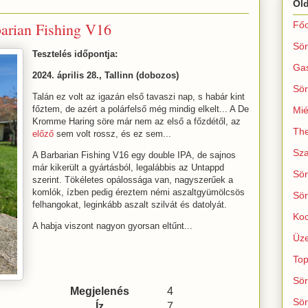
Ol
rian Fishing V16
Főo
Sör
Tesztelés időpontja:
Ga
2024. április 28., Tallinn (dobozos)
Sör
Talán ez volt az igazán első tavaszi nap, s habár kint
főztem, de azért a polárfelső még mindig elkelt... A De
Mié
Kromme Haring söre már nem az első a főzdétől, az
The
előző
sem volt rossz, és ez sem...
Sza
A Barbarian Fishing V16 egy double IPA, de sajnos
már kikerült a gyártásból, legalábbis az Untappd
Sör
szerint. Tökéletes opálossága van, nagyszerűek a
komlók, ízben pedig éreztem némi aszaltgyümölcsös
Sör
felhangokat, leginkább aszalt szilvát és datolyát.
Koc
A habja viszont nagyon gyorsan eltűnt...
Üze
Top
Sör
Megjelenés
4
Sör
Íz
7