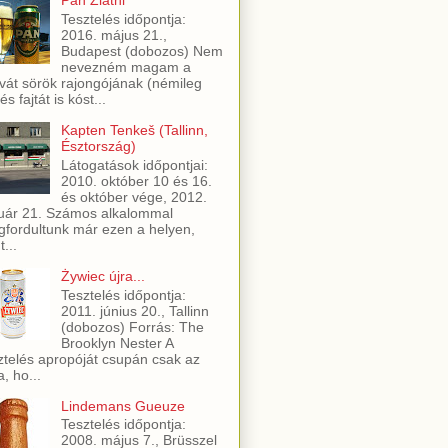
Pan Zlatni
Tesztelés időpontja:
2016. május 21.,
Budapest (dobozos) Nem
nevezném magam a
vát sörök rajongójának (némileg
és fajtát is kóst...
Kapten Tenkeš (Tallinn,
Észtország)
Látogatások időpontjai:
2010. október 10 és 16.
és október vége, 2012.
uár 21. Számos alkalommal
fordultunk már ezen a helyen,
t...
Żywiec újra...
Tesztelés időpontja:
2011. június 20., Tallinn
(dobozos) Forrás: The
Brooklyn Nester A
ztelés apropóját csupán csak az
a, ho...
Lindemans Gueuze
Tesztelés időpontja:
2008. május 7., Brüsszel