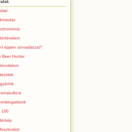
dalak
ldal
kóstolás
sztronómia
történelem
rt éppen sörvadászat?
 Beer Hunter
kirodalom
tesztek
gyártók
smakultúra
mlátogatások
 100
térkép
fesztiválok