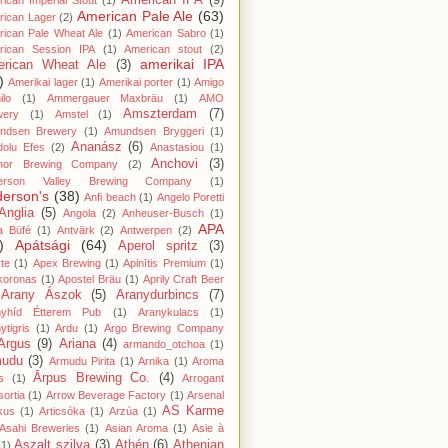
American IPA
(9)
ican Imperial Stout
(1)
American Pale Ale
(63)
rican Lager
(2)
ican Pale Wheat Ale
(1)
American Sabro
(1)
rican Session IPA
(1)
American stout
(2)
amerikai IPA
rican Wheat Ale
(3)
)
Amerikai lager
(1)
Amerikai porter
(1)
Amigo
lo
(1)
Ammergauer Maxbräu
(1)
AMO
Amszterdam
(7)
wery
(1)
Amstel
(1)
ndsen Brewery
(1)
Amundsen Bryggeri
(1)
Ananász
(6)
dolu Efes
(2)
Anastasiou
(1)
Anchovi
(3)
hor Brewing Company
(2)
erson Valley Brewing Company
(1)
erson's
(38)
Anfi beach
(1)
Angelo Poretti
Anglia
(5)
Angola
(2)
Anheuser-Busch
(1)
APA
a Büfé
(1)
Antvärk
(2)
Antwerpen
(2)
)
Apátsági
(64)
Aperol spritz
(3)
te
(1)
Apex Brewing
(1)
Apinītis Premium
(1)
koronas
(1)
Apostel Bräu
(1)
Aprily Craft Beer
Arany Ászok
(5)
Aranydurbincs
(7)
nyhíd Étterem Pub
(1)
Aranykulacs
(1)
ytigris
(1)
Ardu
(1)
Argo Brewing Company
Argus
(9)
Ariana
(4)
armando_otchoa
(1)
mudu
(3)
Armudu Pirita
(1)
Arnika
(1)
Aroma
Ārpus Brewing Co.
(4)
s
(1)
Arrogant
ortia
(1)
Arrow Beverage Factory
(1)
Arsenal
AS Karme
kus
(1)
Articsóka
(1)
Arzúa
(1)
Asahi Breweries
(1)
Asian Aroma
(1)
Asie à
Aszalt szilva
(3)
Athén
(6)
Athenian
(1)