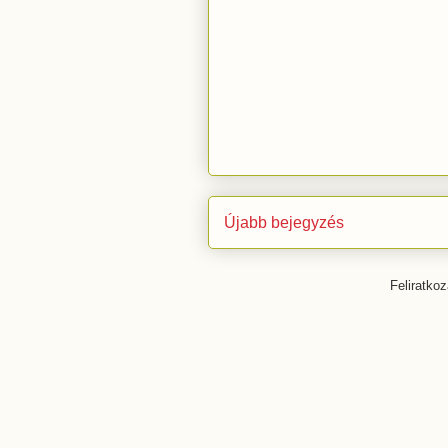
Újabb bejegyzés
Feliratko