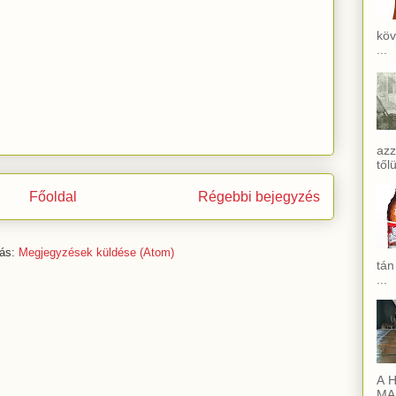
köv
...
azz
től
Főoldal
Régebbi bejegyzés
zás:
Megjegyzések küldése (Atom)
tán
...
A H
MAI