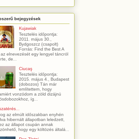
pszerű bejegyzések
Kujawiak
Tesztelés időpontja:
2011. május 30.,
Bydgoszcz (csapolt)
Forrás: Find the Best A
 az elnevezését egy lengyel táncról
rte, de...
Ciucaş
Tesztelés időpontja:
2015. május 4., Budapest
(dobozos) Tán már
említettem, hogy
amiért vonzódom a zöld dizájnú
ösdobozokhoz, íg...
szatérés...
log az elmúlt időszakban enyhén
lva hibernált állapotban leledzett,
ez az állapot csupán annak
zönhető, hogy egy költözés általá...