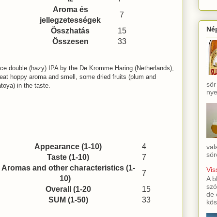
Aroma és
7
jellegzetességek
Né
Összhatás
15
Összesen
33
ice double (hazy) IPA by the De Kromme Haring (Netherlands),
eat hoppy aroma and smell, some dried fruits (plum and
sör
toya) in the taste.
nye
Appearance (1-10)
4
val
sör
Taste (1-10)
7
Aromas and other characteristics (1-
Vis
7
10)
A b
szó
Overall (1-20
15
de 
SUM (1-50)
33
kös