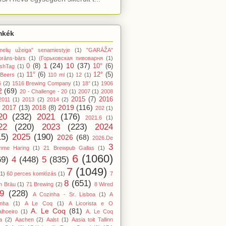
mkék
nelių užeiga" senamiestyje
(1)
"GARĀŽA"
orāns-bārs
(1)
(Горьковская пивоварня
(1)
1
(24)
10
(37)
0
(8)
10°
(6)
shTag
(1)
11°
(6)
12°
(5)
 Beers
(1)
110 ml
(1)
12
(1)
6
(2)
1516 Brewing Company
(1)
18°
(1)
1906
2
(69)
20 - Challenge - 20
(1)
2007
(1)
2008
2015
(7)
2016
2011
(1)
2013
(2)
2014
(2)
2019
(116)
2017
(13)
2018
(8)
202
(1)
20
(232)
2021
(176)
2021.6
(1)
22
(220)
2023
(223)
2024
15)
2025
(190)
2026
(68)
2026.De
3
mme Haring
(1)
21 Brewpub Gallas
(1)
6
(1060)
69)
4
(448)
5
(835)
7
(1049)
(1)
60 perces komlózás
(1)
7
8
(651)
n Bräu
(1)
71 Brewing
(2)
8 Wired
9
(228)
A Cozinha - Sr. Lisboa
(1)
A
inha
(1)
A Le Coq
(1)
A Licorista e O
A. Le Coq
(81)
lhoeiro
(1)
A. Le Coq
a
(2)
Aachen
(2)
Aalst
(1)
Aasia toit Tallinn