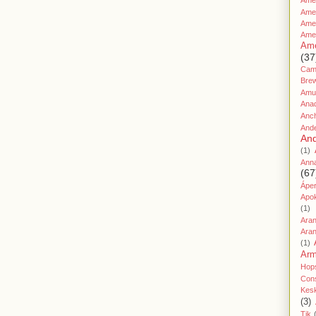
Amer
Ame
Amer
Ame
Ame
(37
Cami
Bre
Amu
Ana
Anc
And
And
(1)
Ann
(67
Áper
Apo
(1)
Ara
Aran
(1)
Ar
Hop
Cons
Kes
(3)
Tik