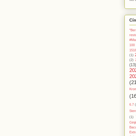
Cí
"Ber
rest
#Ma
100
151
(1)
(2)
(13)
20
20
(2
Kro
(1
6.7
Ster
(1)
Ginj
Baca
Extr