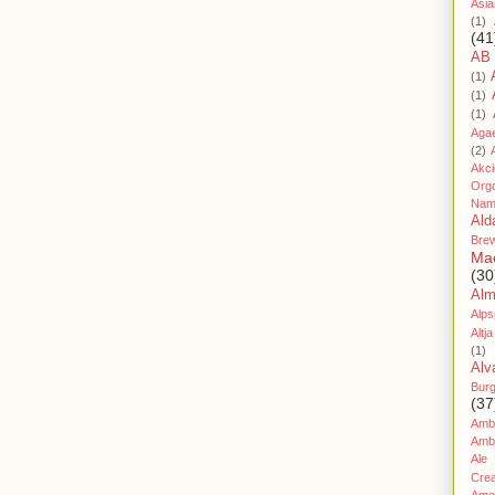
Asia
(1)
(41
AB
(1)
(1)
(1)
Aga
(2)
Akc
Org
Nam
Ald
Bre
Ma
(30
Al
Alps
Altja
(1)
Alv
Bur
(37
Amb
Amb
Ale
Cre