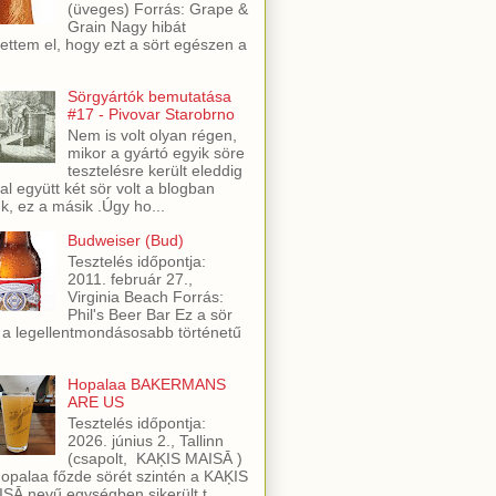
(üveges) Forrás: Grape &
Grain Nagy hibát
ettem el, hogy ezt a sört egészen a
Sörgyártók bemutatása
#17 - Pivovar Starobrno
Nem is volt olyan régen,
mikor a gyártó egyik söre
tesztelésre került eleddig
al együtt két sör volt a blogban
ük, ez a másik .Úgy ho...
Budweiser (Bud)
Tesztelés időpontja:
2011. február 27.,
Virginia Beach Forrás:
Phil's Beer Bar Ez a sör
 a legellentmondásosabb történetű
Hopalaa BAKERMANS
ARE US
Tesztelés időpontja:
2026. június 2., Tallinn
(csapolt, KAĶIS MAISĀ )
opalaa főzde sörét szintén a KAĶIS
SĀ nevű egységben sikerült t...