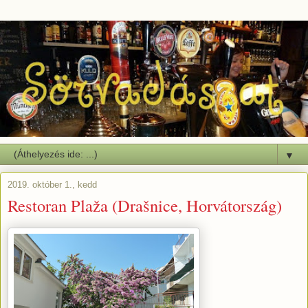
▼
2019. október 1., kedd
Restoran Plaža (Drašnice, Horvátország)