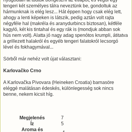
tengeri két személyes tálra neveztünk be, gondoltuk az
hármunknak is elég lesz... Hát éppen hogy csak elég lett,
ahogy a lenti képeken is látszik, pedig aztán volt rajta
négyféle hal (makréla és aranydurbincs biztosan), kétféle
kagyló, két kis tintahal és egy rák is (mondjuk abban sok
hús nem volt). Alatta jó nagy adag spenótos krumpli, átitatva
a grillezett halakról és egyéb tengeri falatokról lecsorgó
lével és fokhagymával...
Sörből már nehéz volt újat választani:
Karlovačko Crno
A Karlovačka Pivovara (Heineken Croatia) barnasöre
eléggé malátásan édeskés, különlegesség sok nincs
benne, nekem kicsit híg.
Megjelenés
7
Íz
5
Aroma és