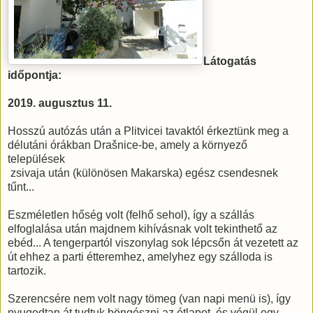
Látogatás
időpontja:
2019. augusztus 11.
Hosszú autózás után a Plitvicei tavaktól érkeztünk meg a
délutáni órákban Drašnice-be, amely a környező
települések
zsivaja után (különösen Makarska) egész csendesnek
tűnt...
Eszméletlen hőség volt (felhő sehol), így a szállás
elfoglalása után majdnem kihívásnak volt tekinthető az
ebéd... A tengerpartól viszonylag sok lépcsőn át vezetett az
út ehhez a parti étteremhez, amelyhez egy szálloda is
tartozik.
Szerencsére nem volt nagy tömeg (van napi menü is), így
nyugodtan át tudtuk böngészni az étlapot, és végül egy