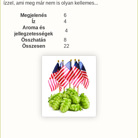
ízzel, ami meg már nem is olyan kellemes...
Megjelenés
6
Íz
4
Aroma és
4
jellegzetességek
Összhatás
8
Összesen
22