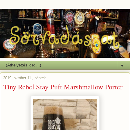
▼
2019. október 11., péntek
Tiny Rebel Stay Puft Marshmallow Porter