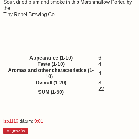
Sour, dried plum and smoke in this Marshmallow Porter, by
the
Tiny Rebel Brewing Co.
Appearance (1-10)
6
Taste (1-10)
4
Aromas and other characteristics (1-
4
10)
Overall (1-20)
8
22
SUM (1-50)
jzp1116
dátum:
9:01
Megosztás