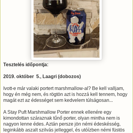
Tesztelés időpontja:
2019. október 5., Laagri (dobozos)
Ivott-e már valaki portert marshmallow-al? Be kell valljam,
hogy én még nem, és rögtön azt is hozzá kell tennem, hogy
magát ezt az édességet sem kedvelem túlságosan...
A Stay Puft Marshmallow Porter ennek ellenére egy
kimondottan száraznak tűnő porter, olyan mintha nem is
nagyon lenne édes. Aztán persze jön némi édeskésség,
leginkább aszalt szilvás jelleggel, és utóízben némi füstös