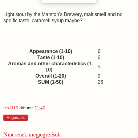
Light stout by the Marston's Brewery, malt smell and no
speific taste, caramell syrup maybe?
Appearance (1-10)
6
Taste (1-10)
6
Aromas and other characteristics (1-
5
10)
Overall (1-20)
9
SUM (1-50)
26
jzp1116
dátum:
21:40
Megosztás
Nincsenek megjegyzések: