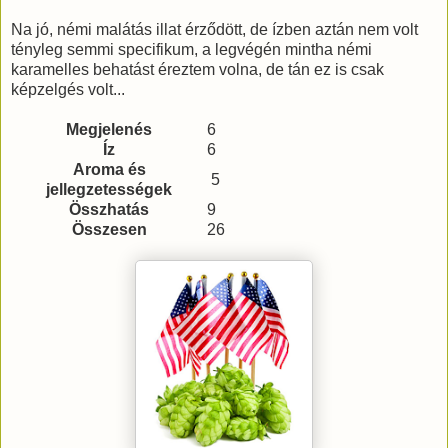
Na jó, némi malátás illat érződött, de ízben aztán nem volt
tényleg semmi specifikum, a legvégén mintha némi
karamelles behatást éreztem volna, de tán ez is csak
képzelgés volt...
Megjelenés
6
Íz
6
Aroma és
5
jellegzetességek
Összhatás
9
Összesen
26