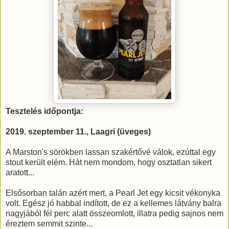
Tesztelés időpontja:
2019. szeptember 11., Laagri (üveges)
A Marston's sörökben lassan szakértővé válok, ezúttal egy
stout került elém. Hát nem mondom, hogy osztatlan sikert
aratott...
Elsősorban talán azért mert, a Pearl Jet egy kicsit vékonyka
volt. Egész jó habbal indított, de ez a kellemes látvány balra
nagyjából fél perc alatt összeomlott, illatra pedig sajnos nem
éreztem semmit szinte...