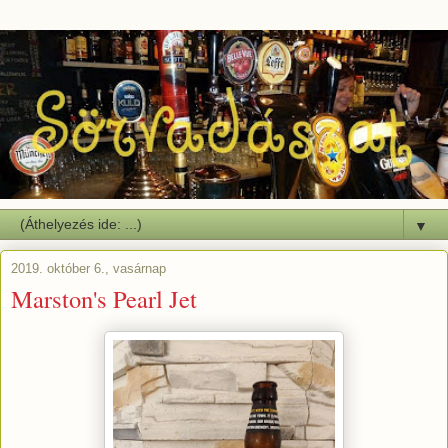
▼
2019. október 6., vasárnap
Marston's Pearl Jet