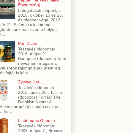
Kapten Tenkeš (Tallinn,
Észtország)
Látogatások időpontjai:
2010. október 10 és 16.
és október vége, 2012.
uár 21. Számos alkalommal
fordultunk már ezen a helyen,
t...
Pan Zlatni
Tesztelés időpontja:
2016. május 21.,
Budapest (dobozos) Nem
nevezném magam a
vát sörök rajongójának (némileg
és fajtát is kóst...
Żywiec újra...
Tesztelés időpontja:
2011. június 20., Tallinn
(dobozos) Forrás: The
Brooklyn Nester A
ztelés apropóját csupán csak az
a, ho...
Lindemans Gueuze
Tesztelés időpontja:
2008. május 7., Brüsszel