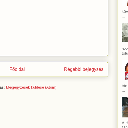
köv
...
azz
től
Főoldal
Régebbi bejegyzés
tán
zás:
Megjegyzések küldése (Atom)
...
A H
MAI