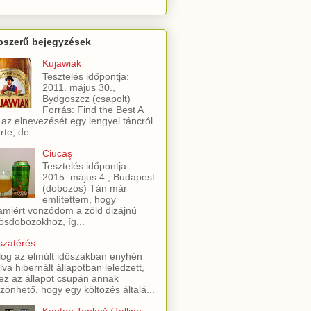
pszerű bejegyzések
Kujawiak
Tesztelés időpontja:
2011. május 30.,
Bydgoszcz (csapolt)
Forrás: Find the Best A
 az elnevezését egy lengyel táncról
rte, de...
Ciucaş
Tesztelés időpontja:
2015. május 4., Budapest
(dobozos) Tán már
említettem, hogy
amiért vonzódom a zöld dizájnú
ösdobozokhoz, íg...
szatérés...
log az elmúlt időszakban enyhén
lva hibernált állapotban leledzett,
ez az állapot csupán annak
zönhető, hogy egy költözés általá...