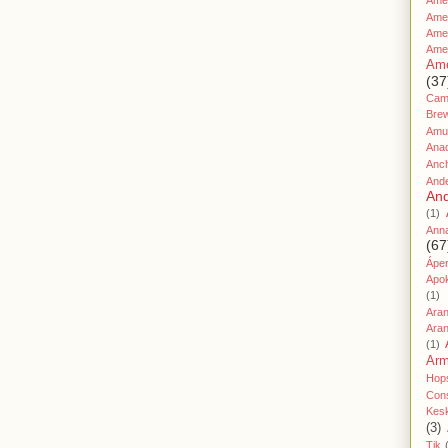
Amer
Ame
Amer
Ame
Ame
(37
Cami
Bre
Amu
Ana
Anc
And
And
(1)
Ann
(67
Áper
Apo
(1)
Ara
Aran
(1)
Ar
Hop
Cons
Kes
(3)
Tik