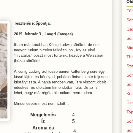
Ol
Főo
Sör
Tesztelés időpontja:
Ga
2019. február 3., Laagri (üveges)
Sör
Ittam már korábban König Ludwig söröket, de nem
Mié
nagyon tudom hirtelen felidézni hol, így az első
"hivatalos" poszt most történik, kezdve a Weissbier
The
(búza) sörükkel...
Sza
A König Ludwig Schlossbrauerei Kaltenberg söre egy
Sör
kissé lájtos és könnyed, pohárba öntve szinte teljesen
kristálytiszta. A habja rendben van, ízre viszont kicsit
Sör
édeskés, és utóízben kimondottan fura. De az is
lehet, hogy már régóta állt nálam, nem tudom...
Koc
Üze
Mindenesetre most nem ízlett...
Top
Megjelenés
4
Íz
5
Sör
Aroma és
Sör
4