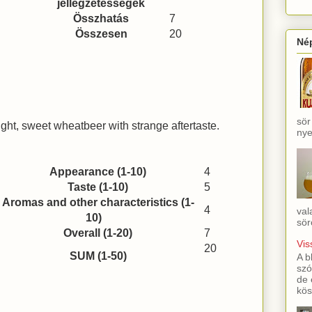
jellegzetességek
Összhatás
7
Összesen
20
Né
sör
ight, sweet wheatbeer with strange aftertaste.
nye
Appearance (1-10)
4
Taste (1-10)
5
Aromas and other characteristics (1-
4
val
10)
sör
Overall (1-20)
7
Vis
20
SUM (1-50)
A b
szó
de 
kös