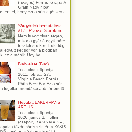
(üveges) Forrás: Grape &
Grain Nagy hibát
ettem el, hogy ezt a sört egészen a
Sörgyártók bemutatása
#17 - Pivovar Starobrno
Nem is volt olyan régen,
mikor a gyártó egyik söre
tesztelésre került eleddig
al együtt két sör volt a blogban
ük, ez a másik .Úgy ho...
Budweiser (Bud)
Tesztelés időpontja:
2011. február 27.,
Virginia Beach Forrás:
Phil's Beer Bar Ez a sör
 a legellentmondásosabb történetű
Hopalaa BAKERMANS
ARE US
Tesztelés időpontja:
2026. június 2., Tallinn
(csapolt, KAĶIS MAISĀ )
opalaa főzde sörét szintén a KAĶIS
SĀ nevű egységben sikerült t...