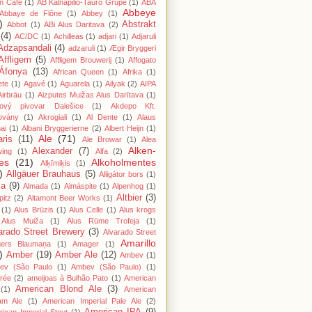
n Cafe
(1)
AB Kalnapilio-Tauro Grupė
(1)
ABA
Abbeye
Abbaye de Flône
(1)
Abbey
(1)
)
Abstrakt
Abbot
(1)
ABi Alus Daritava
(2)
(4)
AC/DC
(1)
Achilleas
(1)
adjari
(1)
Adjaruli
Adzapsandali
(4)
adzaruli
(1)
Ægir Bryggeri
Affligem
(5)
Affligem Brouwerij
(1)
Affogato
Áfonya
(13)
African Queen
(1)
Afrika
(1)
ete
(1)
Agavé
(1)
Aguarela
(1)
Ailyak
(2)
AIPA
Airbräu
(1)
Aizputes Muižas Alus Darītava
(1)
iový pivovar Dalešice
(1)
Akdepo Kft.
ovány
(1)
Akrogiali
(1)
Al Dente
(1)
Alaus
ai
(1)
Albani Bryggerierne
(2)
Albert Heijn
(1)
Ale
(71)
aris
(11)
Ale Browar
(1)
Alea
Alken-
Alexander
(7)
wing
(1)
Alfa
(2)
es
(21)
Alkoholmentes
Alķīmiķis
(1)
)
Allgäuer Brauhaus
(5)
Alligátor bors
(1)
ma
(9)
Almada
(1)
Almáspite
(1)
Alpenhog
(1)
Altbier
(3)
pitz
(2)
Altamont Beer Works
(1)
(1)
Alus Brūzis
(1)
Alus Celle
(1)
Alus krogs
Alus Muiža
(1)
Alus Rūme Trofeja
(1)
arado Street Brewery
(3)
Alvarado Street
Amarillo
gers Blaumaņa
(1)
Amager
(1)
)
Amber
(19)
Amber Ale
(12)
Ambev
(1)
ev (São Paulo
(1)
Ambev (São Paulo)
(1)
rée
(2)
ameijoas à Bulhão Pato
(1)
American
American Blond Ale
(3)
(1)
American
am Ale
(1)
American Imperial Pale Ale
(2)