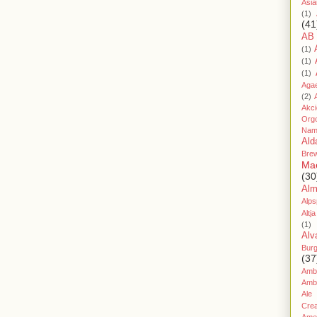
Asia
(1)
(41
AB
(1)
(1)
(1)
Aga
(2)
Akc
Org
Nam
Ald
Bre
Ma
(30
Al
Alps
Altja
(1)
Alv
Bur
(37
Amb
Amb
Ale
Cre