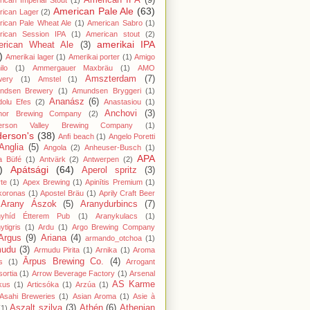
American IPA
(9)
ican Imperial Stout
(1)
American Pale Ale
(63)
rican Lager
(2)
ican Pale Wheat Ale
(1)
American Sabro
(1)
rican Session IPA
(1)
American stout
(2)
amerikai IPA
rican Wheat Ale
(3)
)
Amerikai lager
(1)
Amerikai porter
(1)
Amigo
lo
(1)
Ammergauer Maxbräu
(1)
AMO
Amszterdam
(7)
wery
(1)
Amstel
(1)
ndsen Brewery
(1)
Amundsen Bryggeri
(1)
Ananász
(6)
dolu Efes
(2)
Anastasiou
(1)
Anchovi
(3)
hor Brewing Company
(2)
erson Valley Brewing Company
(1)
erson's
(38)
Anfi beach
(1)
Angelo Poretti
Anglia
(5)
Angola
(2)
Anheuser-Busch
(1)
APA
a Büfé
(1)
Antvärk
(2)
Antwerpen
(2)
)
Apátsági
(64)
Aperol spritz
(3)
te
(1)
Apex Brewing
(1)
Apinītis Premium
(1)
koronas
(1)
Apostel Bräu
(1)
Aprily Craft Beer
Arany Ászok
(5)
Aranydurbincs
(7)
nyhíd Étterem Pub
(1)
Aranykulacs
(1)
ytigris
(1)
Ardu
(1)
Argo Brewing Company
Argus
(9)
Ariana
(4)
armando_otchoa
(1)
mudu
(3)
Armudu Pirita
(1)
Arnika
(1)
Aroma
Ārpus Brewing Co.
(4)
s
(1)
Arrogant
ortia
(1)
Arrow Beverage Factory
(1)
Arsenal
AS Karme
kus
(1)
Articsóka
(1)
Arzúa
(1)
Asahi Breweries
(1)
Asian Aroma
(1)
Asie à
Aszalt szilva
(3)
Athén
(6)
Athenian
(1)