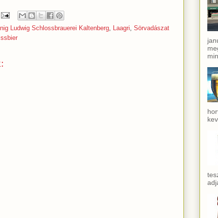
nig Ludwig Schlossbrauerei Kaltenberg
,
Laagri
,
Sörvadászat
ssbier
jan
meg
min
:
hor
kev
tes
adj