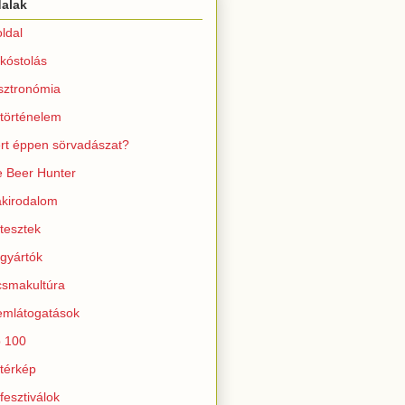
dalak
ldal
kóstolás
sztronómia
történelem
rt éppen sörvadászat?
 Beer Hunter
kirodalom
tesztek
gyártók
smakultúra
mlátogatások
 100
térkép
fesztiválok