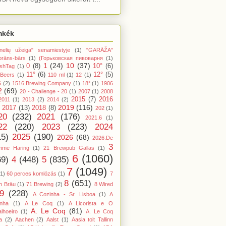
mkék
nelių užeiga" senamiestyje
(1)
"GARĀŽA"
orāns-bārs
(1)
(Горьковская пивоварня
(1)
1
(24)
10
(37)
0
(8)
10°
(6)
shTag
(1)
11°
(6)
12°
(5)
 Beers
(1)
110 ml
(1)
12
(1)
6
(2)
1516 Brewing Company
(1)
18°
(1)
1906
2
(69)
20 - Challenge - 20
(1)
2007
(1)
2008
2015
(7)
2016
2011
(1)
2013
(2)
2014
(2)
2019
(116)
2017
(13)
2018
(8)
202
(1)
20
(232)
2021
(176)
2021.6
(1)
22
(220)
2023
(223)
2024
15)
2025
(190)
2026
(68)
2026.De
3
mme Haring
(1)
21 Brewpub Gallas
(1)
6
(1060)
69)
4
(448)
5
(835)
7
(1049)
(1)
60 perces komlózás
(1)
7
8
(651)
n Bräu
(1)
71 Brewing
(2)
8 Wired
9
(228)
A Cozinha - Sr. Lisboa
(1)
A
inha
(1)
A Le Coq
(1)
A Licorista e O
A. Le Coq
(81)
lhoeiro
(1)
A. Le Coq
a
(2)
Aachen
(2)
Aalst
(1)
Aasia toit Tallinn