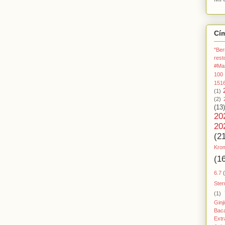
Cí
"Ber
rest
#Ma
100
151
(1)
(2)
(13)
20
20
(2
Kro
(1
6.7
Ster
(1)
Ginj
Baca
Extr