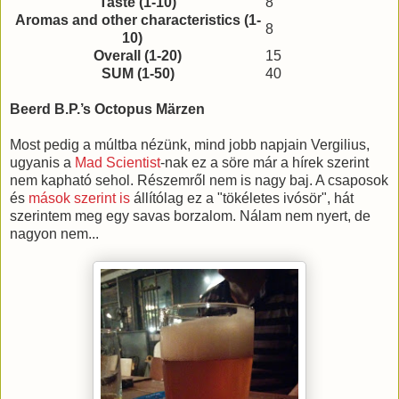
Taste (1-10)
8
Aromas and other characteristics (1-
8
10)
Overall (1-20)
15
SUM (1-50)
40
Beerd B.P.’s Octopus Märzen
Most pedig a múltba nézünk, mind jobb napjain Vergilius,
ugyanis a
Mad Scientist
-nak ez a söre már a hírek szerint
nem kapható sehol. Részemről nem is nagy baj. A csaposok
és
mások szerint is
állítólag ez a "tökéletes ivósör", hát
szerintem meg egy savas borzalom. Nálam nem nyert, de
nagyon nem...