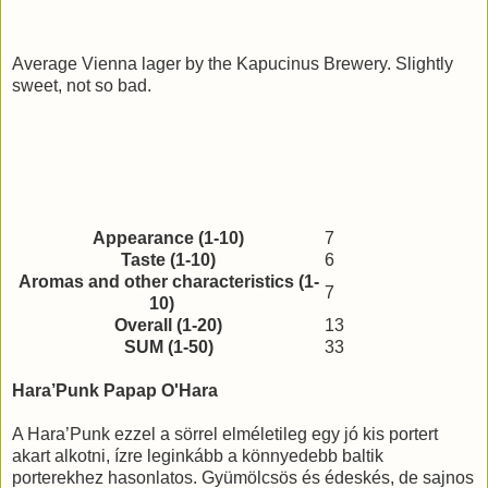
Average Vienna lager by the Kapucinus Brewery. Slightly
sweet, not so bad.
Appearance (1-10)
7
Taste (1-10)
6
Aromas and other characteristics (1-
7
10)
Overall (1-20)
13
SUM (1-50)
33
Hara’Punk Papap O'Hara
A Hara’Punk ezzel a sörrel elméletileg egy jó kis portert
akart alkotni, ízre leginkább a könnyedebb baltik
porterekhez hasonlatos. Gyümölcsös és édeskés, de sajnos