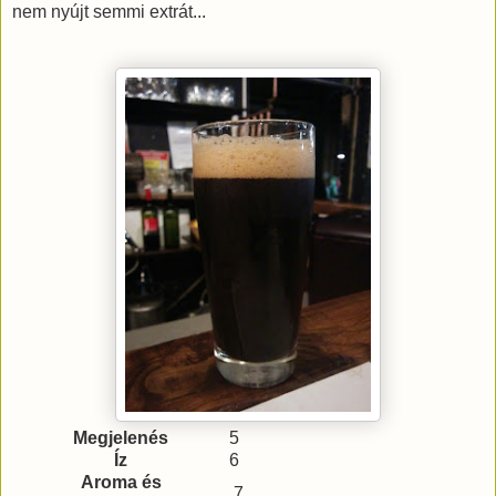
nem nyújt semmi extrát...
Megjelenés
5
Íz
6
Aroma és
7