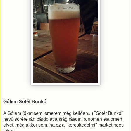
Gólem Sötét Bunkó
A Gólem (őket sem ismerem még kellően...) "Sötét Bunkó"
nevű sörére tán bárdolatlanság rásütni a nomen est omen
elvet, még akkor sem, ha ez a "kereskedelmi" marketinges
leírás: