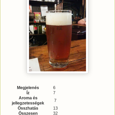
Megjelenés
6
Íz
7
Aroma és
7
jellegzetességek
Összhatás
13
Összesen
32