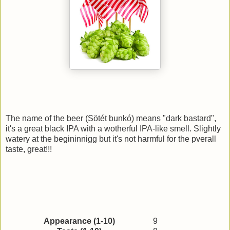
The name of the beer (Sötét bunkó) means "dark bastard",
it's a great black IPA with a wotherful IPA-like smell. Slightly
watery at the begininnigg but it's not harmful for the pverall
taste, great!!!
Appearance (1-10)
9