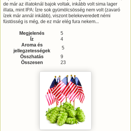
de már az illatoknál bajok voltak, inkább volt sima lager
illata, mint IPA: Ízre sok gyümölcsösség nem volt (zavaró
ízek már annál inkább), viszont belekeveredett némi
füstösség is még, de ez már elég fura nekem...
Megjelenés
5
Íz
4
Aroma és
5
jellegzetességek
Összhatás
9
Összesen
23