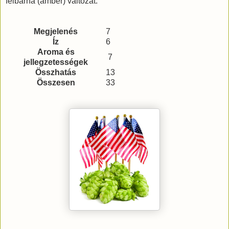
félbarna (amber) változat.
Megjelenés
7
Íz
6
Aroma és
7
jellegzetességek
Összhatás
13
Összesen
33