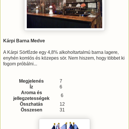
Kárpi Barna Medve
A Kárpi Sörfőzde egy 4,8% alkoholtartalmú barna lagere,
enyhén komlós és közepes sör. Nem hiszem, hogy többet ki
fogom próbálni...
Megjelenés
7
Íz
6
Aroma és
6
jellegzetességek
Összhatás
12
Összesen
31