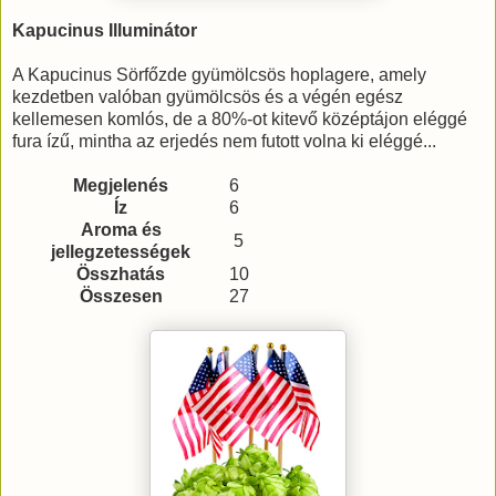
Kapucinus Illuminátor
A Kapucinus Sörfőzde gyümölcsös hoplagere, amely
kezdetben valóban gyümölcsös és a végén egész
kellemesen komlós, de a 80%-ot kitevő középtájon eléggé
fura ízű, mintha az erjedés nem futott volna ki eléggé...
Megjelenés
6
Íz
6
Aroma és
5
jellegzetességek
Összhatás
10
Összesen
27