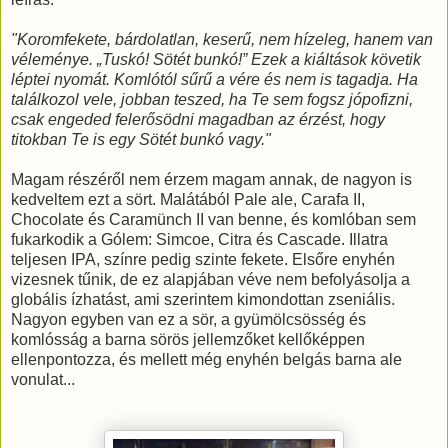
"Koromfekete, bárdolatlan, keserű, nem hízeleg, hanem van
véleménye. „Tuskó! Sötét bunkó!” Ezek a kiáltások követik
léptei nyomát. Komlótól sűrű a vére és nem is tagadja. Ha
találkozol vele, jobban teszed, ha Te sem fogsz jópofizni,
csak engeded felerősödni magadban az érzést, hogy
titokban Te is egy Sötét bunkó vagy."
Magam részéről nem érzem magam annak, de nagyon is
kedveltem ezt a sört. Malátából Pale ale, Carafa II,
Chocolate és Caramünch II van benne, és komlóban sem
fukarkodik a Gólem: Simcoe, Citra és Cascade. Illatra
teljesen IPA, színre pedig szinte fekete. Elsőre enyhén
vizesnek tűnik, de ez alapjában véve nem befolyásolja a
globális ízhatást, ami szerintem kimondottan zseniális.
Nagyon egyben van ez a sör, a gyümölcsösség és
komlósság a barna sörös jellemzőket kellőképpen
ellenpontozza, és mellett még enyhén belgás barna ale
vonulat...