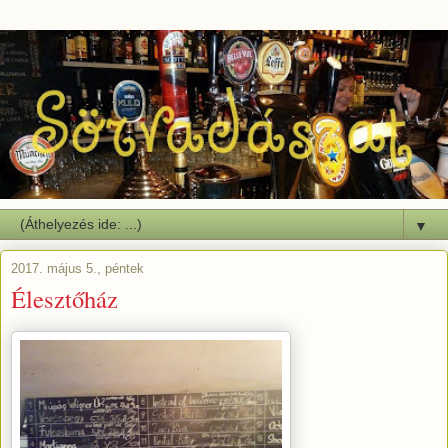
▼
2017. május 5., péntek
Élesztőház