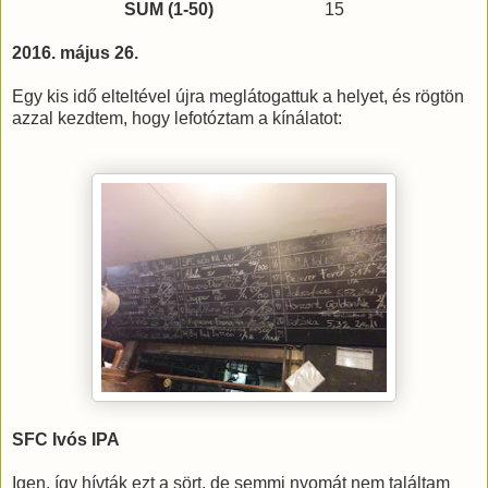
SUM (1-50)
15
2016. május 26.
Egy kis idő elteltével újra meglátogattuk a helyet, és rögtön
azzal kezdtem, hogy lefotóztam a kínálatot:
SFC Ivós IPA
Igen, így hívták ezt a sört, de semmi nyomát nem találtam