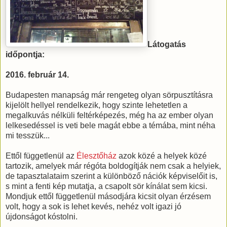
Látogatás
időpontja:
2016. február 14.
Budapesten manapság már rengeteg olyan sörpusztításra
kijelölt hellyel rendelkezik, hogy szinte lehetetlen a
megalkuvás nélküli feltérképezés, még ha az ember olyan
lelkesedéssel is veti bele magát ebbe a témába, mint néha
mi tesszük...
Ettől függetlenül az
Élesztőház
azok közé a helyek közé
tartozik, amelyek már régóta boldogítják nem csak a helyiek,
de tapasztalataim szerint a különböző nációk képviselőit is,
s mint a fenti kép mutatja, a csapolt sör kínálat sem kicsi.
Mondjuk ettől függetlenül másodjára kicsit olyan érzésem
volt, hogy a sok is lehet kevés, nehéz volt igazi jó
újdonságot kóstolni.