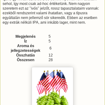
sehol, így most csak ad-hoc értékelünk. Nem nagyon
szeretem ezt az "ivós" jelzőt, rossz tapasztalataim vannak:
ezekből rendszerint valami ihatatlan, vagy a típusra
egyáltalán nem jellemző sör sikeredik. Ebben az esetben
egy extrák nélküli IPA, ami inkább lager, mint nem.
Megjelenés
5
Íz
5
Aroma és
6
jellegzetességek
Összhatás
12
Összesen
28