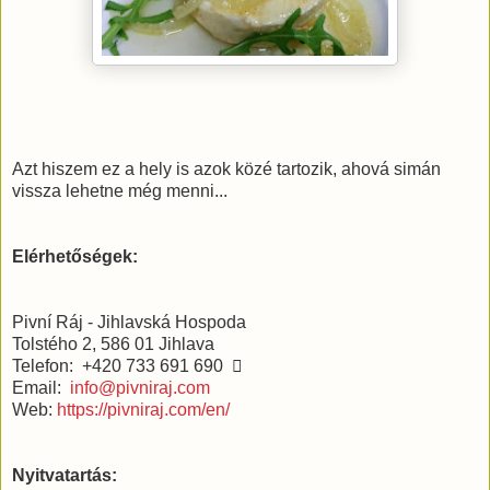
Azt hiszem ez a hely is azok közé tartozik, ahová simán
vissza lehetne még menni...
Elérhetőségek:
Pivní Ráj - Jihlavská Hospoda
Tolstého 2, 586 01 Jihlava
Telefon: +420 733 691 690 
Email:
info@pivniraj.com
Web:
https://pivniraj.com/en/
Nyitvatartás: