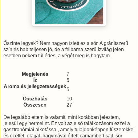
Őszinte legyek? Nem nagyon ízlett ez a sör. A gránitszerű
szín és hab teljesen jó, de a félbarna szerű ízvilág jelen
esetben nekem túl édes, a végét meg is hagytam...
Megjelenés
7
Íz
5
Aroma és jellegzetességek
5
Összhatás
10
Összesen
27
De legalább ettem is valamit, mint korábban jeleztem,
jelesül egy hermelint. Ez volt az első találkozásom ezzel a
gasztronómiai alkotással, amely tulajdonképpen fűszerekkel
és ecettel, olajjal, hagymával érlelt camambert sajt, sör