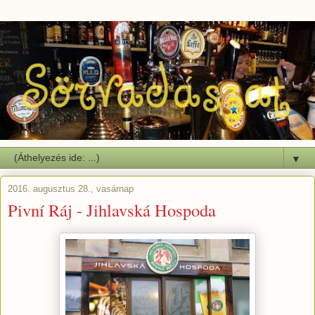
▼
2016. augusztus 28., vasárnap
Pivní Ráj - Jihlavská Hospoda