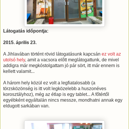
Látogatás időpontja:
2015. április 23.
A Jihlavában történt rövid látogatásunk kapcsán
ez volt az
utolsó hely
, amit a vacsora előtt meglátogattunk, de mivel
addigra már megkóstolgattam jó pár sört, itt már ennem is
kellett valamit...
A három hely közül ez volt a legfiatalosabb (a
törzsközönség is itt volt legközelebb a huszonéves
korosztályhoz), még az étlap is egy tablet... A főtértől
egyébként egyáltalán nincs messze, mondhatni annak egy
eldugott sarkában van.