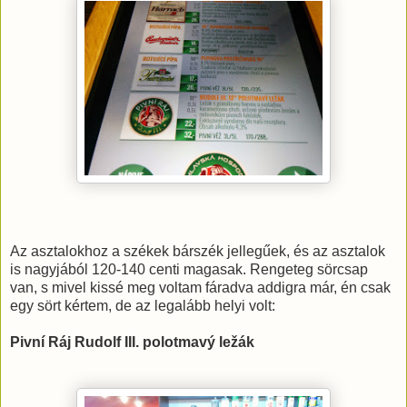
Az asztalokhoz a székek bárszék jellegűek, és az asztalok
is nagyjából 120-140 centi magasak. Rengeteg sörcsap
van, s mivel kissé meg voltam fáradva addigra már, én csak
egy sört kértem, de az legalább helyi volt:
Pivní Ráj Rudolf III. polotmavý ležák